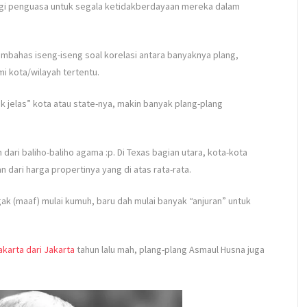
 bagi penguasa untuk segala ketidakberdayaan mereka dalam
mbahas iseng-iseng soal korelasi antara banyaknya plang,
 kota/wilayah tertentu.
k jelas” kota atau state-nya, makin banyak plang-plang
 dari baliho-baliho agama :p. Di Texas bagian utara, kota-kota
an dari harga propertinya yang di atas rata-rata.
k (maaf) mulai kumuh, baru dah mulai banyak “anjuran” untuk
akarta dari Jakarta
tahun lalu mah, plang-plang Asmaul Husna juga