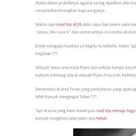
Walau dalam praktiknya, agama sering dijadikan alibi
menjalankan kewajiban bagi warganya.
Waktu rajin
road trip di US
dulu, saya dan suami suka me
“Jesus, We Love U” dan semacamnya vs kondisi ekonomi
Entah mengapa hasilnya ya begitu itu hehehe. Makin “ga
beginian ???
Wilayah Texas area Kota Plano dan sekitar hampir bersih
industri memang ada di wilayah Plano-Frisco ini. Kelihat
Sementara di area Texas yang perbatasan yang agak-aga
lebih banyak mengingat Tuhan ???.
Tapi di area yang kami lewati pas
road trip menuju Yogy
banyak menghiasi jalan-jalan raya
#uhuk
.