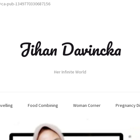
t=ca-pub-1349770330687156
Jihan Davincka
Her Infinite World
avelling
Food Combining
Woman Corner
Pregnancy Di