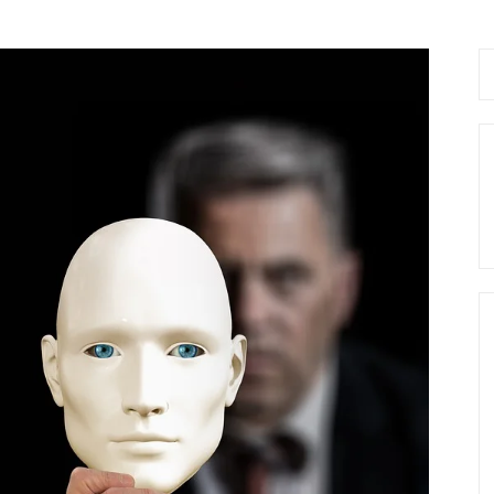
Se
fo