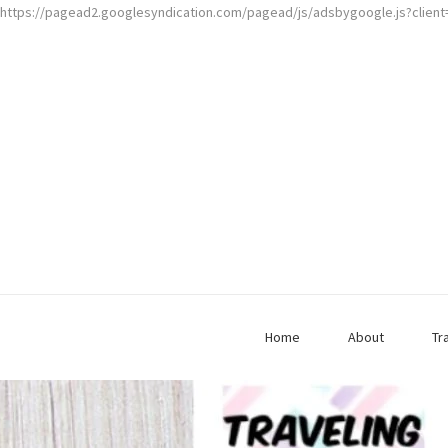
https://pagead2.googlesyndication.com/pagead/js/adsbygoogle.js?clien
Home
About
Tr