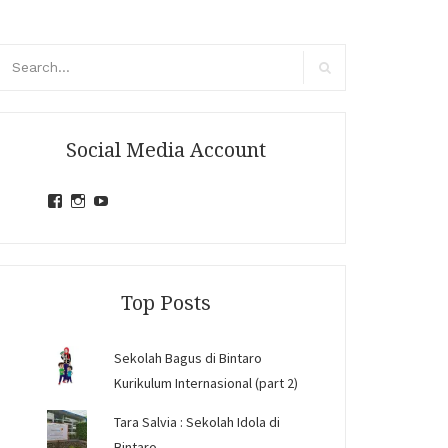
arch
r:
Search
Social Media Account
View
View
View
jihandavincka’s
jihandavincka’s
27juZfjRI4F1q6Z0yFco6g’s
profile
profile
profile
on
on
on
Facebook
Instagram
YouTube
Top Posts
Sekolah Bagus di Bintaro
Kurikulum Internasional (part 2)
Tara Salvia : Sekolah Idola di
Bintaro