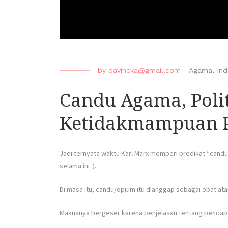
by
davincka@gmail.com
-
Agama
,
Ind
Candu Agama, Poli
Ketidakmampuan P
Jadi ternyata waktu Karl Marx memberi predikat “candu
selama ini :).
Di masa itu, candu/opium itu dianggap sebagai obat ata
Maknanya bergeser karena penjelasan tentang pendapat