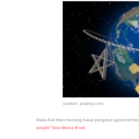
Gambar : pixabay.com
Walau Karl Marx memang bukan penganut agama tertent
people” bisa dibaca di sini
.