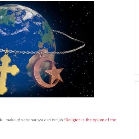
u, maksud sebenarnya dari istilah
“Religion is the opium of the