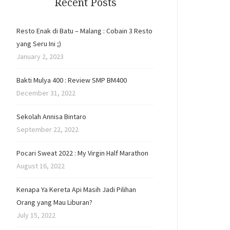
Recent Posts
Resto Enak di Batu – Malang : Cobain 3 Resto
yang Seru Ini ;)
January 2, 2023
Bakti Mulya 400 : Review SMP BM400
December 31, 2022
Sekolah Annisa Bintaro
September 22, 2022
Pocari Sweat 2022 : My Virgin Half Marathon
August 16, 2022
Kenapa Ya Kereta Api Masih Jadi Pilihan
Orang yang Mau Liburan?
July 15, 2022