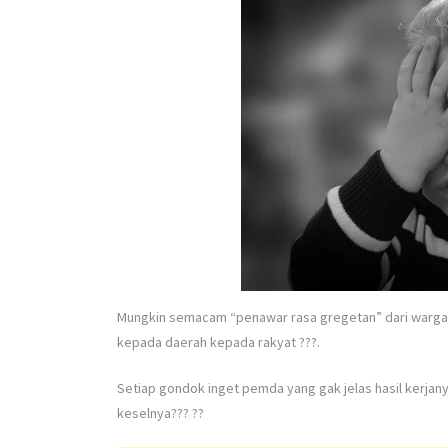
Mungkin semacam “penawar rasa gregetan” dari warga bi
kepada daerah kepada rakyat ???.
Setiap gondok inget pemda yang gak jelas hasil kerjanya
keselnya??? ??