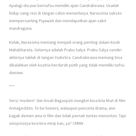
Apalagi dia pun bernafsu memiliki ajian Candrabirawa. Usailah
hidup sang resi di tangan calon menantunya. Narasoma sukses
mempersunting Pujawati dan mendapatkan ajian sakit
mandraguna.
Kelak, Narasoma memang menjadi orang penting dalam kisah
Mahabharata. Gelarnya adalah Prabu Salya. Prabu Salya sendiri
akhirnya takluk di tangan Yudistira. Candrabirawa memang bisa
dikalahkan oleh ksatria berdarah putih yang tidak memiliki nafsu
duniawi.
***
Versi ‘modern’ dari kisah Bagaspati mungkin bisa kita lihat di film
Armageddon. To be honest, walaupun pencinta drama, ane
kagak demen ama ni film dan tidak pernah tuntas menonton. Tapi
sinopsisnya kira-kira mirip kan, ya? CMIIW
.