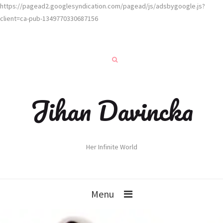
https://pagead2.googlesyndication.com/pagead/js/adsbygoogle.js?
client=ca-pub-1349770330687156
Jihan Davincka
Her Infinite World
Menu