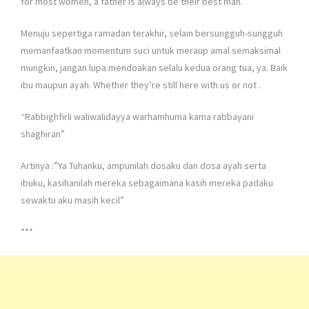
for most women, a father is always be their best man.
Menuju sepertiga ramadan terakhir, selain bersungguh-sungguh
memanfaatkan momentum suci untuk meraup amal semaksimal
mungkin, jangan lupa mendoakan selalu kedua orang tua, ya. Baik
ibu maupun ayah. Whether they’re still here with us or not
.
“Rabbighfirli waliwalidayya warhamhuma kama rabbayani
shaghiran”
Artinya :”Ya Tuhanku, ampunilah dosaku dan dosa ayah serta
ibuku, kasihanilah mereka sebagaimana kasih mereka padaku
sewaktu aku masih kecil”
***