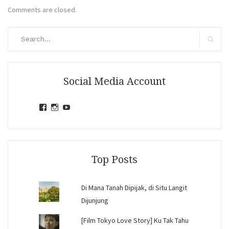
Comments are closed.
Search
for:
Search
Social Media Account
View
View
View
jihandavincka’s
jihandavincka’s
27juZfjRI4F1q6Z0yFco6g’s
profile
profile
profile
on
on
on
Facebook
Instagram
YouTube
Top Posts
Di Mana Tanah Dipijak, di Situ Langit
Dijunjung
[Film Tokyo Love Story] Ku Tak Tahu