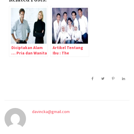
Diciptakan Alam
Artikel Tentang
… Pria dan Wanita
Ibu : The
Strengths You Did
Not Know That You
Had
davincka@gmail.com