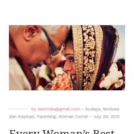
by
davincka@gmail.com
-
Budaya
,
Motivasi
dan Inspirasi
,
Parenting
,
Woman Corner
-
July 29, 2013