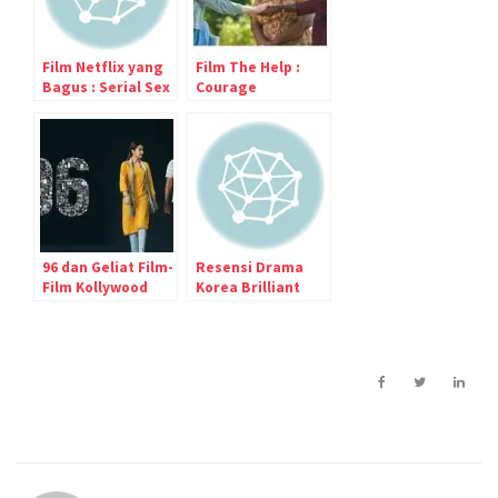
Film Netflix yang
Film The Help :
Bagus : Serial Sex
Courage
Education
Sometimes Skips
a Generation
96 dan Geliat Film-
Resensi Drama
Film Kollywood
Korea Brilliant
Legacy : Pemeran
Kurang Cakep tapi
Feelnya Dapat
Banget (y)