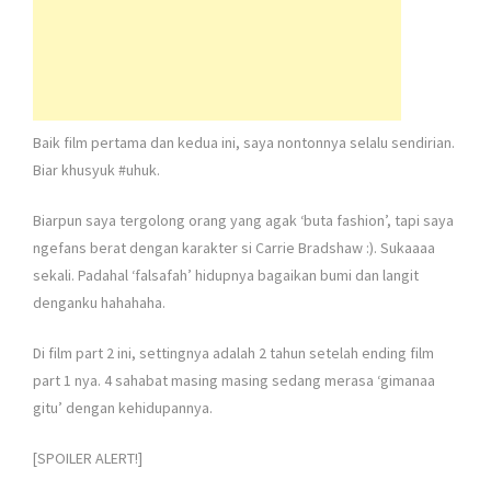
Baik film pertama dan kedua ini, saya nontonnya selalu sendirian.
Biar khusyuk #uhuk.
Biarpun saya tergolong orang yang agak ‘buta fashion’, tapi saya
ngefans berat dengan karakter si Carrie Bradshaw :). Sukaaaa
sekali. Padahal ‘falsafah’ hidupnya bagaikan bumi dan langit
denganku hahahaha.
Di film part 2 ini, settingnya adalah 2 tahun setelah ending film
part 1 nya. 4 sahabat masing masing sedang merasa ‘gimanaa
gitu’ dengan kehidupannya.
[SPOILER ALERT!]