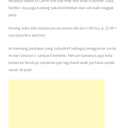
Misalnya waktu si Carrie sok-sok nitip duit buat si Buttler. Oiya,
buttler -nya juga kadang suka berlebihan dan sok baik enggak
jelas.
Kurang suka deh sisipan pesan-pesan ala-ala SJW nya :p. (SJW =
social justice warrior)
Ini memang penilaian yang subyektif sebagai penggemar serial
ini dari Season 1 sampai 6 hehehe. Film pertamanya juga bela-
belain ke bioskop sendirian pas lagi hamil anak pertama sudah
week 38 pula!