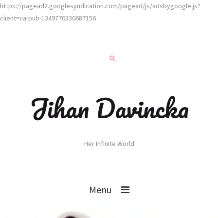
https://pagead2.googlesyndication.com/pagead/js/adsbygoogle.js?
client=ca-pub-1349770330687156
Jihan Davincka
Her Infinite World
Menu