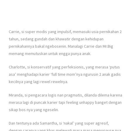
Carrie, si super modis yang impulsif, memasuki usia pernikahan 2
tahun, sedang gundah dan khawatir dengan kehidupan
pernikahannya bakal ngebosenin. Manalagi Carrie dan Mr.Big
memang memutuskan untuk engga punya anak.
Charlotte, si konservatif yang perfeksionis, yang merasa ‘putus
asa’ menghadapi karier ‘full time mom’nya ngurusin 2 anak gadis
kecilnya yang lagi rewel rewelnya.
Miranda, si pengacara logis nan pragmatis, dilanda dilema karena
merasa lagi di puncak karier tapi feeling unhappy banget dengan
sikap bos nya yang ngeselin.
Dan tentunya ada Samantha, si ‘nakal’ yang super agresif,
dengan caranya yang khas melewati masa masa menopause nya