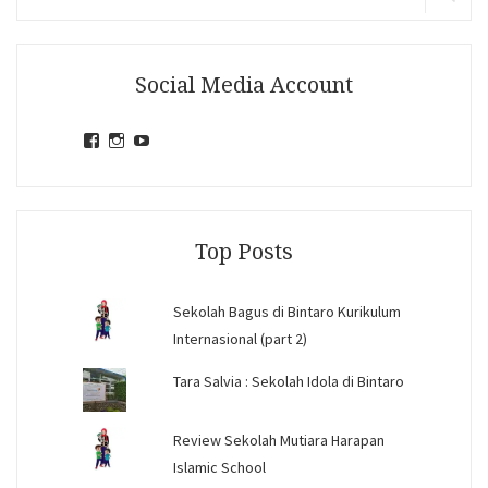
for:
Search
Social Media Account
View
View
View
jihandavincka’s
jihandavincka’s
27juZfjRI4F1q6Z0yFco6g’s
profile
profile
profile
on
on
on
Facebook
Instagram
YouTube
Top Posts
Sekolah Bagus di Bintaro Kurikulum
Internasional (part 2)
Tara Salvia : Sekolah Idola di Bintaro
Review Sekolah Mutiara Harapan
Islamic School