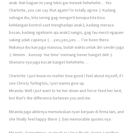
anak. Nah bagian ini yang bikin gw mewek hehehehe… Yes
Charlotte, you can say that again! I’m totally agree :). Kadang
sebagai ibu, kita sering gag mengerti kenapa kita bisa
kehilangan kontrol saat menghadapi anak2, kadang merasa
bosan, kadang ngebiarin aja anak2 nangis, gag tau mesti ngapain
saking udah capenya :(….yes,yes,yes…. I’ve been there.
Makanya ibu kan juga manusia, butuh waktu untuk diri sendiri juga
:). Hmmm…konsep ‘me time’ memang bener banget deh :).
Skenario nya juga kocak banget hehehehe…
Charlotte: I just know no matter how good I feel about myself, if I
see Christy Turlington, I just wanna give up.
Miranda: Well I just want to tie her down and force feed her lard,
but that’s the difference between you and me.
Miranda juga akhirnya memutuskan nyari kerjaan di firma lain, and
she finally feel happy there :). Dan memorable quotes nya :
Miranda : Sometimes, as much as I love Brady, being a mother