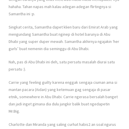
hahaha. Tahan napas mah kalau adegan-adegan flirtingnya si
Samantha ini :p.
Singkat cerita, Samantha dapet klien baru dari Emirat Arab yang
mengundang Samantha buat nginep di hotel barunya di Abu
Dhabi yang super duper mewah. Samantha akhirnya ngajakin ‘her
gurls’ buat nemenin dia seminggu di Abu Dhabi.
Nah, pas di Abu Dhabi ini deh, satu persatu masalah diurai satu
persatu :).
Carrie yang feeling guilty karena enggak sengaja ciuman ama si
mantan pacara (Aidan) yang ketemuan gag sengaja di pasar
etnik, somewhere in Abu Dhabi. Carrie ngerasa bersalah banget
dan jadi inget gimana dia dulu jungkir balik buat ngedapetin
Mr.Big.
Charlotte dan Miranda yang saling curhat habis2 an soal ngurus