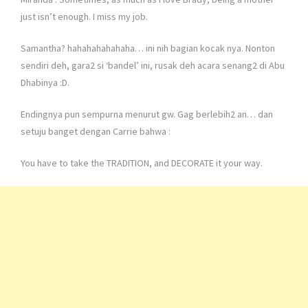
just isn’t enough. I miss my job.
Samantha? hahahahahahaha… ini nih bagian kocak nya. Nonton
sendiri deh, gara2 si ‘bandel’ ini, rusak deh acara senang2 di Abu
Dhabinya :D.
Endingnya pun sempurna menurut gw. Gag berlebih2 an… dan
setuju banget dengan Carrie bahwa :
You have to take the TRADITION, and DECORATE it your way.