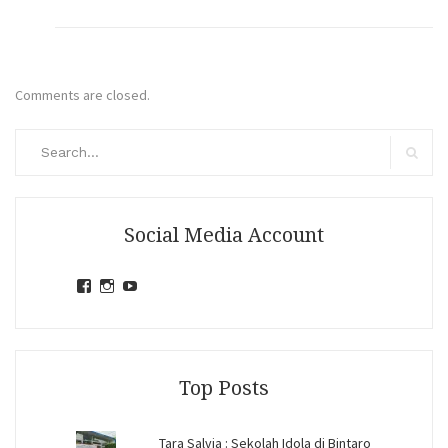
Comments are closed.
Search
for:
Search
Social Media Account
View
View
View
jihandavincka’s
jihandavincka’s
27juZfjRI4F1q6Z0yFco6g’s
profile
profile
profile
on
on
on
Facebook
Instagram
YouTube
Top Posts
Tara Salvia : Sekolah Idola di Bintaro