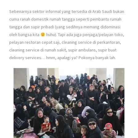
Sebenarnya sektor informal yang tersedia di Arab Saudi bukan
cuma ranah domestik rumah tangga seperti pembantu rumah
tangga dan supir pribadi (yang sedihnya memang didominasi
oleh bangsa kita
huhu). Tapi ada juga penjaga/pelayan toko,
pelayan restoran cepat saji, cleaning service di perkantoran,
cleaning service di rumah sakit, supir ambulans, supir buat
delivery services… hmm, apalagi ya? Pokonya banyak lah.