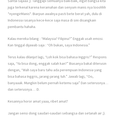
Santai sajaaa ;). Tanggapi semuanya baik-baik, ingat bangsa kita
juga terkenal karena keramahan dan senyum manis nya looohhh
*nyengirManis*. Biarpun awalnya pasti bete berat yah, dulu di
Indonesia rasanya kece-kece saja masa di sini disangkain
pembantu hahaha.
Kalau mereka bilang : “Malaysia? Filipina?” Enggak usah emosi.
Kan tinggal dijawab saja : “Oh bukan, saya Indonesia.”
Terus kalau dilanjut lagi, “Loh kok bisa bahasa Inggris?” Respons
saja, “Ya bisa dong, enggak salah kan?” Biasanya bakal diterusin
dengan, “Wah saya baru tahu ada perempuan Indonesia yang
bisa bahasa Inggris, jarang-jarang tuh.” Jawab lagi, “Oo,
banyaaak. Mungkin belum pernah ketemu saja” Dan seterusnya…
dan seterusnya… :D.
Kesannya horor amat yaaa, ribet amat?
Jangan sensi dong saudari-saudari sebangsa dan setanah air
;).