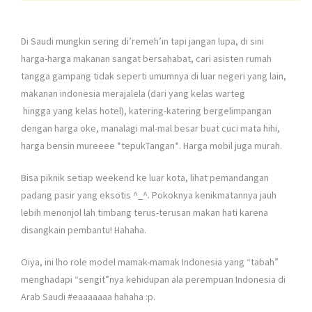
Di Saudi mungkin sering di’remeh’in tapi jangan lupa, di sini
harga-harga makanan sangat bersahabat, cari asisten rumah
tangga gampang tidak seperti umumnya di luar negeri yang lain,
makanan indonesia merajalela (dari yang kelas warteg
hingga yang kelas hotel), katering-katering bergelimpangan
dengan harga oke, manalagi mal-mal besar buat cuci mata hihi,
harga bensin mureeee *tepukTangan*. Harga mobil juga murah.
Bisa piknik setiap weekend ke luar kota, lihat pemandangan
padang pasir yang eksotis ^_^. Pokoknya kenikmatannya jauh
lebih menonjol lah timbang terus-terusan makan hati karena
disangkain pembantu! Hahaha.
Oiya, ini lho role model mamak-mamak Indonesia yang “tabah”
menghadapi “sengit”nya kehidupan ala perempuan Indonesia di
Arab Saudi #eaaaaaaa hahaha :p.