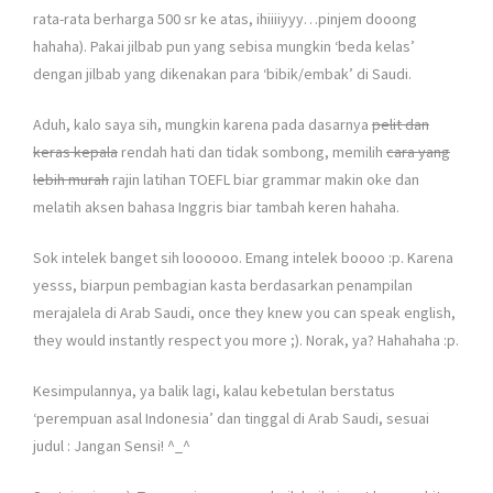
rata-rata berharga 500 sr ke atas, ihiiiiyyy…pinjem dooong
hahaha). Pakai jilbab pun yang sebisa mungkin ‘beda kelas’
dengan jilbab yang dikenakan para ‘bibik/embak’ di Saudi.
Aduh, kalo saya sih, mungkin karena pada dasarnya
pelit dan
keras kepala
rendah hati dan tidak sombong, memilih
cara yang
lebih murah
rajin latihan TOEFL biar grammar makin oke dan
melatih aksen bahasa Inggris biar tambah keren hahaha.
Sok intelek banget sih loooooo. Emang intelek boooo :p. Karena
yesss, biarpun pembagian kasta berdasarkan penampilan
merajalela di Arab Saudi, once they knew you can speak english,
they would instantly respect you more
;). Norak, ya? Hahahaha :p.
Kesimpulannya, ya balik lagi, kalau kebetulan berstatus
‘perempuan asal Indonesia’ dan tinggal di Arab Saudi, sesuai
judul : Jangan Sensi! ^_^