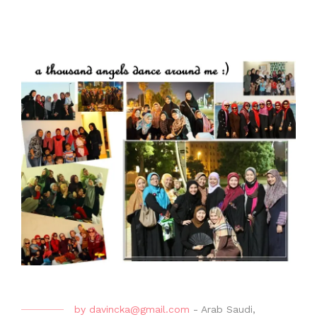
by
davincka@gmail.com
-
Arab Saudi
,