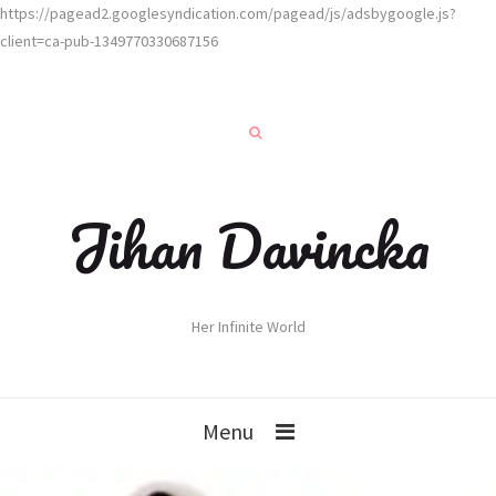
https://pagead2.googlesyndication.com/pagead/js/adsbygoogle.js?
client=ca-pub-1349770330687156
Jihan Davincka
Her Infinite World
Menu