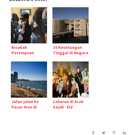
Bisakah
10 Keuntungan
Perempuan
Tinggal di Negara
Bekerja di Arab
Arab Saudi
Saudi?
Jalan-jalan ke
Lebaran di Arab
Pasar Ikan di
Saudi : Eid
Jeddah, Arab
Mubarak 1433 H
Saudi