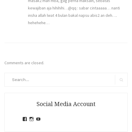
masak2 mah mba, gag perna maksain, sebatas
kewajiban aja hihihihi…@qq : sabar cintaaaaa… nanti
insha allah lwat 4 bulan bakal napsu abis2 an deh….
hehehehe…
Comments are closed.
Search
for:
Search
Social Media Account
View
View
View
jihandavincka’s
jihandavincka’s
27juZfjRI4F1q6Z0yFco6g’s
profile
profile
profile