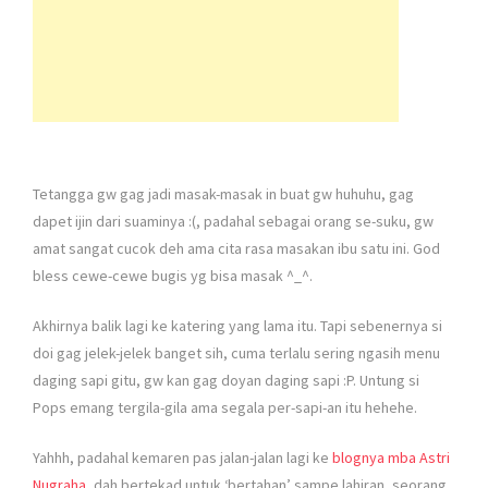
Tetangga gw gag jadi masak-masak in buat gw huhuhu, gag
dapet ijin dari suaminya :(, padahal sebagai orang se-suku, gw
amat sangat cucok deh ama cita rasa masakan ibu satu ini. God
bless cewe-cewe bugis yg bisa masak ^_^.
Akhirnya balik lagi ke katering yang lama itu. Tapi sebenernya si
doi gag jelek-jelek banget sih, cuma terlalu sering ngasih menu
daging sapi gitu, gw kan gag doyan daging sapi :P. Untung si
Pops emang tergila-gila ama segala per-sapi-an itu hehehe.
Yahhh, padahal kemaren pas jalan-jalan lagi ke
blognya mba Astri
Nugraha
, dah bertekad untuk ‘bertahan’ sampe lahiran, seorang