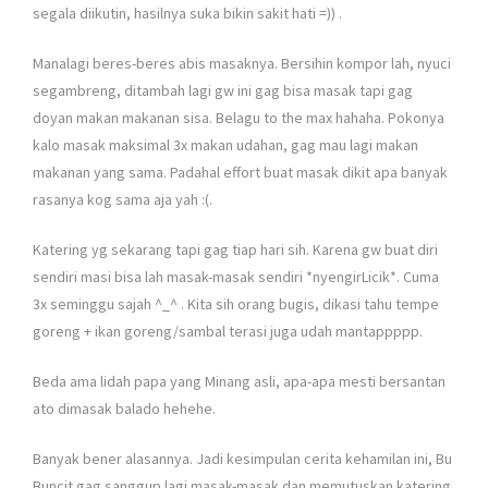
segala diikutin, hasilnya suka bikin sakit hati =)) .
Manalagi beres-beres abis masaknya. Bersihin kompor lah, nyuci
segambreng, ditambah lagi gw ini gag bisa masak tapi gag
doyan makan makanan sisa. Belagu to the max hahaha. Pokonya
kalo masak maksimal 3x makan udahan, gag mau lagi makan
makanan yang sama. Padahal effort buat masak dikit apa banyak
rasanya kog sama aja yah :(.
Katering yg sekarang tapi gag tiap hari sih. Karena gw buat diri
sendiri masi bisa lah masak-masak sendiri *nyengirLicik*. Cuma
3x seminggu sajah ^_^ . Kita sih orang bugis, dikasi tahu tempe
goreng + ikan goreng/sambal terasi juga udah mantappppp.
Beda ama lidah papa yang Minang asli, apa-apa mesti bersantan
ato dimasak balado hehehe.
Banyak bener alasannya. Jadi kesimpulan cerita kehamilan ini, Bu
Buncit gag sanggup lagi masak-masak dan memutuskan katering