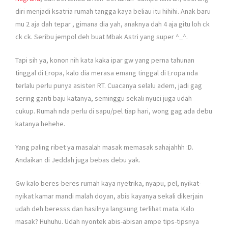
diri menjadi ksatria rumah tangga kaya beliau itu hihihi. Anak baru
mu 2 aja dah tepar , gimana dia yah, anaknya dah 4 aja gitu loh ck
ck ck. Seribu jempol deh buat Mbak Astri yang super ^_^.
Tapi sih ya, konon nih kata kaka ipar gw yang perna tahunan
tinggal di Eropa, kalo dia merasa emang tinggal di Eropa nda
terlalu perlu punya asisten RT. Cuacanya selalu adem, jadi gag
sering ganti baju katanya, seminggu sekali nyuci juga udah
cukup. Rumah nda perlu di sapu/pel tiap hari, wong gag ada debu
katanya hehehe.
Yang paling ribet ya masalah masak memasak sahajahhh :D.
Andaikan di Jeddah juga bebas debu yak.
Gw kalo beres-beres rumah kaya nyetrika, nyapu, pel, nyikat-
nyikat kamar mandi malah doyan, abis kayanya sekali dikerjain
udah deh beresss dan hasilnya langsung terlihat mata. Kalo
masak? Huhuhu. Udah nyontek abis-abisan ampe tips-tipsnya