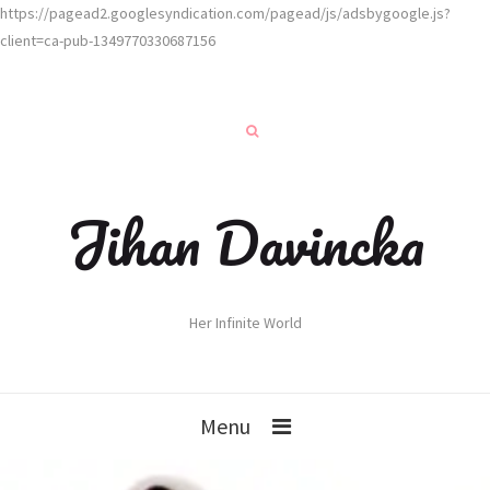
https://pagead2.googlesyndication.com/pagead/js/adsbygoogle.js?
client=ca-pub-1349770330687156
Jihan Davincka
Her Infinite World
Menu