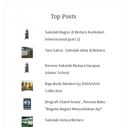
on
on
on
Facebook
Instagram
YouTube
Top Posts
Sekolah Bagus di Bintaro Kurikulum
Internasional (part 2)
Tara Salvia : Sekolah Idola di Bintaro
Review Sekolah Mutiara Harapan
Islamic School
Baju Bodo Modern by DADAGAYA
Collection
Biografi Chairil Anwar , Review Buku :
"Bagimu Negeri Menyediakan Api"
Sekolah Annisa Bintaro