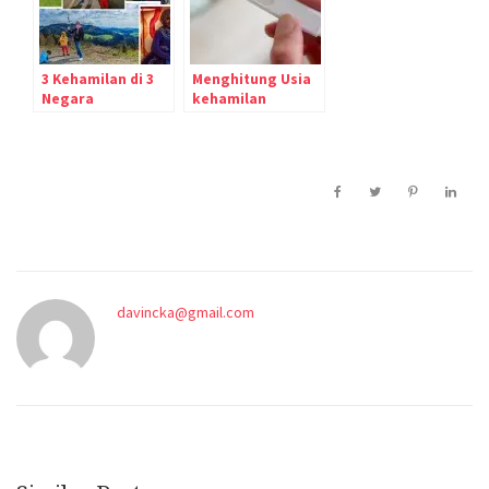
3 Kehamilan di 3
Menghitung Usia
Negara
kehamilan
davincka@gmail.com