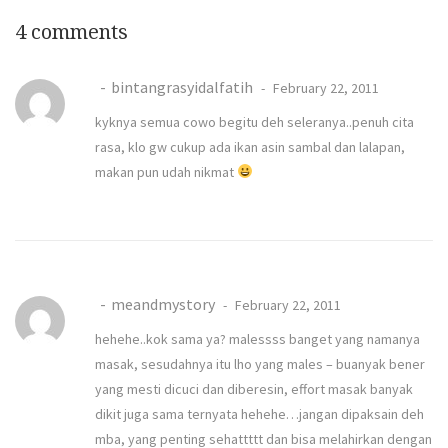
4 comments
bintangrasyidalfatih
February 22, 2011
kyknya semua cowo begitu deh seleranya..penuh cita
rasa, klo gw cukup ada ikan asin sambal dan lalapan,
makan pun udah nikmat
meandmystory
February 22, 2011
hehehe..kok sama ya? malessss banget yang namanya
masak, sesudahnya itu lho yang males – buanyak bener
yang mesti dicuci dan diberesin, effort masak banyak
dikit juga sama ternyata hehehe…jangan dipaksain deh
mba, yang penting sehattttt dan bisa melahirkan dengan