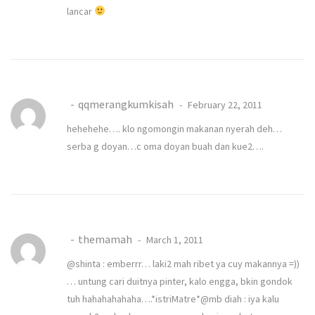
lancar
qqmerangkumkisah
February 22, 2011
hehehehe…. klo ngomongin makanan nyerah deh…
serba g doyan…c oma doyan buah dan kue2….
themamah
March 1, 2011
@shinta : emberrr… laki2 mah ribet ya cuy makannya =))
… untung cari duitnya pinter, kalo engga, bkin gondok
tuh hahahahahaha….*istriMatre*@mb diah : iya kalu