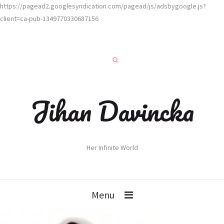
https://pagead2.googlesyndication.com/pagead/js/adsbygoogle.js?
client=ca-pub-1349770330687156
Jihan Davincka
Her Infinite World
Menu