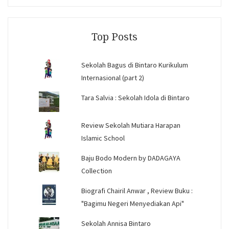
profile
profile
profile
on
on
on
Facebook
Instagram
YouTube
Top Posts
Sekolah Bagus di Bintaro Kurikulum
Internasional (part 2)
Tara Salvia : Sekolah Idola di Bintaro
Review Sekolah Mutiara Harapan
Islamic School
Baju Bodo Modern by DADAGAYA
Collection
Biografi Chairil Anwar , Review Buku :
"Bagimu Negeri Menyediakan Api"
Sekolah Annisa Bintaro