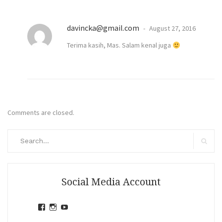
davincka@gmail.com
August 27, 2016
Terima kasih, Mas. Salam kenal juga
Comments are closed.
Search
for:
Search
Social Media Account
View
View
View
jihandavincka’s
jihandavincka’s
27juZfjRI4F1q6Z0yFco6g’s