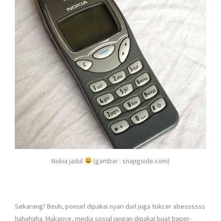
Nokia jadul
(gambar : snapguide.com)
Sekarang? Beuh, ponsel dipakai nyari duit juga tokcer abessssss
hahahaha. Makanye, media sosial jangan dipakai buat baper-