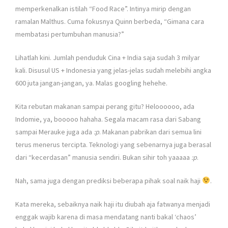
memperkenalkan istilah “Food Race”. Intinya mirip dengan
ramalan Malthus. Cuma fokusnya Quinn berbeda, “Gimana cara
membatasi pertumbuhan manusia?”
Lihatlah kini. Jumlah penduduk Cina + India saja sudah 3 milyar
kali. Disusul US + Indonesia yang jelas-jelas sudah melebihi angka
600 juta jangan-jangan, ya. Malas googling hehehe.
Kita rebutan makanan sampai perang gitu? Heloooooo, ada
Indomie, ya, booooo hahaha. Segala macam rasa dari Sabang
sampai Merauke juga ada
:p
. Makanan pabrikan dari semua lini
terus menerus tercipta. Teknologi yang sebenarnya juga berasal
dari “kecerdasan” manusia sendiri. Bukan sihir toh yaaaaa
:p
.
Nah, sama juga dengan prediksi beberapa pihak soal naik haji
.
Kata mereka, sebaiknya naik haji itu diubah aja fatwanya menjadi
enggak wajib karena di masa mendatang nanti bakal ‘chaos’