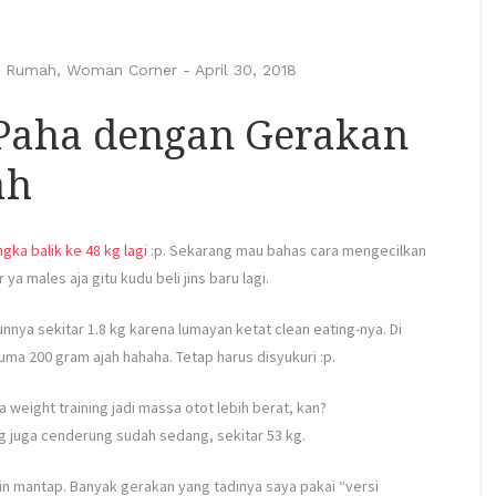
i Rumah
,
Woman Corner
-
April 30, 2018
Paha dengan Gerakan
ah
gka balik ke 48 kg lagi
:p. Sekarang mau bahas cara mengecilkan
a males aja gitu kudu beli jins baru lagi.
nnya sekitar 1.8 kg karena lumayan ketat clean eating-nya. Di
ma 200 gram ajah hahaha. Tetap harus disyukuri :p.
 weight training jadi massa otot lebih berat, kan?
g juga cenderung sudah sedang, sekitar 53 kg.
in mantap. Banyak gerakan yang tadinya saya pakai “versi