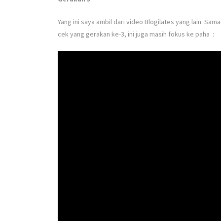
Yang ini saya ambil dari video Blogilates yang lain. Sama
cek yang gerakan ke-3, ini juga masih fokus ke paha :