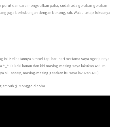
ke perut dan cara mengecilkan paha, sudah ada gerakan-gerakan
yang juga berhubungan dengan bokong, sih. Walau tetap fokusnya
g ini. Kelihatannya simpel tapi hari-hari pertama saya ngerjainnya
ga ^_^. Di kaki kanan dan kiri masing-masing saya lakukan 4×8. Itu
nya si Cassey, masing-masing gerakan itu saya lakukan 4×8).
g ampuh ;). Monggo dicoba.