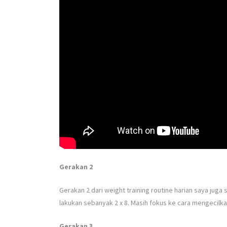
Gerakan 2
Gerakan 2 dari weight training routine harian saya juga 
lakukan sebanyak 2 x 8. Masih fokus ke cara mengecilka
Gerakan 3