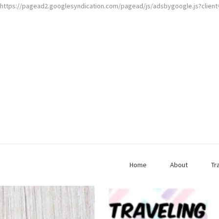
https://pagead2.googlesyndication.com/pagead/js/adsbygoogle.js?clien
Home
About
Tr