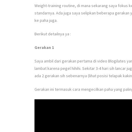
Weight-training routine, di mana sekarang saya fokus 
standarnya. Ada juga saya selipkan beberapa gerakan 
ke paha juga.
Berikut detailnya ya :
Gerakan 1
Saya ambil dari gerakan pertama di video Blogilates yan
lambat karena pegel hihihi. Sekitar 3-4 hari sih lancar ju
ada 2 gerakan sih sebenarnya (lihat posisi telapak kaki
Gerakan ini termasuk cara mengecilkan paha yang palin