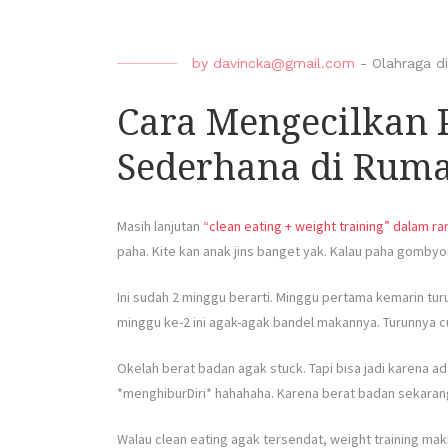
by
davincka@gmail.com
-
Olahraga d
Cara Mengecilkan 
Sederhana di Rum
Masih lanjutan
“clean eating + weight training” dalam ran
paha. Kite kan anak jins banget yak. Kalau paha gombyor y
Ini sudah 2 minggu berarti. Minggu pertama kemarin turu
minggu ke-2 ini agak-agak bandel makannya. Turunnya cu
Okelah berat badan agak stuck. Tapi bisa jadi karena ada
*menghiburDiri* hahahaha. Karena berat badan sekaran
Walau clean eating agak tersendat, weight training mak