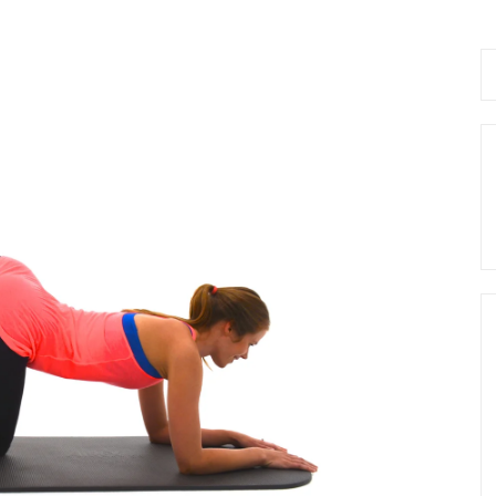
Se
fo