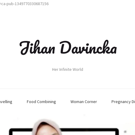
t=ca-pub-1349770330687156
Jihan Davincka
Her Infinite World
avelling
Food Combining
Woman Corner
Pregnancy Di