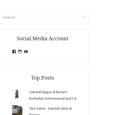
arch
r:
Search
Social Media Account
View
View
View
jihandavincka’s
jihandavincka’s
27juZfjRI4F1q6Z0yFco6g’s
profile
profile
profile
on
on
on
Facebook
Instagram
YouTube
Top Posts
Sekolah Bagus di Bintaro
Kurikulum Internasional (part 2)
Tara Salvia : Sekolah Idola di
Bintaro