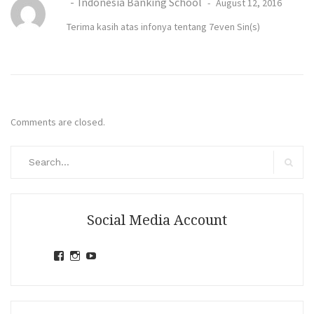
Indonesia Banking School
August 12, 2016
Terima kasih atas infonya tentang 7even Sin(s)
Comments are closed.
Search
for:
Search
Social Media Account
View
View
View
jihandavincka’s
jihandavincka’s
27juZfjRI4F1q6Z0yFco6g’s
profile
profile
profile
on
on
on
Facebook
Instagram
YouTube