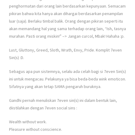
penghormatan dari orang lain berdasarkan kepunyaan. Semacam
pikiran bahwa kita hanya akan dihargai berdasarkan penampilan
luar (saja). Berlaku timbal balik. Orang dengan pikiran seperti itu
akan memandang hal yang sama terhadap orang lain, “Ish, tasnya
murahan. Pasti orang miskin!” –> Jangan curcol, Mbak! Hahaha :p.
Lust, Gluttony, Greed, Sloth, Wrath, Envy, Pride. Komplit 7even
Sin(s) :D.
Sebagus apa pun sistemnya, selalu ada celah bagi si 7even Sin(s)
ini untuk mengacau. Pelakunya ya bisa beda-beda wink emoticon.
Sifatnya yang akan tetap SAMA pengaruh buruknya.
Gandhi pernah menuliskan 7even sin(s) ini dalam bentuk lain,
diistilahkan dengan 7even social sins :
Wealth without work.
Pleasure without conscience.