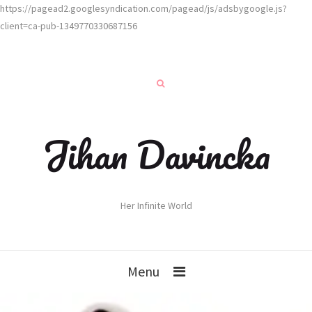
https://pagead2.googlesyndication.com/pagead/js/adsbygoogle.js?
client=ca-pub-1349770330687156
Jihan Davincka
Her Infinite World
Menu