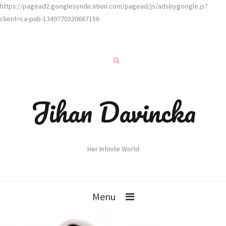
https://pagead2.googlesyndication.com/pagead/js/adsbygoogle.js?
client=ca-pub-1349770330687156
Jihan Davincka
Her Infinite World
Menu