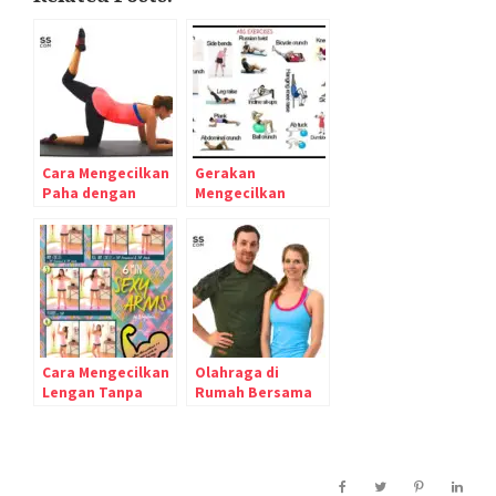
Cara Mengecilkan
Gerakan
Paha dengan
Mengecilkan
Gerakan
Perut : Hasil
Sederhana di
“Clean Eating”
Rumah
Seminggu +
Olahraga di
Rumah
Cara Mengecilkan
Olahraga di
Lengan Tanpa
Rumah Bersama
Barbel, Cukup
Blogilates dan
dengan Gerakan
FitnessBlender
Simpel Sehari-hari
di Rumah