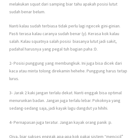
melakukan squat dari samping biar tahu apakah posisi lutut
sudah benar belum.
Nanti kalau sudah terbiasa tidak perlu lagi ngecek gini-ginian.
Pasti terasa kalau caranya sudah benar (y). Kerasa kok kalau
salah. Kalau squatnya salah posisi biasanya lutut jadi sakit,
padahal harusnya yang pegal tuh bagian paha :D.
2- Posisi punggung yang membungkuk. Ini juga bisa dicek dari
kaca atau minta tolong direkamin hehehe. Punggung harus tetap
lurus.
3- Jarak 2 kaki jangan terlalu dekat. Nanti enggak bisa optimal
menurunkan badan. Jangan juga terlalu lebar. Pokoknya yang
sedang-sedang saja, jadi kayak lagu dangdut ya hihihi.
4- Pernapasan juga teratur. Jangan kayak orang panik :p.
Oiya, biar sukses enggak apa-apa kok pakai sistem “mencicil”