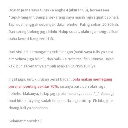
Ukuran jeans saya turun ke angka 4 (ukuran US), horeeeeee
*tepukTangan*. Sampai sekarang saya masih rajin squat tiap hari.
Tapi udah enggak sebanyak dulu hehehe. Paling sehari 10-30 kali.
Dan sering bolong juga hihihi. Hidup squat, olahraga mengecilkan
paha favorit bangeeeet :D.
Dari sini jadi semangat ngecilin lengan (nanti saya tulis ya cara
simpelnya juga hihihi), dan balik ke rutinitas .fisik lainnya. Jalan
kaki pun sebenarnya ampuh asalkan KONSISTEN (y).
Ingat juga, untuk urusan berat badan,
pola makan memegang
peranan penting sekitar 70%
, sisanya baru dari olah raga
hehehe. Makanya, tetap jaga pola makan yaaaaaa ^_^. Apalagi
buat kita-kita yang sudah tidak muda lagi iniiiiiii :p. Eh kita, gue
doang kali ya hahahaha.
Selamat mencoba ;).