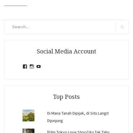
Search
for:
Search
Social Media Account
View
View
View
jihandavincka’s
jihandavincka’s
27juZfjRI4F1q6Z0yFco6g’s
profile
profile
profile
on
on
on
Facebook
Instagram
YouTube
Top Posts
Di Mana Tanah Dipijak, di Situ Langit
Dijunjung
[Film Tokyo Love Story] Ku Tak Tahu