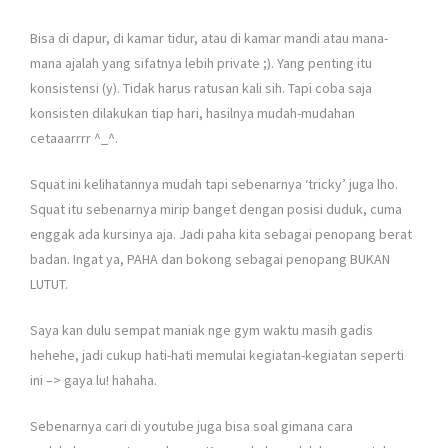
Bisa di dapur, di kamar tidur, atau di kamar mandi atau mana-
mana ajalah yang sifatnya lebih private ;). Yang penting itu
konsistensi (y). Tidak harus ratusan kali sih. Tapi coba saja
konsisten dilakukan tiap hari, hasilnya mudah-mudahan
cetaaarrrr ^_^.
Squat ini kelihatannya mudah tapi sebenarnya ‘tricky’ juga lho.
Squat itu sebenarnya mirip banget dengan posisi duduk, cuma
enggak ada kursinya aja. Jadi paha kita sebagai penopang berat
badan. Ingat ya, PAHA dan bokong sebagai penopang BUKAN
LUTUT.
Saya kan dulu sempat maniak nge gym waktu masih gadis
hehehe, jadi cukup hati-hati memulai kegiatan-kegiatan seperti
ini –> gaya lu! hahaha.
Sebenarnya cari di youtube juga bisa soal gimana cara