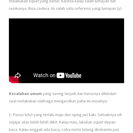
melakukan squat yang benar. Karena kalau salah lumayan tuh
resikonya. Bisa cedera. Ini salah satu referensi yang lumayan (y) :
Kesalahan umum
yang sering terjadi dan harusnya dihindari
saat melakukan olahraga mengecilkan paha ini misalnya :
1- Posisi lutut yang terlalu maju dari ujung jari kaki. Sebaiknya sih
sejajar atau lebih-lebih dikit. Kalau mau, lakukan squat depan
kaca. Kalau enggak ada kaca, coba minta tolong direkamin pas