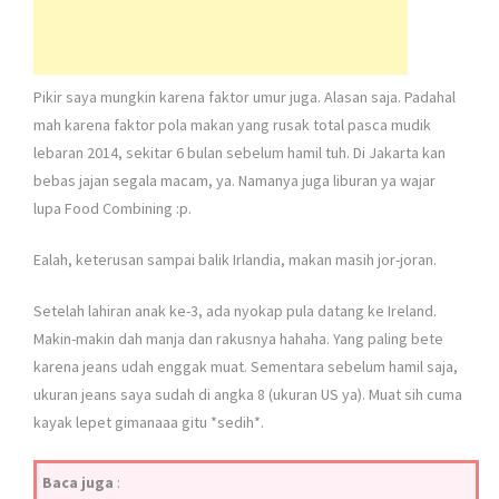
Pikir saya mungkin karena faktor umur juga. Alasan saja. Padahal
mah karena faktor pola makan yang rusak total pasca mudik
lebaran 2014, sekitar 6 bulan sebelum hamil tuh. Di Jakarta kan
bebas jajan segala macam, ya. Namanya juga liburan ya wajar
lupa Food Combining :p.
Ealah, keterusan sampai balik Irlandia, makan masih jor-joran.
Setelah lahiran anak ke-3, ada nyokap pula datang ke Ireland.
Makin-makin dah manja dan rakusnya hahaha. Yang paling bete
karena jeans udah enggak muat. Sementara sebelum hamil saja,
ukuran jeans saya sudah di angka 8 (ukuran US ya). Muat sih cuma
kayak lepet gimanaaa gitu *sedih*.
Baca juga
: