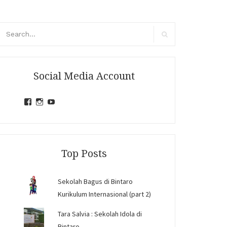
arch
r:
Search
Social Media Account
View
View
View
jihandavincka’s
jihandavincka’s
27juZfjRI4F1q6Z0yFco6g’s
profile
profile
profile
on
on
on
Facebook
Instagram
YouTube
Top Posts
Sekolah Bagus di Bintaro
Kurikulum Internasional (part 2)
Tara Salvia : Sekolah Idola di
Bintaro