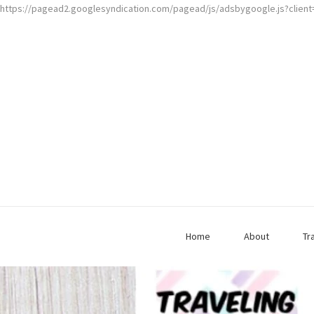
https://pagead2.googlesyndication.com/pagead/js/adsbygoogle.js?clien
Home
About
Tr