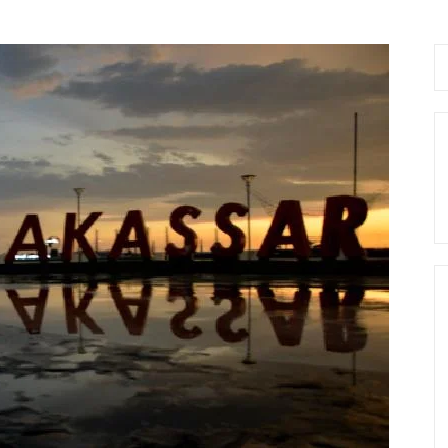
Se
fo