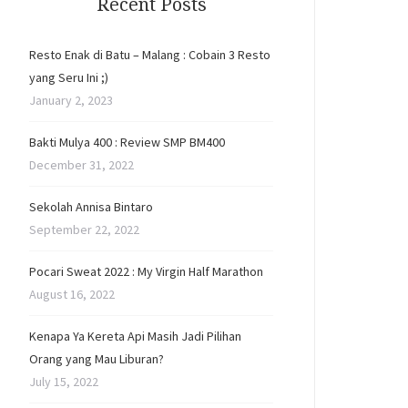
Recent Posts
Resto Enak di Batu – Malang : Cobain 3 Resto
yang Seru Ini ;)
January 2, 2023
Bakti Mulya 400 : Review SMP BM400
December 31, 2022
Sekolah Annisa Bintaro
September 22, 2022
Pocari Sweat 2022 : My Virgin Half Marathon
August 16, 2022
Kenapa Ya Kereta Api Masih Jadi Pilihan
Orang yang Mau Liburan?
July 15, 2022