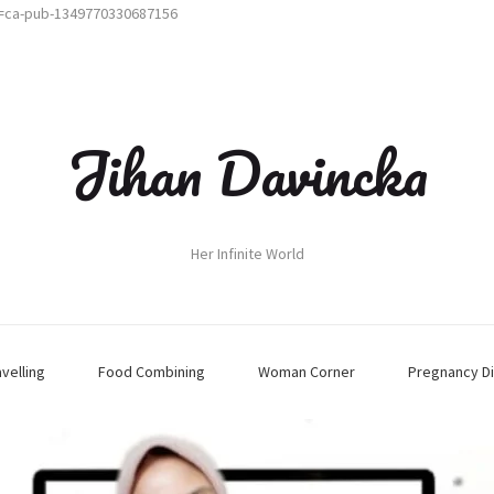
t=ca-pub-1349770330687156
Jihan Davincka
Her Infinite World
avelling
Food Combining
Woman Corner
Pregnancy Di