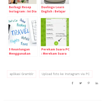
Berbagi Resep
Duolingo Learn
Instagram : Ini Dia
English : Belajar
10 Selebgram
Bahasa Asing
Resep Indonesia
dengan Aplikasi
yang Bisa Kamu
Duolingo
Follow
5 Keuntungan
Perekam Suara PC
Menggunakan
: Merekam Suara
Online Booking
dengan Aplikasi
Voice Recorder di
Windows
aplikasi Gramblr
Upload foto ke Instagram via PC