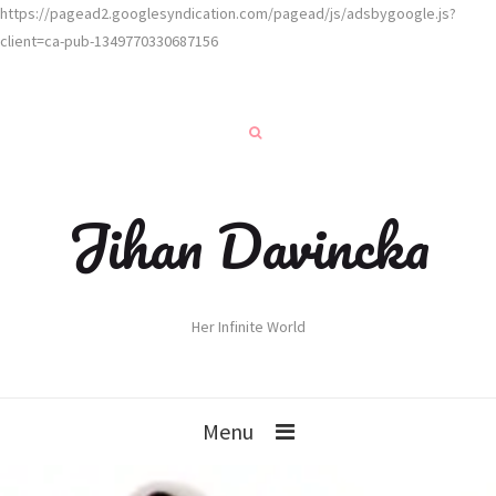
https://pagead2.googlesyndication.com/pagead/js/adsbygoogle.js?
client=ca-pub-1349770330687156
Jihan Davincka
Her Infinite World
Menu