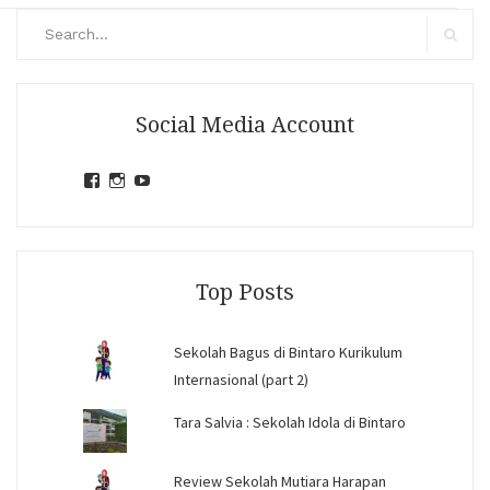
Search
for:
Search
Social Media Account
View
View
View
jihandavincka’s
jihandavincka’s
27juZfjRI4F1q6Z0yFco6g’s
profile
profile
profile
on
on
on
Facebook
Instagram
YouTube
Top Posts
Sekolah Bagus di Bintaro Kurikulum
Internasional (part 2)
Tara Salvia : Sekolah Idola di Bintaro
Review Sekolah Mutiara Harapan