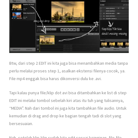
Btw, dari step 2 EDIT ini kita juga bisa menambahkan media tanpa
perlu melalui proses step 1, asalkan ekstensi filenya cocok, ya.
File mp4 enggak bisa harus dikonversi dulu ke .avi.
Tapi kalau punya file/klip dot avi bisa ditambahkan ke list di step
EDIT ini melalui tombol sebelah kiri atas itu tuh yang tulisannya,
“MEDIA”. Nah dari tombol ini juga kita tambahkan file audio. Untuk
kemudian di drag and drop ke bagian tengah tadi di slot yang
bersesuaian.
Nah, setelah klip-klip sudah kita edit sesuai keinginan, file-file