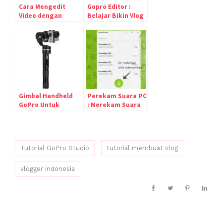
Cara Mengedit
Gopro Editor :
Video dengan
Belajar Bikin Vlog
Movie Maker :
dan Menjadi
Membuat Video
Vlogger via GoPro
dari Kumpulan
Studio
Foto
Gimbal Handheld
Perekam Suara PC
GoPro Untuk
: Merekam Suara
Rekaman Video
dengan Aplikasi
yang Lebih ‘Stabil’
Voice Recorder di
Windows
Tutorial GoPro Studio
tutorial membuat vlog
vlogger indonesia