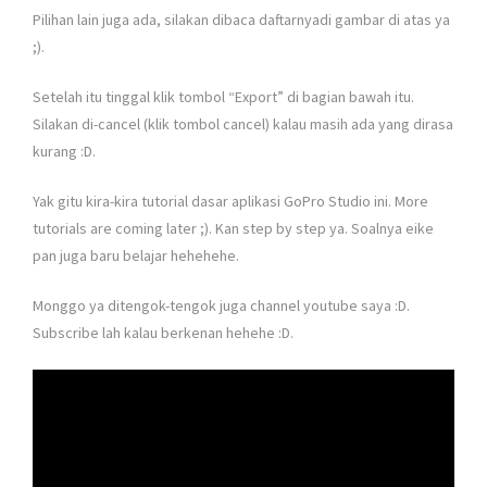
Pilihan lain juga ada, silakan dibaca daftarnyadi gambar di atas ya
;).
Setelah itu tinggal klik tombol “Export” di bagian bawah itu.
Silakan di-cancel (klik tombol cancel) kalau masih ada yang dirasa
kurang :D.
Yak gitu kira-kira tutorial dasar aplikasi GoPro Studio ini. More
tutorials are coming later ;). Kan step by step ya. Soalnya eike
pan juga baru belajar hehehehe.
Monggo ya ditengok-tengok juga channel youtube saya :D.
Subscribe lah kalau berkenan hehehe :D.