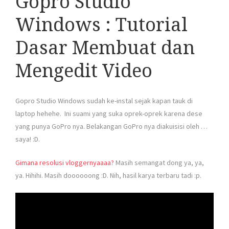
Gopro Studio
Windows : Tutorial
Dasar Membuat dan
Mengedit Video
Gopro Studio Windows sudah ke-instal sejak kapan tauk di
laptop hehehe. Ini suami yang suka oprek-oprek karena dese
yang punya GoPro nya. Belakangan GoPro nya diakuisisi oleh …
saya! :D.
Gimana resolusi vloggernyaaaa?
Masih semangat dong ya, ya,
ya. Hihihi. Masih doooooong :D. Nih, hasil karya terbaru tadi :p.