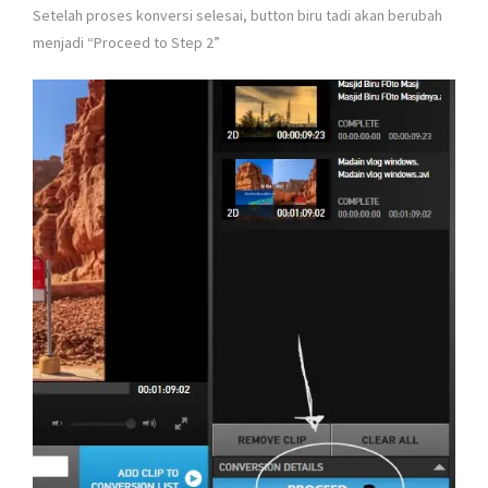
Setelah proses konversi selesai, button biru tadi akan berubah
menjadi “Proceed to Step 2”