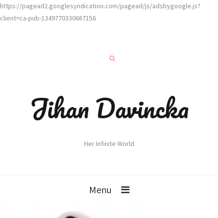
https://pagead2.googlesyndication.com/pagead/js/adsbygoogle.js?
client=ca-pub-1349770330687156
Jihan Davincka
Her Infinite World
Menu