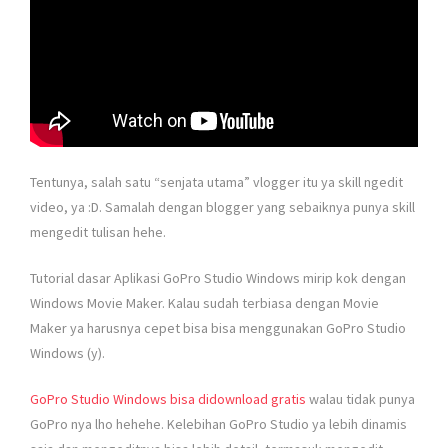
Tentunya, salah satu “senjata utama” vlogger itu ya skill ngedit
video, ya :D. Samalah dengan blogger yang sebaiknya punya skill
mengedit tulisan hehe.
Tutorial dasar Aplikasi GoPro Studio Windows mirip kok dengan
Windows Movie Maker. Kalau sudah terbiasa dengan Movie
Maker ya harusnya cepet bisa bisa menggunakan GoPro Studio
Windows (y).
GoPro Studio Windows bisa didownload gratis
walau tidak punya
GoPro nya lho hehehe. Kelebihan GoPro Studio ya lebih dinamis