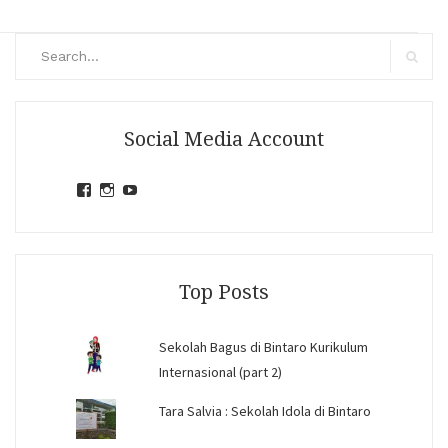
Search
for:
Search
Social Media Account
View
View
View
jihandavincka’s
jihandavincka’s
27juZfjRI4F1q6Z0yFco6g’s
profile
profile
profile
on
on
on
Facebook
Instagram
YouTube
Top Posts
Sekolah Bagus di Bintaro Kurikulum
Internasional (part 2)
Tara Salvia : Sekolah Idola di Bintaro