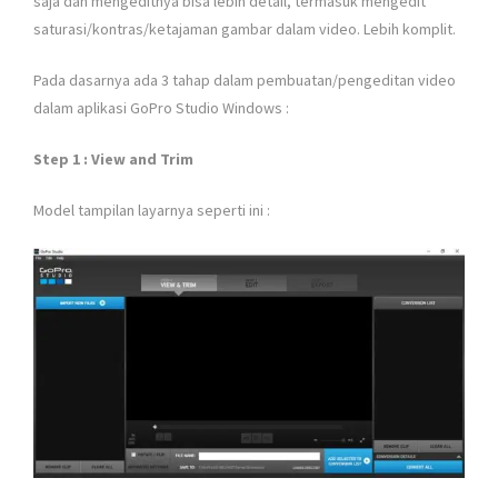
saja dan mengeditnya bisa lebih detail, termasuk mengedit
saturasi/kontras/ketajaman gambar dalam video. Lebih komplit.
Pada dasarnya ada 3 tahap dalam pembuatan/pengeditan video
dalam aplikasi GoPro Studio Windows :
Step 1 : View and Trim
Model tampilan layarnya seperti ini :