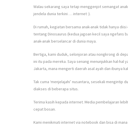
Walau sekarang saya tetap menggenjot semangat anak-
jendela dunia terkini … internet :).
Di rumah, kegiatan bersama anak-anak tidak hanya dii
tentang Dinosaurus (kedua jagoan kecil saya ngefans 
anak-anak berselancar di dunia maya.
Bertiga, kami duduk, selonjoran atau nongkrong di de
ini itu pada mereka. Saya senang menunjukkan hal-hal 
Jakarta, mana mengerti daerah asal ayah dan ibunya ka
Tak cuma ‘menjelajahi’ nusantara, sesekali mengintip du
diakses di beberapa situs.
Terima kasih kepada internet. Media pembelajaran lebih
cepat bosan.
Kami menikmati internet via notebook dan bisa di mana 