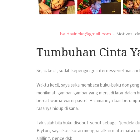
by
davincka@gmail.com
-
Motivasi da
Tumbuhan Cinta Ya
Sejak kecil, sudah kepengin go internesyenel macam K
Waktu kecil, saya suka membaca buku-buku dongeng ter
menikmati gambar-gambar yang menjadi latar dalam b
bercat warna-warni pastel. Halamannya luas berump
rasanya hidup di sana.
Tak salah bila buku disebut-sebut sebagai “jendela dun
Blyton, saya ikut-ikutan menghafalkan mata-mata u
shilling, pence dsb.