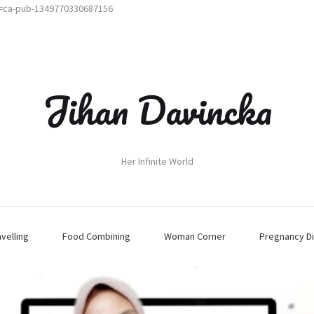
t=ca-pub-1349770330687156
Jihan Davincka
Her Infinite World
avelling
Food Combining
Woman Corner
Pregnancy Di