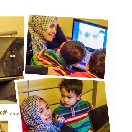
Se
fo