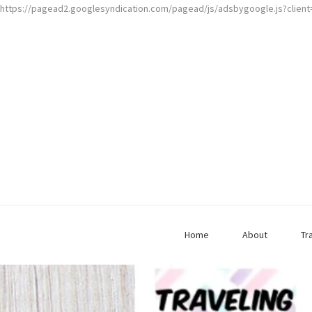
https://pagead2.googlesyndication.com/pagead/js/adsbygoogle.js?clien
Home
About
Tr