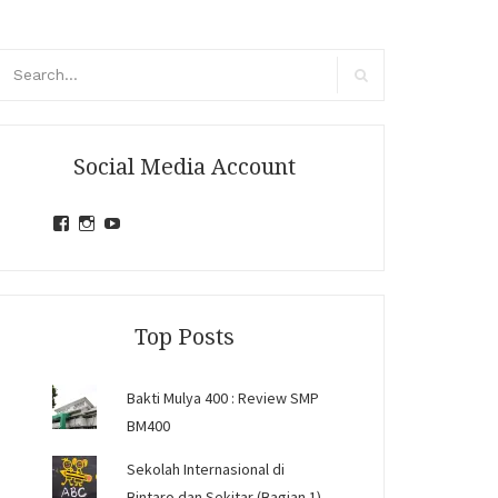
arch
r:
Search
Social Media Account
View
View
View
jihandavincka’s
jihandavincka’s
27juZfjRI4F1q6Z0yFco6g’s
profile
profile
profile
on
on
on
Facebook
Instagram
YouTube
Top Posts
Bakti Mulya 400 : Review SMP
BM400
Sekolah Internasional di
Bintaro dan Sekitar (Bagian 1)