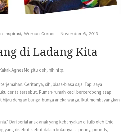
n Inspirasi
,
Woman Corner
-
November 6, 2013
ng di Ladang Kita
akak AgnesMo gitu deh, hihihi :p.
jemahan. Ceritanya, sih, biasa-biasa saja. Tapi saya
uku cerita tersebut. Rumah-rumah kecil bercerobong asap
ut hijau dengan bunga-bunga aneka warga. Ikut membayangkan
ia.” Dari serial anak-anak yang kebanyakan ditulis oleh Enid
ang yang disebut-sebut dalam bukunya … penny, pounds,