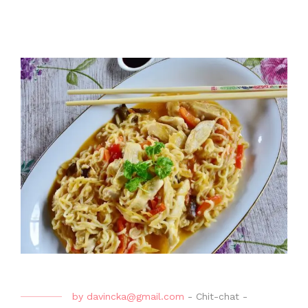
by
davincka@gmail.com
-
Chit-chat
-