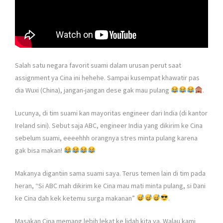
Salah satu negara favorit suami dalam urusan perut saat
assignment ya Cina ini hehehe. Sampai kusempat khawatir pas
dia Wuxi (China), jangan-jangan dese gak mau pulang
.
Lucunya, di tim suami kan mayoritas engineer dari India (di kantor
Ireland sini). Sebut saja ABC, engineer India yang dikirim ke Cina
sebelum suami, eeeehhh orangnya stres minta pulang karena
gak bisa makan!
Makanya digantiin sama suami saya. Terus temen lain di tim pada
heran, “Si ABC mah dikirim ke Cina mau mati minta pulang, si Dani
ke Cina dah kek ketemu surga makanan”
.
Masakan Cina memang lebih lekat ke lidah kita ya. Walau kami