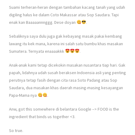
Suami terheran-heran dengan tambahan kacang tanah yang udah
digiling halus ke dalam Coto Makassar atau Sop Saudara. Tapi
enak kan Baaaaannnggg. Dese doyan
.
Sebaliknya saya dulu juga gak kebayang masak pakai kembang
lawang itu kek mana, karena ini salah satu bumbu khas masakan
Sumatera. Ternyata enaaaakkk
.
Anak-anak kami tetap dicekokin masakan nusantara tiap hari. Gak
papah, lidahnya udah susah beraksen Indoensia asli yang penting
perutnya tetap fasih dengan cita rasa Soto Padang atau Sop
Saudara, dua masakan khas daerah masing-masing kesayangan
Papa-Mama nya
.
Anw, got this somewhere di belantara Google –> FOOD is the
ingredient that binds us together <3.
So true.