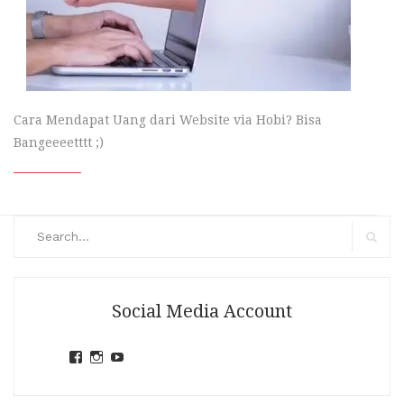
Cara Mendapat Uang dari Website via Hobi? Bisa
Bangeeeetttt ;)
Search
for:
Search
Social Media Account
View
View
View
jihandavincka’s
jihandavincka’s
27juZfjRI4F1q6Z0yFco6g’s
profile
profile
profile
on
on
on