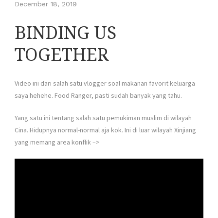
December 18, 2019
BINDING US
TOGETHER
Video ini dari salah satu vlogger soal makanan favorit keluarga
saya hehehe. Food Ranger, pasti sudah banyak yang tahu.
Yang satu ini tentang salah satu pemukiman muslim di wilayah
Cina. Hidupnya normal-normal aja kok. Ini di luar wilayah Xinjiang
yang memang area konflik –>