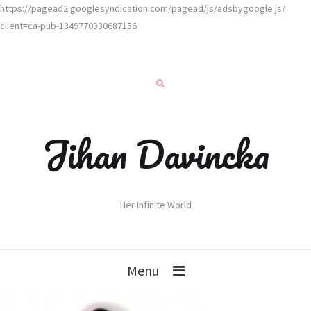
https://pagead2.googlesyndication.com/pagead/js/adsbygoogle.js?
client=ca-pub-1349770330687156
Jihan Davincka
Her Infinite World
Menu