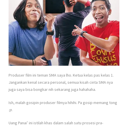
Produser film ini teman SMA saya lho. Ketua kelas pas kelas 1.
Jangankan kenal secara personal, semua kisah cinta SMA nya
juga saya bisa bongkar nih sekarang juga hahahaha.
Ish, malah gosipin produser filmya hihihi. Pa gosip memang tong
:p
.
Uang Panai’ ini istilah khas dalam salah satu prosesi pra-