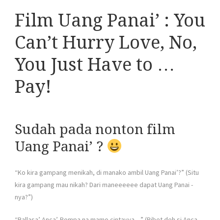
Film Uang Panai’ : You
Can’t Hurry Love, No,
You Just Have to …
Pay!
Sudah pada nonton film
Uang Panai’ ?
“Ko kira gampang menikah, di manako ambil Uang Panai’?” (Situ
kira gampang mau nikah? Dari maneeeeee dapat Uang Panai -
nya?”)
“Ballasa’ Anca’. Rompa na mamo cintayya…” (Ribet deh si Anca.