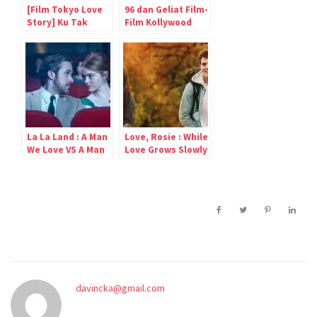
[Film Tokyo Love
96 dan Geliat Film-
Story] Ku Tak
Film Kollywood
Tahu Harus
Memulai Dari
Mana
La La Land : A Man
Love, Rosie : While
We Love VS A Man
Love Grows Slowly
We Need?
from The Seeds of
Friendship
davincka@gmail.com