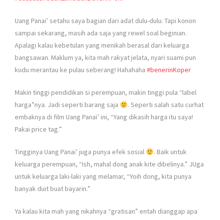
Uang Panai’ setahu saya bagian dari adat dulu-dulu. Tapi konon
sampai sekarang, masih ada saja yang rewel soal beginian.
Apalagi kalau kebetulan yang menikah berasal dari keluarga
bangsawan. Maklum ya, kita mah rakyat jelata, nyari suami pun
kudu merantau ke pulau seberang! Hahahaha
#
benerinKoper
Makin tinggi pendidikan si perempuan, makin tinggi pula “label
harga”nya. Jadi seperti barang saja
. Seperti salah satu curhat
embaknya di film Uang Panai’ ini, “Yang dikasih harga itu saya!
Pakai price tag.”
Tingginya Uang Panai’ juga punya efek sosial
. Baik untuk
keluarga perempuan, “Ish, mahal dong anak kite dibelinya.” JUga
untuk keluarga laki-laki yang melamar, “Yoih dong, kita punya
banyak duit buat bayarin.”
Ya kalau kita mah yang nikahnya “gratisan” entah dianggap apa