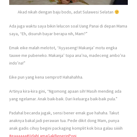
Akad nikah dengan baju bodo, adat Sulawesi Selatan
Ada juga waktu saya bikin lelucon soal Uang Panai di depan Mama
saya, “Eh, disuruh bayar berapa nih, Mam?”
Emak eike malah melotot, “Ayyaseng! Makanja’ motu engka
tauwe me pubeneko. Makanja’ topa ana’na, madeceng ambo’na
indo’na!”
Eike pun yang kena semprot! Hahahahha.
Artinya kira-kira gini, “Ngomong apaan sih! Masih mending ada
yang ngelamar. Anak baik-baik. Dari keluarga baik-baik pula.”
Padahal becanda jugak, sensi bener emak gue hahaha. Takut
anaknya bakal jadi perawan tua. Pede dikit dong Mam, punya
anak gadis cihuy begini packaging komplit kok bisa galau siiiiih
#
eaaaaaa
#
UdahLamaGakBenerinPoni