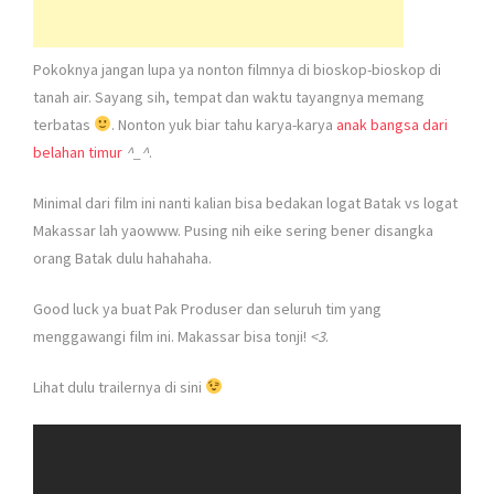
Pokoknya jangan lupa ya nonton filmnya di bioskop-bioskop di
tanah air. Sayang sih, tempat dan waktu tayangnya memang
terbatas
. Nonton yuk biar tahu karya-karya
anak bangsa dari
belahan timur
^_^
.
Minimal dari film ini nanti kalian bisa bedakan logat Batak vs logat
Makassar lah yaowww. Pusing nih eike sering bener disangka
orang Batak dulu hahahaha.
Good luck ya buat Pak Produser dan seluruh tim yang
menggawangi film ini. Makassar bisa tonji!
<3
.
Lihat dulu trailernya di sini