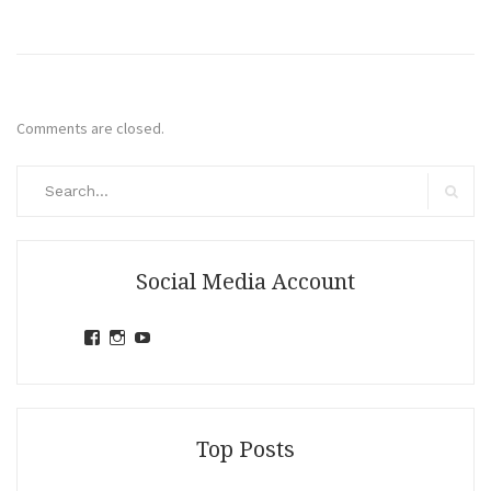
Comments are closed.
Search
for:
Search
Social Media Account
View
View
View
jihandavincka’s
jihandavincka’s
27juZfjRI4F1q6Z0yFco6g’s
profile
profile
profile
on
on
on
Facebook
Instagram
YouTube
Top Posts