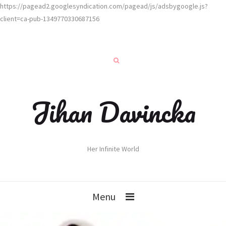
https://pagead2.googlesyndication.com/pagead/js/adsbygoogle.js?
client=ca-pub-1349770330687156
Jihan Davincka
Her Infinite World
Menu