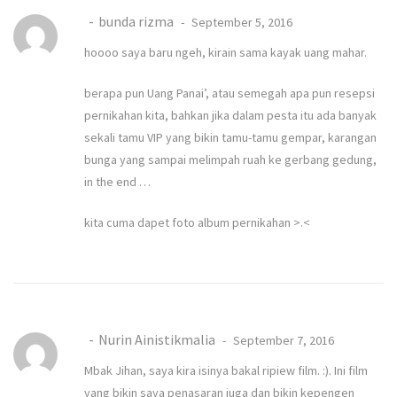
bunda rizma
September 5, 2016
hoooo saya baru ngeh, kirain sama kayak uang mahar.
berapa pun Uang Panai’, atau semegah apa pun resepsi
pernikahan kita, bahkan jika dalam pesta itu ada banyak
sekali tamu VIP yang bikin tamu-tamu gempar, karangan
bunga yang sampai melimpah ruah ke gerbang gedung,
in the end …
kita cuma dapet foto album pernikahan >.<
Nurin Ainistikmalia
September 7, 2016
Mbak Jihan, saya kira isinya bakal ripiew film. :). Ini film
yang bikin saya penasaran juga dan bikin kepengen