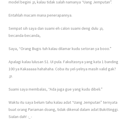
model begini
:p
, kalau tidak salah namanya “Uang Jemputan”.
Entahlah macam mana penerapannya.
Sempat sih saya dan suami eh calon suami deng dulu
:p
,
becanda-becanda,
Saya, “Orang Bugis tuh kalau dilamar kudu setoran ya booo.”
Apalagi kalau lulusan S1. UI pula. Fakultasnya yang kata 1 banding
100 ya Kakaaaaa hahahaha. Coba itu yel-yelnya masih valid gak?
:p
.
Suami saya membalas, “Ada juga gue yang kudu dibeli.”
Waktu itu saya belum tahu kalau adat “Uang Jemputan” ternyata
buat orang Pariaman doang, tidak dikenal dalam adat Bukittinggi.
Sialan dah!
-_-