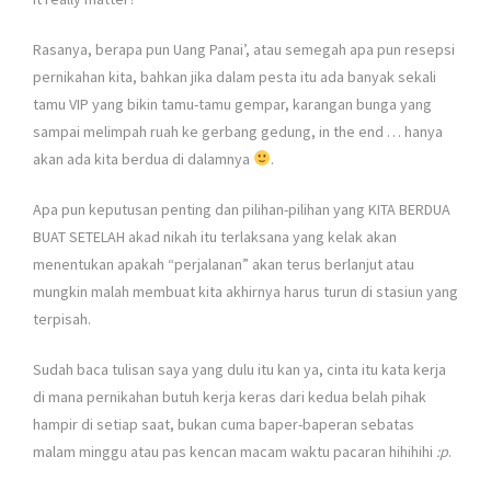
Rasanya, berapa pun Uang Panai’, atau semegah apa pun resepsi
pernikahan kita, bahkan jika dalam pesta itu ada banyak sekali
tamu VIP yang bikin tamu-tamu gempar, karangan bunga yang
sampai melimpah ruah ke gerbang gedung, in the end … hanya
akan ada kita berdua di dalamnya
.
Apa pun keputusan penting dan pilihan-pilihan yang KITA BERDUA
BUAT SETELAH akad nikah itu terlaksana yang kelak akan
menentukan apakah “perjalanan” akan terus berlanjut atau
mungkin malah membuat kita akhirnya harus turun di stasiun yang
terpisah.
Sudah baca tulisan saya yang dulu itu kan ya, cinta itu kata kerja
di mana pernikahan butuh kerja keras dari kedua belah pihak
hampir di setiap saat, bukan cuma baper-baperan sebatas
malam minggu atau pas kencan macam waktu pacaran hihihihi
:p
.