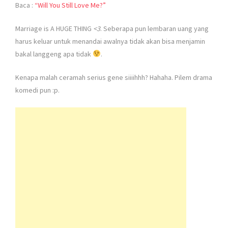
Baca :
“Will You Still Love Me?”
Marriage is A HUGE THING
<3
. Seberapa pun lembaran uang yang
harus keluar untuk menandai awalnya tidak akan bisa menjamin
bakal langgeng apa tidak
.
Kenapa malah ceramah serius gene siiiihhh? Hahaha. Pilem drama
komedi pun :p.