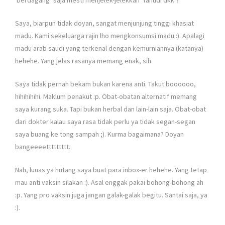
‘berdagang’ saja mesti menjelek-jelekkan ‘Yahudi dkk’?
Saya, biarpun tidak doyan, sangat menjunjung tinggi khasiat
madu. Kami sekeluarga rajin lho mengkonsumsi madu :). Apalagi
madu arab saudi yang terkenal dengan kemurniannya (katanya)
hehehe. Yang jelas rasanya memang enak, sih.
Saya tidak pernah bekam bukan karena anti. Takut boooooo,
hihihihihi. Maklum penakut :p. Obat-obatan alternatif memang
saya kurang suka. Tapi bukan herbal dan lain-lain saja. Obat-obat
dari dokter kalau saya rasa tidak perlu ya tidak segan-segan
saya buang ke tong sampah ;). Kurma bagaimana? Doyan
bangeeeettttttttt.
Nah, lunas ya hutang saya buat para inbox-er hehehe. Yang tetap
mau anti vaksin silakan :). Asal enggak pakai bohong-bohong ah
:p. Yang pro vaksin juga jangan galak-galak begitu. Santai saja, ya
:).