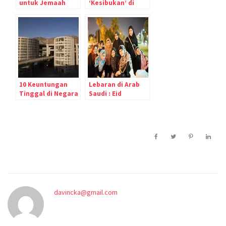
untuk Jemaah
‘Kesibukan’ di
Haji/Umrah Asal
Bulan-bulan Haji
Indonesia
10 Keuntungan
Lebaran di Arab
Tinggal di Negara
Saudi : Eid
Arab Saudi
Mubarak 1433 H
davincka@gmail.com