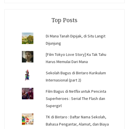
on
on
on
Facebook
Instagram
YouTube
Top Posts
Di Mana Tanah Dipijak, di Situ Langit
Dijunjung
[Film Tokyo Love Story] Ku Tak Tahu
Harus Memulai Dari Mana
Sekolah Bagus di Bintaro Kurikulum
Internasional (part 2)
Film Bagus di Netflix untuk Pencinta
Superheroes : Serial The Flash dan
Supergirl
TK di Bintaro : Daftar Nama Sekolah,
Bahasa Pengantar, Alamat, dan Biaya