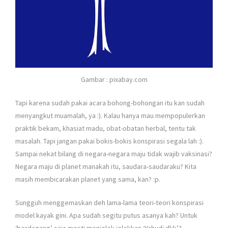
Gambar : pixabay.com
Tapi karena sudah pakai acara bohong-bohongan itu kan sudah
menyangkut muamalah, ya :). Kalau hanya mau mempopulerkan
praktik bekam, khasiat madu, obat-obatan herbal, tentu tak
masalah. Tapi jangan pakai bokis-bokis konspirasi segala lah :).
Sampai nekat bilang di negara-negara maju tidak wajib vaksinasi?
Negara maju di planet manakah itu, saudara-saudaraku? Kita
masih membicarakan planet yang sama, kan? :p.
Sungguh menggemaskan deh lama-lama teori-teori konspirasi
model kayak gini. Apa sudah segitu putus asanya kah? Untuk