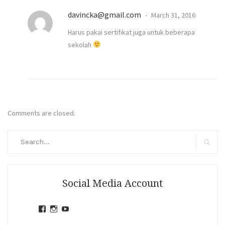
davincka@gmail.com
March 31, 2016
Harus pakai sertifikat juga untuk beberapa
sekolah
Comments are closed.
Search
for:
Search
Social Media Account
View
View
View
jihandavincka’s
jihandavincka’s
27juZfjRI4F1q6Z0yFco6g’s
profile
profile
profile