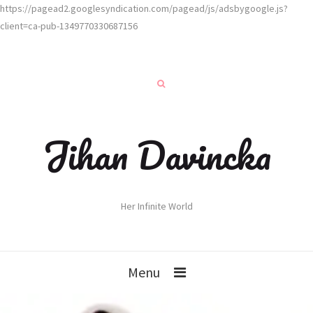
https://pagead2.googlesyndication.com/pagead/js/adsbygoogle.js?
client=ca-pub-1349770330687156
Jihan Davincka
Her Infinite World
Menu