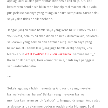
apalagi akal-akalan pemerintah Indonesia kali ah :p. Situ kok
kepinteran sendiri sih bikin teori konsipirasi macam ini? :D. Ada
pun pelaksanaannya yang mungkin belum sempurna. Surat palsu
saya yakin tidak sedikit hehehe.
Jangan-jangan cuma hamla saya yang kena KONSPIRASI YAHUDI
VAKSINASI, neh? :p. Silakan dicek en ricek di hamla lain, saudara-
saudaraku yang seiman dan setanah air :). Teman saya yang
hajian melalui hamla lain (yang juga hamla Arab) banyak, kok.
Mereka pun
WAJIB VAKSINASI kudu vaksin haji
semuaaaaa ^_^.
Kalau tidak percaya, beri komentar saja, nanti saya panggilin
satu-satu hehehehe.
***
Sekali lagi, saya tidak menentang Anda-anda yang meyakini
bahwa ‘vaksinasi haram’. Bahkan yang meyakini bahwa
membiarkan jarum suntik ‘yahudi’ itu hinggap di lengan Anda atau
anak-anak anda akan mencederai aqidah anda. Monggo. Soal