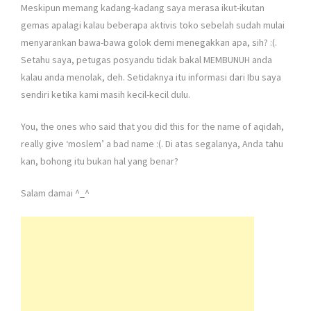
Meskipun memang kadang-kadang saya merasa ikut-ikutan
gemas apalagi kalau beberapa aktivis toko sebelah sudah mulai
menyarankan bawa-bawa golok demi menegakkan apa, sih? :(.
Setahu saya, petugas posyandu tidak bakal MEMBUNUH anda
kalau anda menolak, deh. Setidaknya itu informasi dari Ibu saya
sendiri ketika kami masih kecil-kecil dulu.
You, the ones who said that you did this for the name of aqidah,
really give ‘moslem’ a bad name :(. Di atas segalanya, Anda tahu
kan, bohong itu bukan hal yang benar?
Salam damai ^_^