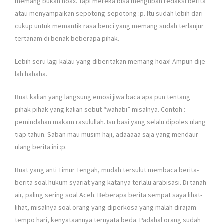
memang bukan hoax. Tapi mereka bisa mengubah redaksi berita
atau menyampaikan sepotong-sepotong :p. Itu sudah lebih dari
cukup untuk memantik rasa benci yang memang sudah terlanjur
tertanam di benak beberapa pihak.
Lebih seru lagi kalau yang diberitakan memang hoax! Ampun dije
lah hahaha.
Buat kalian yang langsung emosi jiwa baca apa pun tentang
pihak-pihak yang kalian sebut “wahabi” misalnya. Contoh :
pemindahan makam rasulullah. Isu basi yang selalu dipoles ulang
tiap tahun. Saban mau musim haji, adaaaaa saja yang mendaur
ulang berita ini :p.
Buat yang anti Timur Tengah, mudah tersulut membaca berita-
berita soal hukum syariat yang katanya terlalu arabisasi. Di tanah
air, paling sering soal Aceh. Beberapa berita sempat saya lihat-
lihat, misalnya soal orang yang diperkosa yang malah dirajam
tempo hari, kenyataannya ternyata beda. Padahal orang sudah