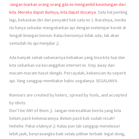
Jangan biarkan orang-orang gila ini mengambil keuntungan dari
kita. Mereka dapat duitnya, kita dapat dosanya.
Satu hal penting
lagi, bebaskan diri dari penyakit hati satu ini :). Ibaratnya, media
itu hanya sekadar mengobarkan api dengan melempar korek di
tengah linangan bensin. Kalau bensinnya tidak ada, tak akan
semudah itu api menjalar ;).
Ada banyak sekali sebenarnya kebaikan yang bisa kita tuai dan
kita sebarkan via kecanggihan internet ini. Stay away dari
macam-macam hasut dengki. Percayalah, kebencian itu seperti
api. Yang sanggup membakar habis segalanya. SEGALANYA.
Rumours are created by haters, spread by fools, and accepted
by idiots.
Don’t be ANY of them ;). Jangan meresahkan berita yang kita
belum pasti kebenarannya. Belum pasti kok sudah resah?
Hehehe. Pakai otaknya! ;). Kalau pun tak sanggup menelusuri
lebih jauh, berprasangka baik selalu pilihan terbaik. Ingat dong,