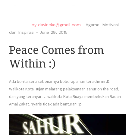
by
davincka@gmail.com
-
Agama
,
Motivasi
dan Inspirasi
-
June 29, 2015
Peace Comes from
Within :)
Ada berita seru sebenarnya beberapa hari terakhir ini :D.
Walikota Kota Hujan melarang pelaksanaan sahur on the road,
dan yang teranyar … walikota Kota Buaya membekukan Badan
Amal Zakat. Nyaris tidak ada benturan! :p.