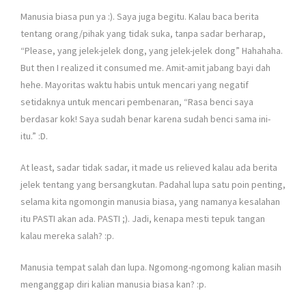
Manusia biasa pun ya :). Saya juga begitu. Kalau baca berita
tentang orang/pihak yang tidak suka, tanpa sadar berharap,
“Please, yang jelek-jelek dong, yang jelek-jelek dong” Hahahaha.
But then I realized it consumed me. Amit-amit jabang bayi dah
hehe. Mayoritas waktu habis untuk mencari yang negatif
setidaknya untuk mencari pembenaran, “Rasa benci saya
berdasar kok! Saya sudah benar karena sudah benci sama ini-
itu.” :D.
At least, sadar tidak sadar, it made us relieved kalau ada berita
jelek tentang yang bersangkutan. Padahal lupa satu poin penting,
selama kita ngomongin manusia biasa, yang namanya kesalahan
itu PASTI akan ada. PASTI ;). Jadi, kenapa mesti tepuk tangan
kalau mereka salah? :p.
Manusia tempat salah dan lupa. Ngomong-ngomong kalian masih
menganggap diri kalian manusia biasa kan? :p.