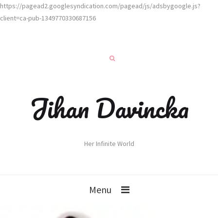
https://pagead2.googlesyndication.com/pagead/js/adsbygoogle.js?
client=ca-pub-1349770330687156
Jihan Davincka
Her Infinite World
Menu