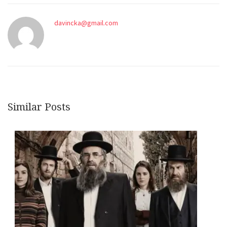
davincka@gmail.com
Similar Posts