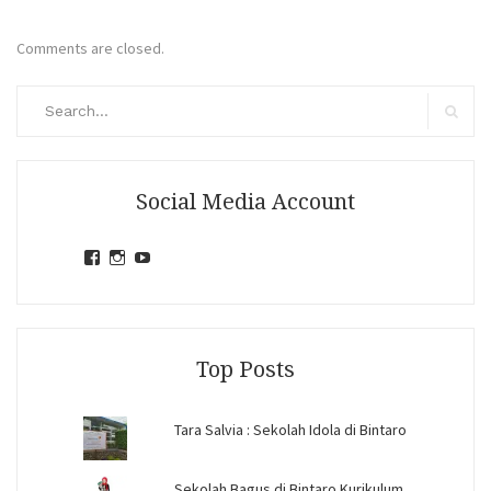
Comments are closed.
Search
for:
Search
Social Media Account
View
View
View
jihandavincka’s
jihandavincka’s
27juZfjRI4F1q6Z0yFco6g’s
profile
profile
profile
on
on
on
Facebook
Instagram
YouTube
Top Posts
Tara Salvia : Sekolah Idola di Bintaro
Sekolah Bagus di Bintaro Kurikulum