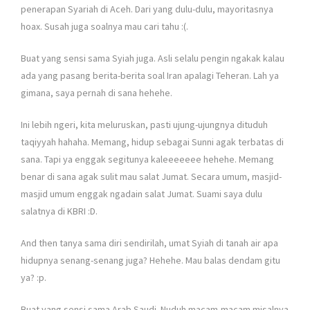
penerapan Syariah di Aceh. Dari yang dulu-dulu, mayoritasnya
hoax. Susah juga soalnya mau cari tahu :(.
Buat yang sensi sama Syiah juga. Asli selalu pengin ngakak kalau
ada yang pasang berita-berita soal Iran apalagi Teheran. Lah ya
gimana, saya pernah di sana hehehe.
Ini lebih ngeri, kita meluruskan, pasti ujung-ujungnya dituduh
taqiyyah hahaha. Memang, hidup sebagai Sunni agak terbatas di
sana. Tapi ya enggak segitunya kaleeeeeee hehehe. Memang
benar di sana agak sulit mau salat Jumat. Secara umum, masjid-
masjid umum enggak ngadain salat Jumat. Suami saya dulu
salatnya di KBRI :D.
And then tanya sama diri sendirilah, umat Syiah di tanah air apa
hidupnya senang-senang juga? Hehehe. Mau balas dendam gitu
ya? :p.
Buat yang sensi sama Arab Saudi. Nuduh macam-macam misalnya