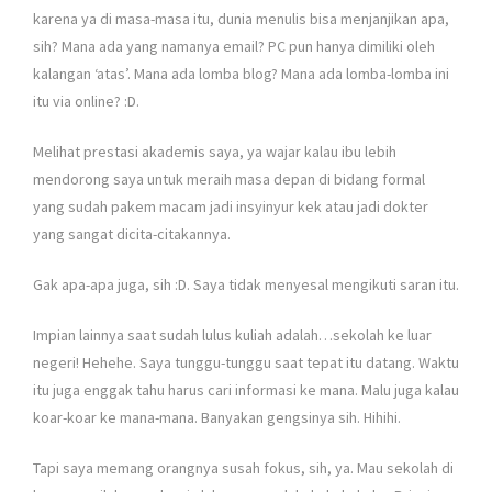
karena ya di masa-masa itu, dunia menulis bisa menjanjikan apa,
sih? Mana ada yang namanya email? PC pun hanya dimiliki oleh
kalangan ‘atas’. Mana ada lomba blog? Mana ada lomba-lomba ini
itu via online? :D.
Melihat prestasi akademis saya, ya wajar kalau ibu lebih
mendorong saya untuk meraih masa depan di bidang formal
yang sudah pakem macam jadi insyinyur kek atau jadi dokter
yang sangat dicita-citakannya.
Gak apa-apa juga, sih :D. Saya tidak menyesal mengikuti saran itu.
Impian lainnya saat sudah lulus kuliah adalah…sekolah ke luar
negeri! Hehehe. Saya tunggu-tunggu saat tepat itu datang. Waktu
itu juga enggak tahu harus cari informasi ke mana. Malu juga kalau
koar-koar ke mana-mana. Banyakan gengsinya sih. Hihihi.
Tapi saya memang orangnya susah fokus, sih, ya. Mau sekolah di