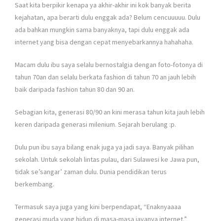
Saat kita berpikir kenapa ya akhir-akhir ini kok banyak berita
kejahatan, apa berarti dulu enggak ada? Belum cencuuuuu. Dulu
ada bahkan mungkin sama banyaknya, tapi dulu enggak ada
internet yang bisa dengan cepat menyebarkannya hahahaha.
Macam dulu ibu saya selalu bernostalgia dengan foto-fotonya di
tahun 70an dan selalu berkata fashion di tahun 70 an jauh lebih
baik daripada fashion tahun 80 dan 90 an.
Sebagian kita, generasi 80/90 an kini merasa tahun kita jauh lebih
keren daripada generasi milenium. Sejarah berulang :p.
Dulu pun ibu saya bilang enak juga ya jadi saya. Banyak pilihan
sekolah. Untuk sekolah lintas pulau, dari Sulawesi ke Jawa pun,
tidak se’sangar’ zaman dulu. Dunia pendidikan terus
berkembang.
Termasuk saya juga yang kini berpendapat, “Enaknyaaaa
generasi muda yang hidup di masa-masa jayanya internet.”