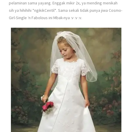
pelaminan sama yayang. Enggak mikir 2x, ya mending menikah
sih ya hihihihi *ngikikCentil*. Sama sekali tidak punya jiwa Cosmo-
Girl-Single ‘n Fabolous ini Mbak-nya :v :v :v.