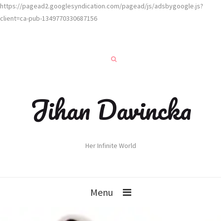
https://pagead2.googlesyndication.com/pagead/js/adsbygoogle.js?
client=ca-pub-1349770330687156
Jihan Davincka
Her Infinite World
Menu