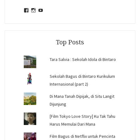
View
View
View
jihandavincka’s
jihandavincka’s
27juZfjRI4F1q6Z0yFco6g’s
profile
profile
profile
on
on
on
Facebook
Instagram
YouTube
Top Posts
Tara Salvia : Sekolah Idola di Bintaro
Sekolah Bagus di Bintaro Kurikulum
Internasional (part 2)
Di Mana Tanah Dipijak, di Situ Langit
Dijunjung
[Film Tokyo Love Story] Ku Tak Tahu
Harus Memulai Dari Mana
Film Bagus di Netflix untuk Pencinta