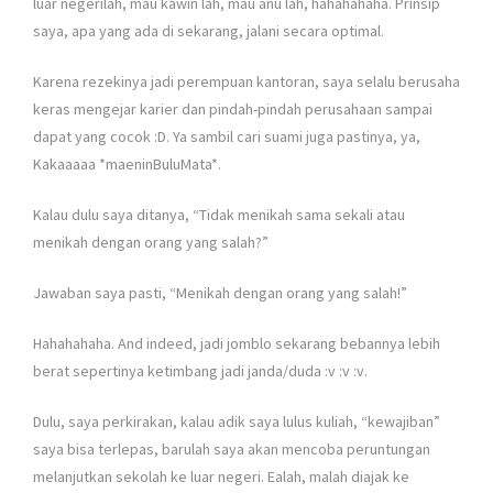
luar negerilah, mau kawin lah, mau anu lah, hahahahaha. Prinsip
saya, apa yang ada di sekarang, jalani secara optimal.
Karena rezekinya jadi perempuan kantoran, saya selalu berusaha
keras mengejar karier dan pindah-pindah perusahaan sampai
dapat yang cocok :D. Ya sambil cari suami juga pastinya, ya,
Kakaaaaa *maeninBuluMata*.
Kalau dulu saya ditanya, “Tidak menikah sama sekali atau
menikah dengan orang yang salah?”
Jawaban saya pasti, “Menikah dengan orang yang salah!”
Hahahahaha. And indeed, jadi jomblo sekarang bebannya lebih
berat sepertinya ketimbang jadi janda/duda :v :v :v.
Dulu, saya perkirakan, kalau adik saya lulus kuliah, “kewajiban”
saya bisa terlepas, barulah saya akan mencoba peruntungan
melanjutkan sekolah ke luar negeri. Ealah, malah diajak ke