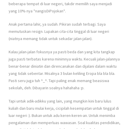
beberapa tempat di luar negeri, takdir memilih saya menjadi
yang 10% nya *nangisDiPojokan*.
Anak pertama lahir, ya sudah. Pikiran sudah terbagi. Saya
memutuskan resign. Lupakan cita-cita tinggal di luar negeri
(niatnya memang tidak untuk sekadar jalan-jalan).
Kalau jalan-jalan fokusnya ya pasti beda dan yang kita tangkap
juga pasti terbatas karena minimnya waktu. Kecuali jalan-jalannya
benar-benar diniatin dan direncanakan dan dijalani dalam waktu
yang tidak sebentar. Misalnya 3 bulan keliling Eropa bla bla bla.
Pasti seru juga tuh ^_^. Tapi paling enak memang beasiswa
sekolah, deh. Dibayarin soalnya hahahaha :p.
Tapi untuk adik-adikku yang lain, yang mungkin kini baru lulus
kuliah dan baru mulai kerja, cicipilah kesempatan untuk tinggal di
luar negeri :). Bukan untuk adu keren-keren-an. Untuk menimba
pengalaman dan memperluas wawasan. Soal kualitas pendidikan,