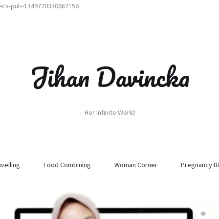
t=ca-pub-1349770330687156
Jihan Davincka
Her Infinite World
avelling
Food Combining
Woman Corner
Pregnancy Di