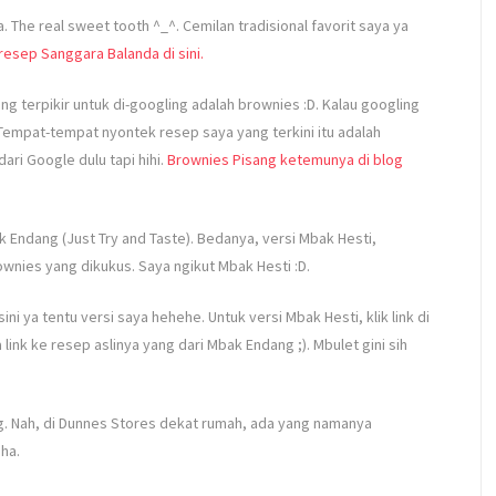
The real sweet tooth ^_^. Cemilan tradisional favorit saya ya
resep Sanggara Balanda di sini.
 terpikir untuk di-googling adalah brownies :D. Kalau googling
 Tempat-tempat nyontek resep saya yang terkini itu adalah
ari Google dulu tapi hihi.
Brownies Pisang ketemunya di blog
 Endang (Just Try and Taste). Bedanya, versi Mbak Hesti,
nies yang dikukus. Saya ngikut Mbak Hesti :D.
ini ya tentu versi saya hehehe. Untuk versi Mbak Hesti, klik link di
 link ke resep aslinya yang dari Mbak Endang ;). Mbulet gini sih
g. Nah, di Dunnes Stores dekat rumah, ada yang namanya
ha.