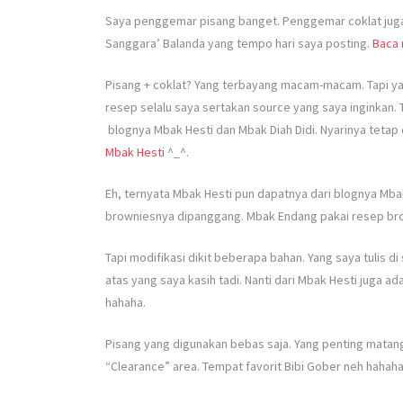
Saya penggemar pisang banget. Penggemar coklat juga. 
Sanggara’ Balanda yang tempo hari saya posting.
Baca 
Pisang + coklat? Yang terbayang macam-macam. Tapi yang
resep selalu saya sertakan source yang saya inginkan.
blognya Mbak Hesti dan Mbak Diah Didi. Nyarinya tetap d
Mbak Hesti
^_^.
Eh, ternyata Mbak Hesti pun dapatnya dari blognya Mbak
browniesnya dipanggang. Mbak Endang pakai resep brow
Tapi modifikasi dikit beberapa bahan. Yang saya tulis di s
atas yang saya kasih tadi. Nanti dari Mbak Hesti juga ada
hahaha.
Pisang yang digunakan bebas saja. Yang penting matan
“Clearance” area. Tempat favorit Bibi Gober neh hahaha