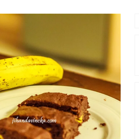
Se
fo