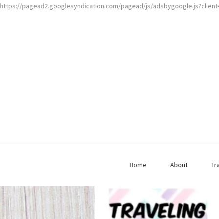
https://pagead2.googlesyndication.com/pagead/js/adsbygoogle.js?clien
Home
About
Tr