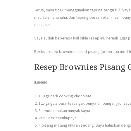
Terus, saya tidak menggunakan tepung terigu full. Say
mau abis hahahaha. Dan tepung beras ketan masih bany
enak, sih.
Saya sudah beberapa kali bikin resep ini. Pernah juga paka
Berikut resep brownies coklat pisang (beberapa modifik
Resep Brownies Pisang 
BAHAN
150 gr dark cooking chocolate
125 gr gula pasir (saya gak punya timbangan jadi say
3 sendok makan minyak sayur
Vanili cair secukupnya
4 pisang matang ukuran sedang. Saya haluskan deng