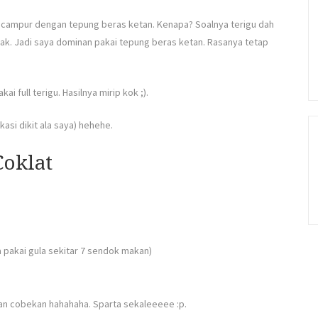
a campur dengan tepung beras ketan. Kenapa? Soalnya terigu dah
ak. Jadi saya dominan pakai tepung beras ketan. Rasanya tetap
i full terigu. Hasilnya mirip kok ;).
asi dikit ala saya) hehehe.
Coklat
a pakai gula sekitar 7 sendok makan)
an cobekan hahahaha. Sparta sekaleeeee :p.