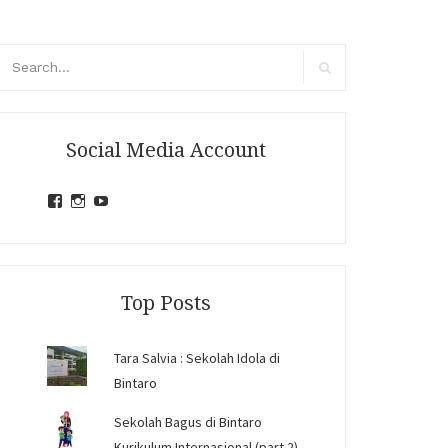
arch
r:
Search
Social Media Account
View
View
View
jihandavincka’s
jihandavincka’s
27juZfjRI4F1q6Z0yFco6g’s
profile
profile
profile
on
on
on
Facebook
Instagram
YouTube
Top Posts
Tara Salvia : Sekolah Idola di
Bintaro
Sekolah Bagus di Bintaro
Kurikulum Internasional (part 2)