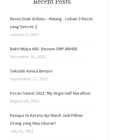
Recent Posts
Resto Enak di Batu – Malang : Cobain 3 Resto
yang Seru Ini ;)
January 2, 2023
Bakti Mulya 400 : Review SMP BM400
December 31, 2022
Sekolah Annisa Bintaro
September 22, 2022
Pocari Sweat 2022 : My Virgin Half Marathon
August 16, 2022
Kenapa Ya Kereta Api Masih Jadi Pilihan
Orang yang Mau Liburan?
July 15, 2022