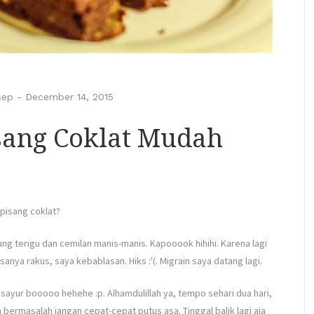
sep
-
December 14, 2015
sang Coklat Mudah
 pisang coklat?
ng terigu dan cemilan manis-manis. Kapooook hihihi. Karena lagi
ya rakus, saya kebablasan. Hiks :'(. Migrain saya datang lagi.
 sayur booooo hehehe :p. Alhamdulillah ya, tempo sehari dua hari,
n bermasalah jangan cepat-cepat putus asa. Tinggal balik lagi aja