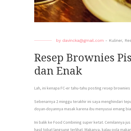
by
davincka@gmail.com
-
Kuliner
,
Re
Resep Brownies Pi
dan Enak
Lah, ini kenapa FC-er tahu-tahu posting resep brownies
Sebenarnya 2 minggu terakhir ini saya menghindari tepu
doyan-doyannya masak karena ibu menyusui emang biasan
Ini balik ke Food Combining super ketat. Cemilannya jus
hasil tobat langsung terlihat. Makanya, kalau pola maka