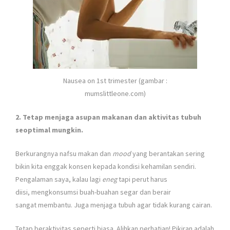
Nausea on 1st trimester (gambar :
mumslittleone.com)
2. Tetap menjaga asupan makanan dan aktivitas tubuh
seoptimal mungkin.
Berkurangnya nafsu makan dan
mood
yang berantakan sering
bikin kita enggak konsen kepada kondisi kehamilan sendiri.
Pengalaman saya, kalau lagi
eneg
tapi perut harus
diisi,
mengkonsumsi buah-buahan segar dan berair
sangat membantu. Juga menjaga tubuh agar tidak kurang cairan.
Tetap beraktivitas seperti biasa. Alihkan perhatian! Pikiran adalah