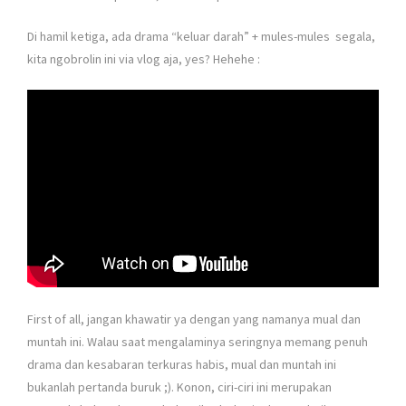
Di hamil ketiga, ada drama “keluar darah” + mules-mules segala,
kita ngobrolin ini via vlog aja, yes? Hehehe :
First of all, jangan khawatir ya dengan yang namanya mual dan
muntah ini. Walau saat mengalaminya seringnya memang penuh
drama dan kesabaran terkuras habis, mual dan muntah ini
bukanlah pertanda buruk ;). Konon, ciri-ciri ini merupakan