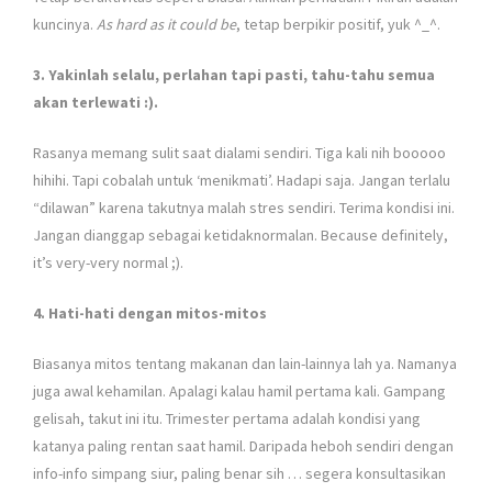
kuncinya.
As hard as it could be
, tetap berpikir positif, yuk ^_^.
3. Yakinlah selalu, perlahan tapi pasti, tahu-tahu semua
akan terlewati :).
Rasanya memang sulit saat dialami sendiri. Tiga kali nih booooo
hihihi. Tapi cobalah untuk ‘menikmati’. Hadapi saja. Jangan terlalu
“dilawan” karena takutnya malah stres sendiri. Terima kondisi ini.
Jangan dianggap sebagai ketidaknormalan. Because definitely,
it’s very-very normal ;).
4. Hati-hati dengan mitos-mitos
Biasanya mitos tentang makanan dan lain-lainnya lah ya. Namanya
juga awal kehamilan. Apalagi kalau hamil pertama kali. Gampang
gelisah, takut ini itu. Trimester pertama adalah kondisi yang
katanya paling rentan saat hamil. Daripada heboh sendiri dengan
info-info simpang siur, paling benar sih … segera konsultasikan