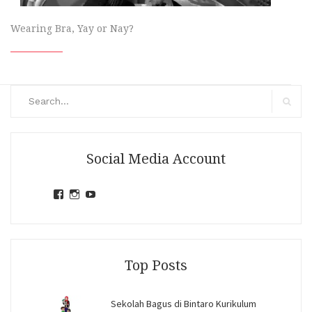
Wearing Bra, Yay or Nay?
Search
for:
Search
Social Media Account
View
View
View
jihandavincka’s
jihandavincka’s
27juZfjRI4F1q6Z0yFco6g’s
profile
profile
profile
on
on
on
Facebook
Instagram
YouTube
Top Posts
Sekolah Bagus di Bintaro Kurikulum