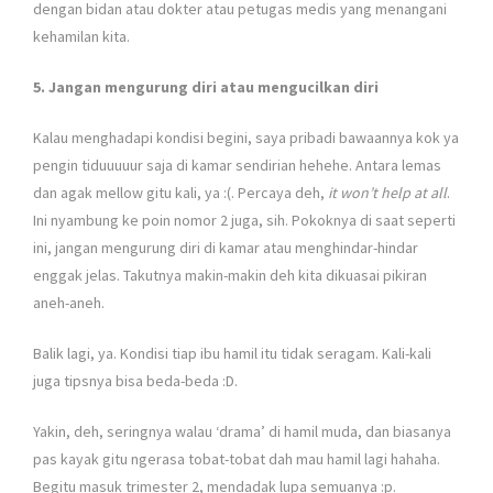
dengan bidan atau dokter atau petugas medis yang menangani
kehamilan kita.
5. Jangan mengurung diri atau mengucilkan diri
Kalau menghadapi kondisi begini, saya pribadi bawaannya kok ya
pengin tiduuuuur saja di kamar sendirian hehehe. Antara lemas
dan agak mellow gitu kali, ya :(. Percaya deh,
it won’t help at all
.
Ini nyambung ke poin nomor 2 juga, sih. Pokoknya di saat seperti
ini, jangan mengurung diri di kamar atau menghindar-hindar
enggak jelas. Takutnya makin-makin deh kita dikuasai pikiran
aneh-aneh.
Balik lagi, ya. Kondisi tiap ibu hamil itu tidak seragam. Kali-kali
juga tipsnya bisa beda-beda :D.
Yakin, deh, seringnya walau ‘drama’ di hamil muda, dan biasanya
pas kayak gitu ngerasa tobat-tobat dah mau hamil lagi hahaha.
Begitu masuk trimester 2, mendadak lupa semuanya :p.