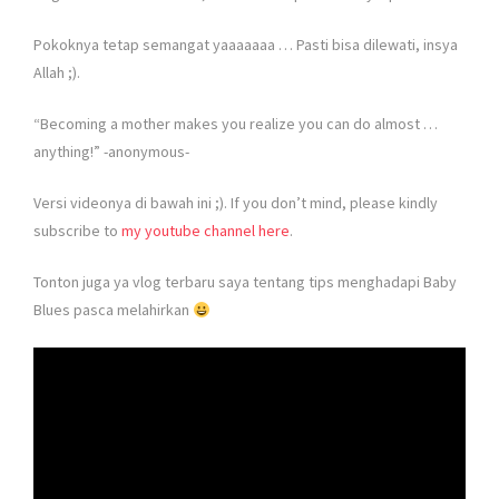
Pokoknya tetap semangat yaaaaaaa … Pasti bisa dilewati, insya
Allah ;).
“Becoming a mother makes you realize you can do almost …
anything!” -anonymous-
Versi videonya di bawah ini ;). If you don’t mind, please kindly
subscribe to
my youtube channel here
.
Tonton juga ya vlog terbaru saya tentang tips menghadapi Baby
Blues pasca melahirkan