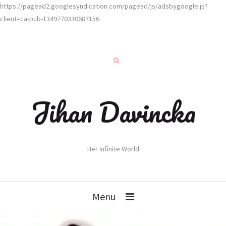
https://pagead2.googlesyndication.com/pagead/js/adsbygoogle.js?
client=ca-pub-1349770330687156
Jihan Davincka
Her Infinite World
Menu