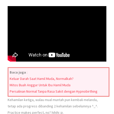
Baca juga
:
Keluar Darah Saat Hamil Muda, Normalkah?
Mitos Buah Anggur Untuk Ibu Hamil Muda
Persalinan Normal Tanpa Rasa Sakit dengan Hypnobirthing
Kehamilan ketiga, walau mual muntah pun kembali melanda,
tetap ada progress dibanding 2 kehamilan sebelumnya ^_^.
Practice makes perfect, no? hihihi :p.