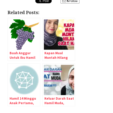
Follow
Related Posts:
Buah Anggur
Kapan Mual
Untuk Ibu Hamil
Muntah Hilang
Saat Hamil Muda,
Saat Hamil
Amankah?
Hamil 14 Minggu
Keluar Darah Saat
Anak Pertama,
Hamil Muda,
Kog Malah Kurus? :
Normalkah?
(