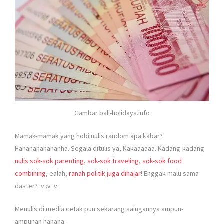
Gambar bali-holidays.info
Mamak-mamak yang hobi nulis random apa kabar?
Hahahahahahahha. Segala ditulis ya, Kakaaaaaa. Kadang-kadang
nulis sok-sok parenting
,
sok-sok traveling
,
sok-sok food
combining
, ealah,
ranah politik juga dihajar
! Enggak malu sama
daster? :v :v :v.
Menulis di media cetak pun sekarang saingannya ampun-
ampunan hahaha.