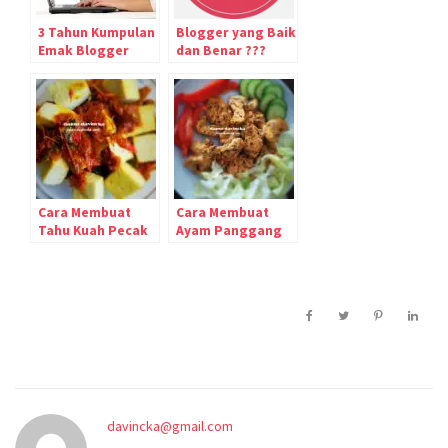
3 Tahun Kumpulan
Blogger yang Baik
Emak Blogger
dan Benar ???
#K3BSauyunan
Cara Membuat
Cara Membuat
Tahu Kuah Pecak
Ayam Panggang
yang Pedas dan
Paprika Mint
Enak
davincka@gmail.com