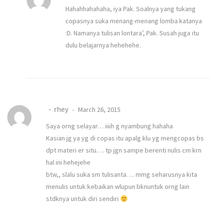
Hahahhahahaha, iya Pak. Soalnya yang tukang
copasnya suka menang-menang lomba katanya
:D. Namanya tulisan lontara’, Pak. Susah juga itu
dulu belajarnya hehehehe.
rhey
March 26, 2015
Saya orng selayar… iiiih g nyambung hahaha
Kasian jg ya yg di copas itu apalg klu yg mengcopas bs
dpt materi er situ…. tp jgn sampe berenti nulis cm krn
hal ini hehejehe
btw,, slalu suka sm tulisanta…. mmg seharusnya kita
menulis untuk kebaikan wlupun bknuntuk orng lain
stdknya untuk diri sendiri