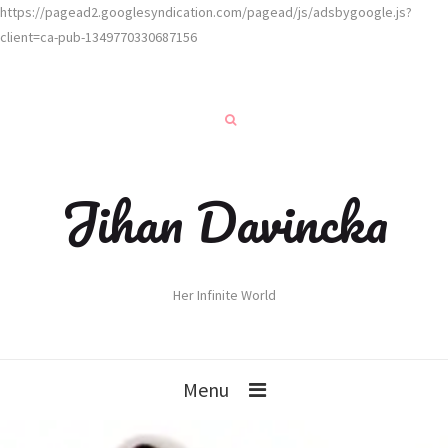
https://pagead2.googlesyndication.com/pagead/js/adsbygoogle.js?
client=ca-pub-1349770330687156
Jihan Davincka
Her Infinite World
Menu