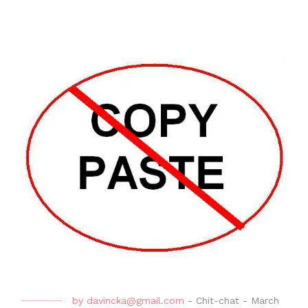
by
davincka@gmail.com
-
Chit-chat
-
March