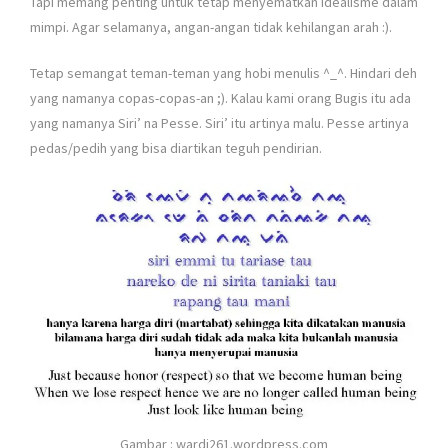
Tapi memang penting untuk tetap menyematkan idealisme dalam
mimpi. Agar selamanya, angan-angan tidak kehilangan arah :).
Tetap semangat teman-teman yang hobi menulis ^_^. Hindari deh
yang namanya copas-copas-an ;). Kalau kami orang Bugis itu ada
yang namanya Siri’ na Pesse. Siri’ itu artinya malu. Pesse artinya
pedas/pedih yang bisa diartikan teguh pendirian.
Gambar : wardi261.wordpress.com