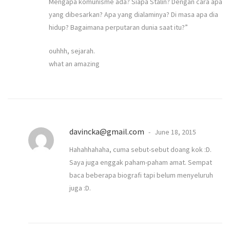
Mengapa komunisme ada? Siapa Stalin? Dengan cara apa
yang dibesarkan? Apa yang dialaminya? Di masa apa dia
hidup? Bagaimana perputaran dunia saat itu?”
ouhhh, sejarah.
what an amazing
davincka@gmail.com
June 18, 2015
Hahahhahaha, cuma sebut-sebut doang kok :D.
Saya juga enggak paham-paham amat. Sempat
baca beberapa biografi tapi belum menyeluruh
juga :D.