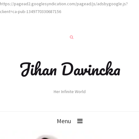
https://pagead2.googlesyndication.com/pagead/js/adsbygoogle.js?
client=ca-pub-1349770330687156
Jihan Davincka
Her Infinite World
Menu