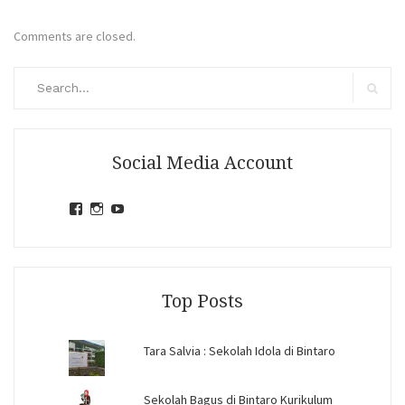
Comments are closed.
Search
for:
Search
Social Media Account
View
View
View
jihandavincka’s
jihandavincka’s
27juZfjRI4F1q6Z0yFco6g’s
profile
profile
profile
on
on
on
Facebook
Instagram
YouTube
Top Posts
Tara Salvia : Sekolah Idola di Bintaro
Sekolah Bagus di Bintaro Kurikulum