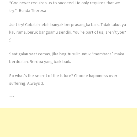
“God never requires us to succeed. He only requires that we
try.” -Bunda Theresa-
Just try! Cobalah lebih banyak berprasangka baik. Tidak takut ya
kau ramal buruk bangsamu sendiri. You’re part of us, aren’t you?
;).
Saat galau saat cemas, jika begitu sulit untuk “membaca” maka
berdoalah. Berdoa yang baik-baik.
So what’s the secret of the future? Choose happiness over
suffering. Always :).
***