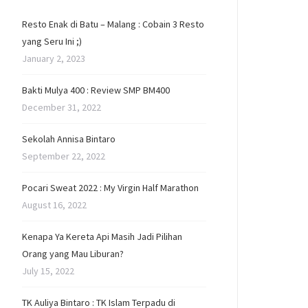
Resto Enak di Batu – Malang : Cobain 3 Resto
yang Seru Ini ;)
January 2, 2023
Bakti Mulya 400 : Review SMP BM400
December 31, 2022
Sekolah Annisa Bintaro
September 22, 2022
Pocari Sweat 2022 : My Virgin Half Marathon
August 16, 2022
Kenapa Ya Kereta Api Masih Jadi Pilihan
Orang yang Mau Liburan?
July 15, 2022
TK Auliya Bintaro : TK Islam Terpadu di