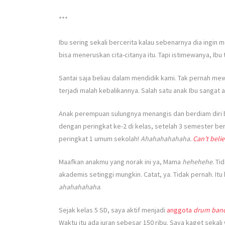
***
Ibu sering sekali bercerita kalau sebenarnya dia ingin
bisa meneruskan cita-citanya itu. Tapi istimewanya, Ibu
Santai saja beliau dalam mendidik kami. Tak pernah mewaji
terjadi malah kebalikannya. Salah satu anak Ibu sangat a
Anak perempuan sulungnya menangis dan berdiam diri b
dengan peringkat ke-2 di kelas, setelah 3 semester ber
peringkat 1 umum sekolah!
Ahahahahahaha.
Can’t beli
Maafkan anakmu yang norak ini ya, Mama
hehehehe
. Ti
akademis setinggi mungkin. Catat, ya. Tidak pernah. Itu
ahahahahaha
.
Sejak kelas 5 SD, saya aktif menjadi
anggota
drum ban
Waktu itu ada iuran sebesar 150 ribu. Saya kaget seka