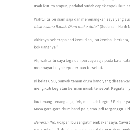
usah ikut. Ya ampun, padahal sudah capek-capek ikut lat
Waktu itu Ibu diam saja dan menenangkan saya yang su
bicara sama Bapak. Diam mako dulu
.” (Sudahlah. Nanti
Akhirnya beberapa hari kemudian, Ibu kembali berkata, “
kok uangnya.”
Ah, waktu itu saya lega dan percaya saja pada kata-kat
membayar biaya kepesertaan tersebut.
Di kelas 6 SD, banyak teman drum band yang diresahka
mengikuti kegiatan bermain musik tersebut. Kegiatann
Ibu tenang-tenang saja, “Ah, masa sih begitu? Belajar ya 
Masa gara-gara drum band pelajaran jadi terganggu. Tida
Beneran lho
, ucapan Ibu sangat membakar saya. Cawu 1 
para pelatih . Setelah sekian lama selalu puas di peringk