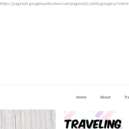
https://pagead2.googlesyndication.com/pagead/js/adsbygoogle.js?clien
Home
About
Tr