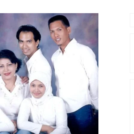
Se
fo