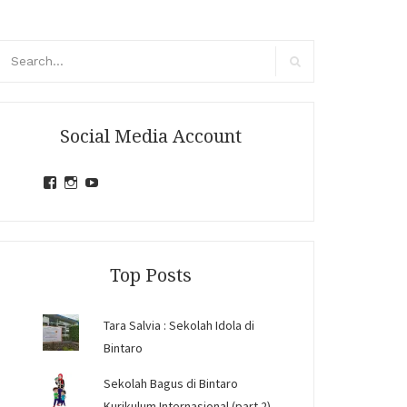
arch
r:
Search
Social Media Account
View
View
View
jihandavincka’s
jihandavincka’s
27juZfjRI4F1q6Z0yFco6g’s
profile
profile
profile
on
on
on
Facebook
Instagram
YouTube
Top Posts
Tara Salvia : Sekolah Idola di
Bintaro
Sekolah Bagus di Bintaro
Kurikulum Internasional (part 2)