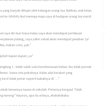
a yang banyak dihujat oleh kalangan orang tua. Bahkan, wali kelas
nd ini
hihihihi,
ikut memuja-muja saya di hadapan orang tua murid
ercaya diri luar biasa kalau saya akan mendapat perlakuan
erjalanan pulang, saya yakin sekali akan mendapat jawaban ‘ya’
“Ma, makan coto, yuk.”
tipilah kapan-kapan, ya
.”
ngking 1 . Inilah salah satu keistimewaan beliau. Ibu tidak pernah
emis. Sama rata pokoknya. Kalau ada kerabat yang
kecil tidak pintar seperti kakaknya di’ …”
 sekali temannya tauwa di sekolah. Pintarnya bergaul. Tidak
eng-kereng
.” Hayooo, apa itu artinya, ahahahahaha.