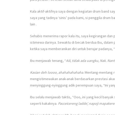
Kala aktif-aktifnya saya dengan kegiatan drum band say
saya yang tadinya ‘sinis’ pada kami, si penggila drum ba
lain .
Sehabis menerima rapor kala itu, saya kegirangan dan p
istimewa darinya. Sewaktu di becak berdua Ibu, dalam p
ketika saya memberanikan diri untuk berujar padanya, 
Ibu menjawab tenang, “
Aiii, tidak ada uangku, Nak. Nan
Kasian deh loooo, ahahahahahaha
. Mentang-mentang re
mengistimewakan anak-anak berdasarkan prestasi akad
menyinggung-nyinggung adik perempuan saya, “Ini yang 
Ibu selalu menjawab taktis, “Ooo, ini yang kecil banyak
seperti kakaknya.
Pacceicereng ladde’, napoji mapaker