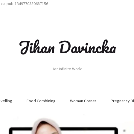
t=ca-pub-1349770330687156
Jihan Davincka
Her Infinite World
avelling
Food Combining
Woman Corner
Pregnancy Di