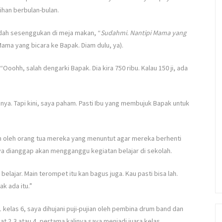
ihan berbulan-bulan.
dah sesenggukan di meja makan, “
Sudahmi. Nantipi Mama yang
 Mama yang bicara ke Bapak. Diam dulu, ya).
Ooohh, salah dengarki Bapak. Dia kira 750 ribu. Kalau 150 ji, ada
anya. Tapi kini, saya paham. Pasti Ibu yang membujuk Bapak untuk
n oleh orang tua mereka yang menuntut agar mereka berhenti
ya dianggap akan mengganggu kegiatan belajar di sekolah.
belajar. Main terompet itu kan bagus juga. Kau pasti bisa lah.
k ada itu.”
kelas 6, saya dihujani puji-pujian oleh pembina drum band dan
at 2,3 atau 4, pertama kalinya saya menjadi juara kelas .