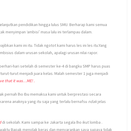
 melanjutkan pendidikan hingga lulus SMU. Berharap kami semua
 tak menyimpan ‘ambisi’ masa lalu ini terlampau dalam.
bkan kami ini itu. Tidak ngotot kami harus les ini les itu.Yang
mbisius dalam urusan sekolah, apalagi urusan nilai rapor.
erhari-hari setelah di semester ke-4 di bangku SMP harus puas
turut-turut menjadi juara kelas. Malah semester 1 juga menjadi
eve that it was…ME! .
dak pernah lho Ibu memaksa kami untuk berprestasi secara
 karena anaknya yang itu saja yang terlalu bernafsu
ndak
jelas
d
di sekolah. Kami sampai ke Jakarta segala lho ikut lomba .
li waktu Bapak menolak keras dan menyarankan saya supaya tidak