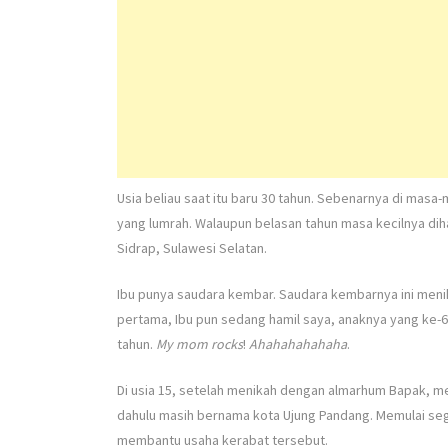
Usia beliau saat itu baru 30 tahun. Sebenarnya di masa-m
yang lumrah. Walaupun belasan tahun masa kecilnya dih
Sidrap, Sulawesi Selatan.
Ibu punya saudara kembar. Saudara kembarnya ini menika
pertama, Ibu pun sedang hamil saya, anaknya yang ke-6
tahun.
My mom rocks
!
Ahahahahahaha
.
Di usia 15, setelah menikah dengan almarhum Bapak, m
dahulu masih bernama kota Ujung Pandang. Memulai seg
membantu usaha kerabat tersebut.