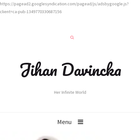
https://pagead2.googlesyndication.com/pagead/js/adsbygoogle.js?
client=ca-pub-1349770330687156
Jihan Davincka
Her Infinite World
Menu