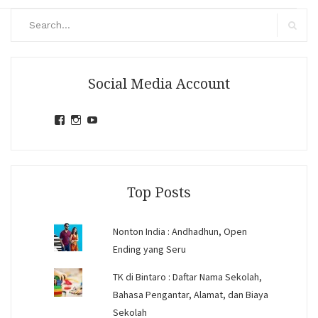
Search
for:
Search
Social Media Account
View
View
View
jihandavincka’s
jihandavincka’s
27juZfjRI4F1q6Z0yFco6g’s
profile
profile
profile
on
on
on
Facebook
Instagram
YouTube
Top Posts
Nonton India : Andhadhun, Open
Ending yang Seru
TK di Bintaro : Daftar Nama Sekolah,
Bahasa Pengantar, Alamat, dan Biaya
Sekolah