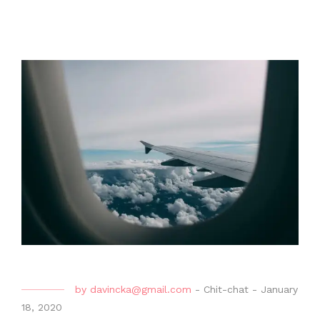
by
davincka@gmail.com
-
Chit-chat
-
January
18, 2020