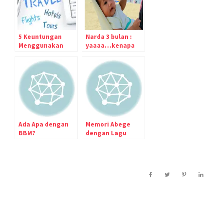
5 Keuntungan
Narda 3 bulan :
Menggunakan
yaaaa…kenapa
Online Booking
berat badannya
jadi seret :(
Ada Apa dengan
Memori Abege
BBM?
dengan Lagu
Dewa 19 Pupus