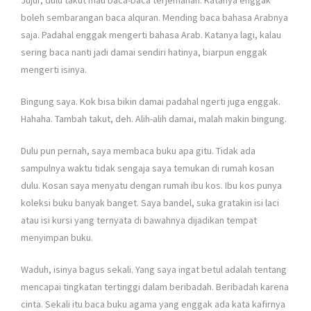
Jujur, dulu takut mau baca-baca terjemahan. Katanya enggak
boleh sembarangan baca alquran. Mending baca bahasa Arabnya
saja. Padahal enggak mengerti bahasa Arab. Katanya lagi, kalau
sering baca nanti jadi damai sendiri hatinya, biarpun enggak
mengerti isinya.
Bingung saya. Kok bisa bikin damai padahal ngerti juga enggak.
Hahaha. Tambah takut, deh. Alih-alih damai, malah makin bingung.
Dulu pun pernah, saya membaca buku apa gitu. Tidak ada
sampulnya waktu tidak sengaja saya temukan di rumah kosan
dulu. Kosan saya menyatu dengan rumah ibu kos. Ibu kos punya
koleksi buku banyak banget. Saya bandel, suka gratakin isi laci
atau isi kursi yang ternyata di bawahnya dijadikan tempat
menyimpan buku.
Waduh, isinya bagus sekali. Yang saya ingat betul adalah tentang
mencapai tingkatan tertinggi dalam beribadah. Beribadah karena
cinta. Sekali itu baca buku agama yang enggak ada kata kafirnya