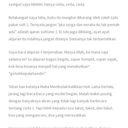
seingat saya hihihihi. Hanya cinta, cinta, cinta.
Belakangan saya tahu, buku itu mungkin dikarang oleh salah satu
pakar sufi :). Ternyata jargon “jika surga dan neraka itu tak pernah
ada” adalah ajaran sufisme :). Di situ juga dibilang, ayat-ayat
alquran itu indahnya jangan ditanya. Damainya tak terbantahkan.
Saya baca alquran + terjemahan. Masya Allah, ke mana saja
selama ini? Isi alquran bagus begitu, super komplit, super sejuk,
kok bisa-bisanya menjadi hal yang menakutkan?
*getokKepalaSendiri*.
Tuhan kan katanya Maha Membolak-balikkan Hati. Lama berlalu,
jarang lagi baca-baca yang model begitu. Malah makin pusing
dengan banyaknya aliran yang tidak lagi banyak berbicara
tentang cinta :(. Tapi lebih kepada rasa takut, takut, dan takut.
Doa yang mengancam, doa yang meresahkan.