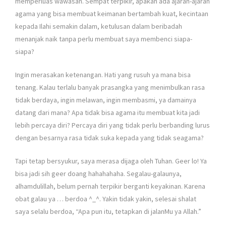
memperluas wawasan. Sempat terpikir, apakah ada ajaran-ajaran
agama yang bisa membuat keimanan bertambah kuat, kecintaan
kepada Ilahi semakin dalam, ketulusan dalam beribadah
menanjak naik tanpa perlu membuat saya membenci siapa-
siapa?
Ingin merasakan ketenangan. Hati yang rusuh ya mana bisa
tenang. Kalau terlalu banyak prasangka yang menimbulkan rasa
tidak berdaya, ingin melawan, ingin membasmi, ya damainya
datang dari mana? Apa tidak bisa agama itu membuat kita jadi
lebih percaya diri? Percaya diri yang tidak perlu berbanding lurus
dengan besarnya rasa tidak suka kepada yang tidak seagama?
Tapi tetap bersyukur, saya merasa dijaga oleh Tuhan. Geer lo! Ya
bisa jadi sih geer doang hahahahaha. Segalau-galaunya,
alhamdulillah, belum pernah terpikir berganti keyakinan. Karena
obat galau ya … berdoa ^_^. Yakin tidak yakin, selesai shalat
saya selalu berdoa, “Apa pun itu, tetapkan di jalanMu ya Allah.”