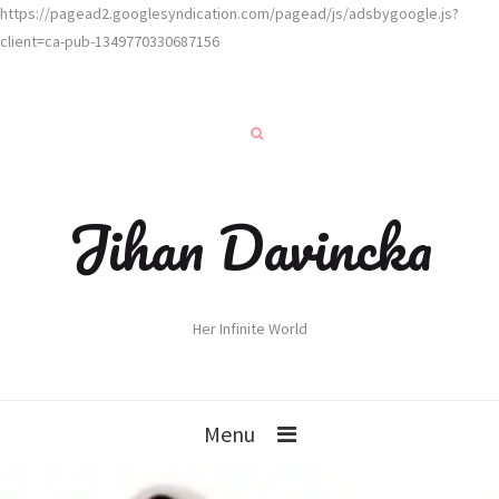
https://pagead2.googlesyndication.com/pagead/js/adsbygoogle.js?
client=ca-pub-1349770330687156
Jihan Davincka
Her Infinite World
Menu