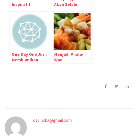
Inspiratif :
Akan Selalu
Resensi Buku
Kembali Bersemi
Kembali Menjadi
Manusia
One Day One Juz :
Menjadi Phala-
Membumikan
Wan
Alquran,
Melangitkan
Manusia
davincka@gmail.com