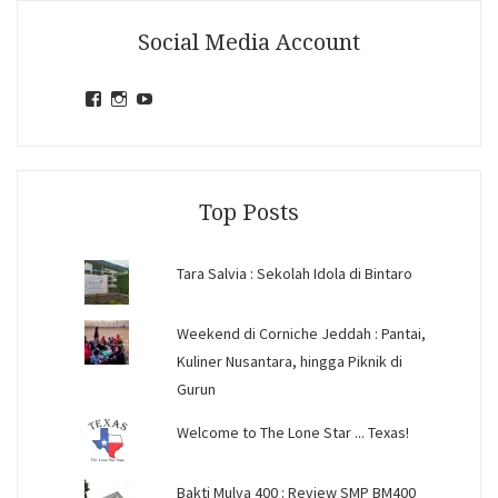
Social Media Account
View
View
View
jihandavincka’s
jihandavincka’s
27juZfjRI4F1q6Z0yFco6g’s
profile
profile
profile
on
on
on
Facebook
Instagram
YouTube
Top Posts
Tara Salvia : Sekolah Idola di Bintaro
Weekend di Corniche Jeddah : Pantai,
Kuliner Nusantara, hingga Piknik di
Gurun
Welcome to The Lone Star ... Texas!
Bakti Mulya 400 : Review SMP BM400