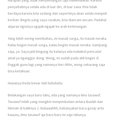
Harapan yang tidak menyemangati tapi melemahkan. Karena
penyebabnya selalu ada di luar diri, di luar sana. Kita tidak
berdaya karena kita sedang dan sepertinya akan selalu menjadi
korban. Begitu yang saya rasakan, kita diancam-ancam. Padahal
alquran ngisinya ngajak-ngajak ke arah ketenangan.
Yang lebih sering membahas, ini masuk surga, itu masuk neraka.
Kalau begini masuk surga, kalau begitu masuk neraka. Gampang
saja, ya. Saya jadi bingung itu katanya ada malaikat pencatat
amal ya nganggur dong. Wong, ini sudah pada ahli begini :D.
Enggak guna lagi yang namanya Hari Akhir, wong sekarang saja
bisa ketahuan.
Hawanya beda benar dah huhuhuhu.
Belakangan saya baru tahu, ada yang namanya ilmu tasawuf.
Tasawuf inilah yang mungkin menjembatani antara ibadah dan
hikmah di baliknya :). Itulaaaahhh, kebanyakan baca gosip artis
kauuuu, ilmu tasawuf aja baru-baru ini saja tahunya.