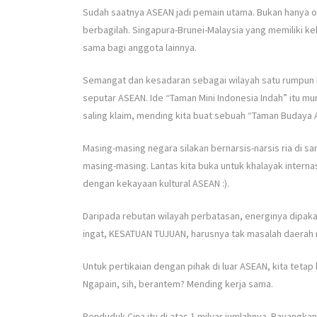
Sudah saatnya ASEAN jadi pemain utama. Bukan hanya 
berbagilah. Singapura-Brunei-Malaysia yang memiliki k
sama bagi anggota lainnya.
Semangat dan kesadaran sebagai wilayah satu rumpun 
seputar ASEAN. Ide “Taman Mini Indonesia Indah” itu m
saling klaim, mending kita buat sebuah “Taman Budaya 
Masing-masing negara silakan bernarsis-narsis ria di 
masing-masing. Lantas kita buka untuk khalayak interna
dengan kekayaan kultural ASEAN :).
Daripada rebutan wilayah perbatasan, energinya dipaka
ingat, KESATUAN TUJUAN, harusnya tak masalah daerah 
Untuk pertikaian dengan pihak di luar ASEAN, kita tetap
Ngapain, sih, berantem? Mending kerja sama.
Penduduk Cina itu di atas 1 milyar jumlahnya. Bayangkan