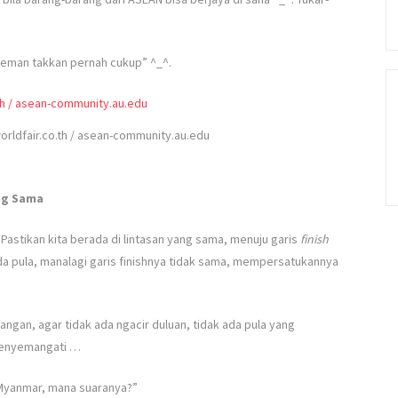
a teman takkan pernah cukup” ^_^.
orldfair.co.th / asean-community.au.edu
ng Sama
astikan kita berada di lintasan yang sama, menuju garis
finish
beda pula, manalagi garis finishnya tidak sama, mempersatukannya
angan, agar tidak ada ngacir duluan, tidak ada pula yang
g menyemangati …
Myanmar, mana suaranya?”