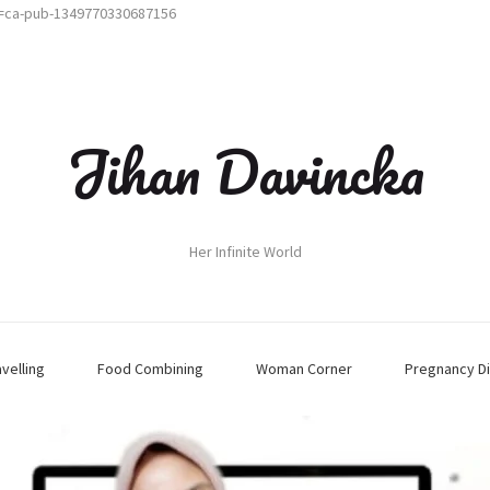
t=ca-pub-1349770330687156
Jihan Davincka
Her Infinite World
avelling
Food Combining
Woman Corner
Pregnancy Di