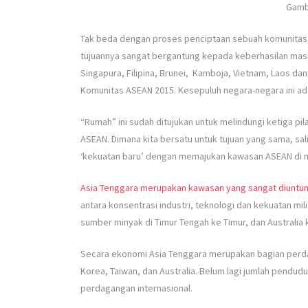
Gamb
Tak beda dengan proses penciptaan sebuah komunitas 
tujuannya sangat bergantung kepada keberhasilan masin
Singapura, Filipina, Brunei, Kamboja, Vietnam, Laos
Komunitas ASEAN 2015. Kesepuluh negara-negara ini ada
“Rumah” ini sudah ditujukan untuk melindungi ketiga p
ASEAN. Dimana kita bersatu untuk tujuan yang sama, sa
‘kekuatan baru’ dengan memajukan kawasan ASEAN di m
Asia Tenggara merupakan kawasan yang sangat diuntung
antara konsentrasi industri, teknologi dan kekuatan mili
sumber minyak di Timur Tengah ke Timur, dan Australia 
Secara ekonomi Asia Tenggara merupakan bagian perda
Korea, Taiwan, dan Australia. Belum lagi jumlah pendudu
perdagangan internasional.