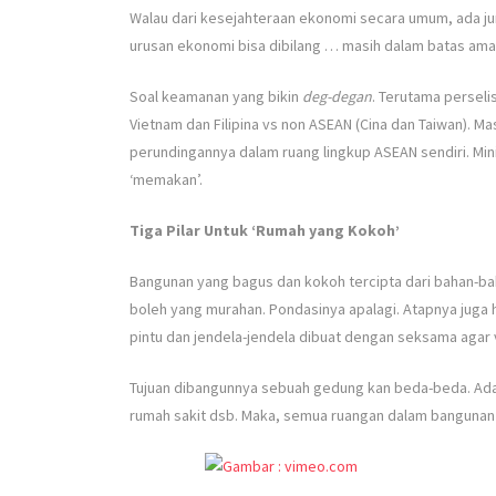
Walau dari kesejahteraan ekonomi secara umum, ada j
urusan ekonomi bisa dibilang … masih dalam batas aman
Soal keamanan yang bikin
deg-degan
. Terutama perseli
Vietnam dan Filipina vs non ASEAN (Cina dan Taiwan). Ma
perundingannya dalam ruang lingkup ASEAN sendiri. M
‘memakan’.
Tiga Pilar Untuk ‘Rumah yang Kokoh’
Bangunan yang bagus dan kokoh tercipta dari bahan-ba
boleh yang murahan. Pondasinya apalagi. Atapnya juga 
pintu dan jendela-jendela dibuat dengan seksama agar 
Tujuan dibangunnya sebuah gedung kan beda-beda. Ada 
rumah sakit dsb. Maka, semua ruangan dalam bangunan