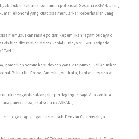
obyek, bukan sebatas konsumen potensial. Sesama ASEAN, saling
ekuatan ekonomi yang kuat bisa menularkan keberhasilan yang
bisa memupuskan rasa ego dari kepemilikan ragam budaya di
ungkin bisa diterapkan dalam Sosial-Budaya ASEAN. Daripada
ASEAN.”
sana, pamerkan semua kebudayaan yang kita punya. Gali keunikan
sional. Pukau Uni Eropa, Amerika, Australia, bahkan sesama Asia
i untuk mengoptimalkan jalur perdagangan saja. Asalkan kita
mana punya siapa, asal sesama ASEAN :).
 harus tegas tapi jangan cari musuh. Dengan Cina misalnya.
 bila barang-barang dari ASEAN bisa berjaya di sana ^_^. Tukar-