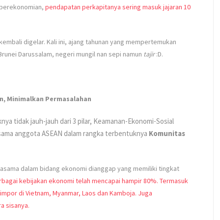
r perekonomian,
pendapatan perkapitanya sering masuk jajaran 10
 kembali digelar. Kali ini, ajang tahunan yang mempertemukan
runei Darussalam, negeri mungil nan sepi namun
tajir
:D.
an, Minimalkan Permasalahan
a tidak jauh-jauh dari 3 pilar, Keamanan-Ekonomi-Sosial
sesama anggota ASEAN dalam rangka terbentuknya
Komunitas
rjasama dalam bidang ekonomi dianggap yang memiliki tingkat
berbagai kebijakan ekonomi telah mencapai hampir 80%. Termasuk
impor di Vietnam, Myanmar, Laos dan Kamboja. Juga
a sisanya.