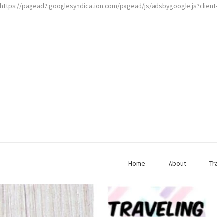
https://pagead2.googlesyndication.com/pagead/js/adsbygoogle.js?clien
Home
About
Tr