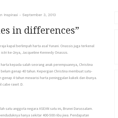
Se
n Inspirasi
-
September 3, 2013
fo
es in differences”
aja kapal berlimpah harta asal Yunani. Onassis juga terkenal
istri ke-2nya, Jacqueline Kennedy Onassis.
n harta kepada salah seorang anak perempuannya, Christina
a, belum genap 40 tahun. Kepergian Christina membuat satu-
m genap 4 tahun mewarisi harta peninggalan kakek dan ibunya.
l cabe rawit :D.
alah satu anggota negara ASEAN satu ini, Brunei Darussalam.
 penduduknya hanya sekitar 400-500 ribu jiwa. Pendapatan