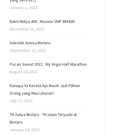
yang Seru Ini ;)
January 2, 2023
Bakti Mulya 400 : Review SMP BM400
December 31, 2022
Sekolah Annisa Bintaro
September 22, 2022
Pocari Sweat 2022 : My Virgin Half Marathon
August 16, 2022
Kenapa Ya Kereta Api Masih Jadi Pilihan
Orang yang Mau Liburan?
July 15, 2022
TK Auliya Bintaro : TK Islam Terpadu di
Bintaro
January 14, 2022