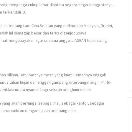
urang menganga cukup lebar diantara negara-negara anggotanya,
 terkendali :D.
sihan tentang Laut Cina Selatan yang melibatkan Malaysia, Brunei,
salah ini dianggap besar dan terus digenjot upaya
inimal mengupayakan agar sesama anggota ASEAN tidak saling
han pilihan. Batu batanya mesti yang kuat. Semennya enggak
harus tahan hujan dan enggak gampang diterbangin angin. Pintu-
ventilasi udara nyaman bagi seluruh penghuni rumah.
yang akan berfungsi sebagai mal, sebagai kantor, sebagai
 harus sinkron dengan tujuan pembangunan.