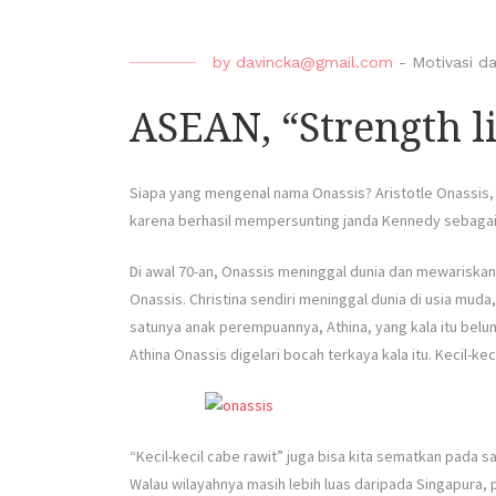
by
davincka@gmail.com
-
Motivasi da
ASEAN, “Strength li
Siapa yang mengenal nama Onassis? Aristotle Onassis, r
karena berhasil mempersunting janda Kennedy sebagai 
Di awal 70-an, Onassis meninggal dunia dan mewariska
Onassis. Christina sendiri meninggal dunia di usia mud
satunya anak perempuannya, Athina, yang kala itu belu
Athina Onassis digelari bocah terkaya kala itu. Kecil-keci
“Kecil-kecil cabe rawit” juga bisa kita sematkan pada s
Walau wilayahnya masih lebih luas daripada Singapura,