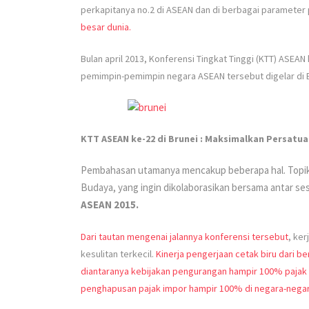
perkapitanya no.2 di ASEAN dan di berbagai paramete
besar dunia.
Bulan april 2013, Konferensi Tingkat Tinggi (KTT) ASEAN
pemimpin-pemimpin negara ASEAN tersebut digelar di B
KTT ASEAN ke-22 di Brunei : Maksimalkan Persatu
Pembahasan utamanya mencakup beberapa hal. Topikny
Budaya, yang ingin dikolaborasikan bersama antar 
ASEAN 2015.
Dari tautan mengenai jalannya konferensi tersebut
, ke
kesulitan terkecil.
Kinerja pengerjaan cetak biru dari 
diantaranya kebijakan pengurangan hampir 100% pajak 
penghapusan pajak impor hampir 100% di negara-negar