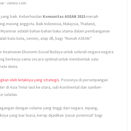
ar : vimeo.com
yang baik. Keberhasilan
Komunitas ASEAN 2015
meraih
g-masing anggota. Baik Indonesia, Malaysia, Thailand,
 dan Myanmar adalah bahan-bahan baku utama dalam pembangunan
lah batu bata, semen, atap dll, bagi “Rumah ASEAN.”
ilar Keamanan-Ekonomi-Sosial Budaya untuk seluruh negara-negara
ling berkerja sama secara optimal untuk membentuk satu
ata dunia.
kan oleh letaknya yang strategis
. Posisinya di persimpangan
ter di Asia Timur laut ke utara, sub-kontinental dan sumber-
ke selatan.
gangan dengan volume yang tinggi dari negara Jepang,
knya yang luar biasa, kerap dijadikan ‘pasar potensial’ bagi