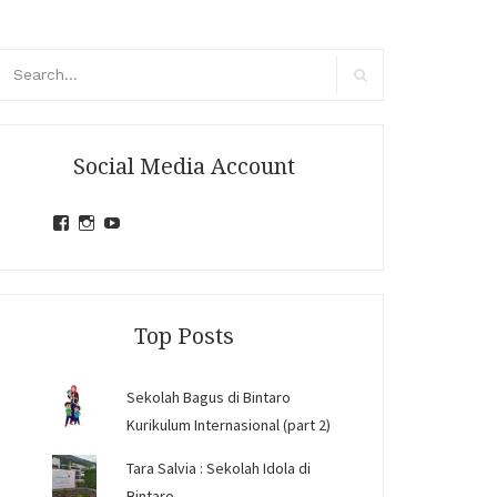
arch
r:
Search
Social Media Account
View
View
View
jihandavincka’s
jihandavincka’s
27juZfjRI4F1q6Z0yFco6g’s
profile
profile
profile
on
on
on
Facebook
Instagram
YouTube
Top Posts
Sekolah Bagus di Bintaro
Kurikulum Internasional (part 2)
Tara Salvia : Sekolah Idola di
Bintaro