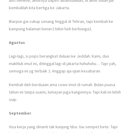
alot hehehe, akhirnya dapet! alhamdulillah, di akhir bulan juli
kembalilah kita bertiga ke Jakarta.
Biarpun gw cukup senang tinggal di Tehran, tapi kembali ke
kampung halaman bener2 bikin hati berbunga2.
Agustus
.
Lagi-lagi, si pops berangkat duluan ke Jeddah. Kami, duo
makhluk imut ini, ditinggal lagi di jakarta huhuhuhu… Tapi yah,
semoga ini yg terbaik :). Anggap aja ujian kesabaran.
Kembali deh berduaan ama cowo imut di rumah. Bulan puasa
tahun ini tanpa suami, lumayan juga kangennya. Tapi kali ini lebih
siap.
September
.
Visa kerja yang dinanti tak kunjung tiba. Gw sempet bete. Tapi