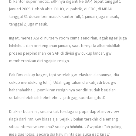
Di kantor super hectic. ERP nya diganti ke SAP, tepat tanggal 1
januari 2009. Heboh abis. Di HO, di pabrik, di CDC, di MBAU…
tanggal 31 desember masuk kantor full, 1 januari juga masuk,
tanggal 2 juga masuk.
Inget, meres ASI di nursery room cuma sendirian, agak ngeri juga
hihihihi… dan pertengahan januari, saat ternyata alhamdulillah
proses perpindahan ke SAP di divisi gw cukup lancar, gw
memberanikan diri ngajuin resign.
Pak Bos cukup kaget, tapi setelah gw jelaskan alasannya, dia
cukup mendukung loh :). Udah gag tahan dia kali jadi bos gw
hahahahahha… pemikiran resign nya sendiri sudah berjalan
setahun lebih sih hehehehe… jadi gag spontan gitu :D.
Di akhir bulan ini, secara tak terduga si pops dapet inverview
(lagi) dari Iran. Gw biasa aja. Sejak 3 bulan terakhir dia emang
sibuk interview kemana2 soalnya hihihihi… Gw pikir : “ah paling
juga gag lolos, secara dia kalu minta gaji suka gag kira2”