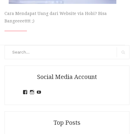
Cara Mendapat Uang dari Website via Hobi? Bisa
Bangeeeetttt ;)
Search
for:
Search
Social Media Account
View
View
View
jihandavincka’s
jihandavincka’s
27juZfjRI4F1q6Z0yFco6g’s
profile
profile
profile
on
on
on
Facebook
Instagram
YouTube
Top Posts