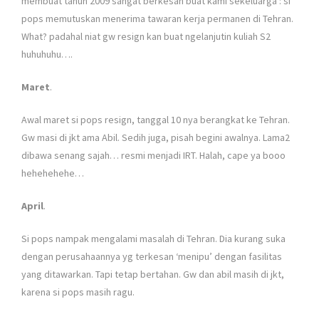
membuat tahun 2009 sangat berkesan buat kami sekeluarga : si
pops memutuskan menerima tawaran kerja permanen di Tehran.
What? padahal niat gw resign kan buat ngelanjutin kuliah S2
huhuhuhu….
Maret
.
Awal maret si pops resign, tanggal 10 nya berangkat ke Tehran.
Gw masi di jkt ama Abil. Sedih juga, pisah begini awalnya. Lama2
dibawa senang sajah… resmi menjadi IRT. Halah, cape ya booo
hehehehehe…
April
.
Si pops nampak mengalami masalah di Tehran. Dia kurang suka
dengan perusahaannya yg terkesan ‘menipu’ dengan fasilitas
yang ditawarkan. Tapi tetap bertahan. Gw dan abil masih di jkt,
karena si pops masih ragu.