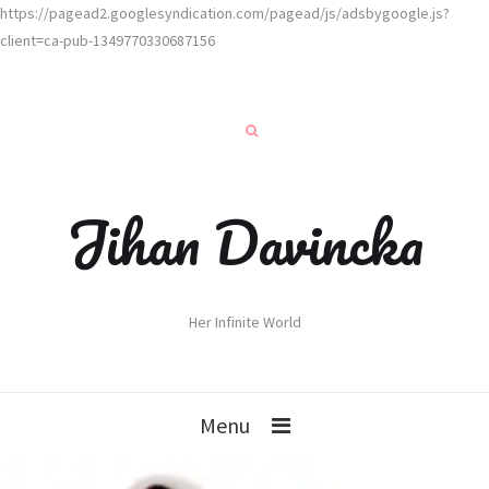
https://pagead2.googlesyndication.com/pagead/js/adsbygoogle.js?
client=ca-pub-1349770330687156
Jihan Davincka
Her Infinite World
Menu