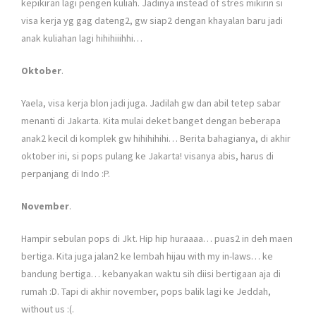
kepikiran lagi pengen kuliah. Jadinya instead of stres mikirin si
visa kerja yg gag dateng2, gw siap2 dengan khayalan baru jadi
anak kuliahan lagi hihihiiihhi…
Oktober
.
Yaela, visa kerja blon jadi juga. Jadilah gw dan abil tetep sabar
menanti di Jakarta. Kita mulai deket banget dengan beberapa
anak2 kecil di komplek gw hihihihihi… Berita bahagianya, di akhir
oktober ini, si pops pulang ke Jakarta! visanya abis, harus di
perpanjang di Indo :P.
November
.
Hampir sebulan pops di Jkt. Hip hip huraaaa… puas2 in deh maen
bertiga. Kita juga jalan2 ke lembah hijau with my in-laws… ke
bandung bertiga… kebanyakan waktu sih diisi bertigaan aja di
rumah :D. Tapi di akhir november, pops balik lagi ke Jeddah,
without us :(.