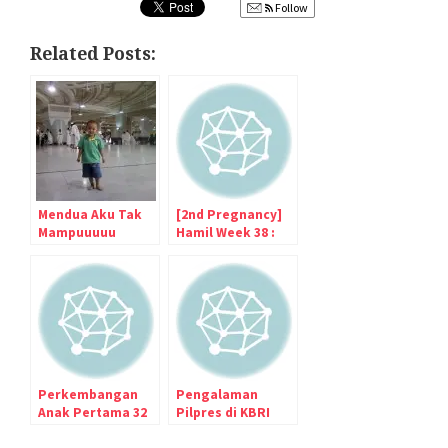
Follow
Related Posts:
Mendua Aku Tak
[2nd Pregnancy]
Mampuuuuu
Hamil Week 38 :
Sering mules
Perkembangan
Pengalaman
Anak Pertama 32
Pilpres di KBRI
bulan : Peppa Pig,
Iran Alias di