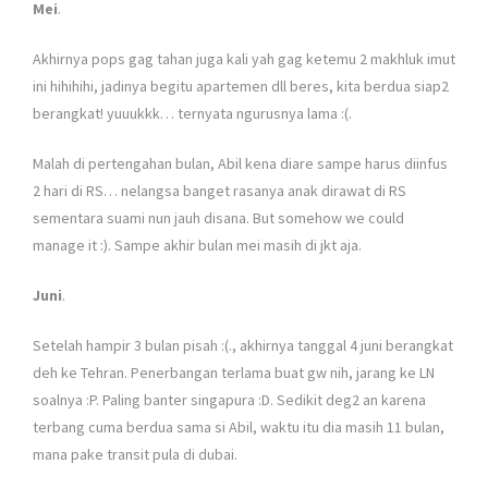
Mei
.
Akhirnya pops gag tahan juga kali yah gag ketemu 2 makhluk imut
ini hihihihi, jadinya begitu apartemen dll beres, kita berdua siap2
berangkat! yuuukkk… ternyata ngurusnya lama :(.
Malah di pertengahan bulan, Abil kena diare sampe harus diinfus
2 hari di RS… nelangsa banget rasanya anak dirawat di RS
sementara suami nun jauh disana. But somehow we could
manage it :). Sampe akhir bulan mei masih di jkt aja.
Juni
.
Setelah hampir 3 bulan pisah :(., akhirnya tanggal 4 juni berangkat
deh ke Tehran. Penerbangan terlama buat gw nih, jarang ke LN
soalnya :P. Paling banter singapura :D. Sedikit deg2 an karena
terbang cuma berdua sama si Abil, waktu itu dia masih 11 bulan,
mana pake transit pula di dubai.