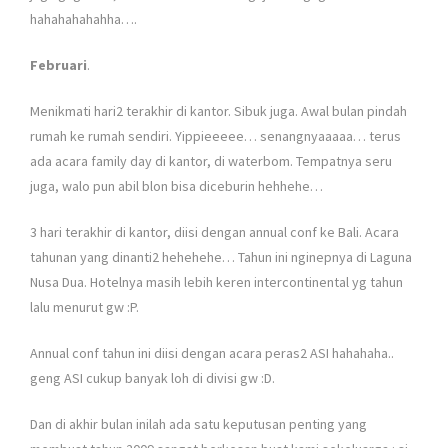
hahahahahahha….
Februari
.
Menikmati hari2 terakhir di kantor. Sibuk juga. Awal bulan pindah
rumah ke rumah sendiri. Yippieeeee… senangnyaaaaa… terus
ada acara family day di kantor, di waterbom. Tempatnya seru
juga, walo pun abil blon bisa diceburin hehhehe…
3 hari terakhir di kantor, diisi dengan annual conf ke Bali. Acara
tahunan yang dinanti2 hehehehe… Tahun ini nginepnya di Laguna
Nusa Dua. Hotelnya masih lebih keren intercontinental yg tahun
lalu menurut gw :P.
Annual conf tahun ini diisi dengan acara peras2 ASI hahahaha..
geng ASI cukup banyak loh di divisi gw :D.
Dan di akhir bulan inilah ada satu keputusan penting yang