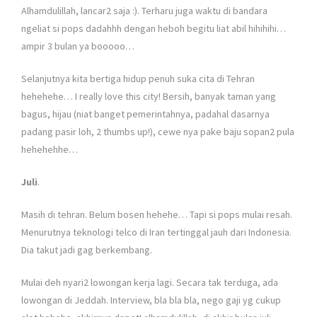
Alhamdulillah, lancar2 saja :). Terharu juga waktu di bandara
ngeliat si pops dadahhh dengan heboh begitu liat abil hihihihi…
ampir 3 bulan ya booooo…
Selanjutnya kita bertiga hidup penuh suka cita di Tehran
hehehehe… I really love this city! Bersih, banyak taman yang
bagus, hijau (niat banget pemerintahnya, padahal dasarnya
padang pasir loh, 2 thumbs up!), cewe nya pake baju sopan2 pula
hehehehhe…
Juli
.
Masih di tehran. Belum bosen hehehe… Tapi si pops mulai resah.
Menurutnya teknologi telco di Iran tertinggal jauh dari Indonesia.
Dia takut jadi gag berkembang.
Mulai deh nyari2 lowongan kerja lagi. Secara tak terduga, ada
lowongan di Jeddah. Interview, bla bla bla, nego gaji yg cukup