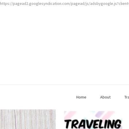
https://pagead2.googlesyndication.com/pagead/js/adsbygoogle.js?clien
Home
About
Tr