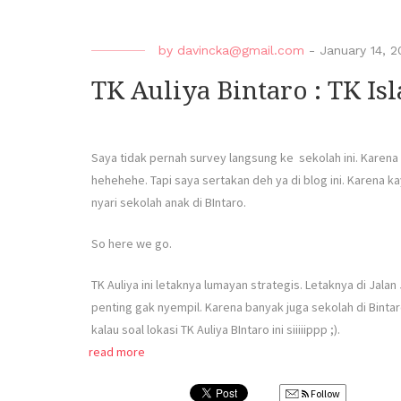
by
davincka@gmail.com
-
January 14, 2
TK Auliya Bintaro : TK Is
Saya tidak pernah survey langsung ke sekolah ini. Karen
hehehehe. Tapi saya sertakan deh ya di blog ini. Karena 
nyari sekolah anak di BIntaro.
So here we go.
TK Auliya ini letaknya lumayan strategis. Letaknya di Jal
penting gak nyempil. Karena banyak juga sekolah di Bintaro 
kalau soal lokasi TK Auliya BIntaro ini siiiiippp ;).
read more
Follow