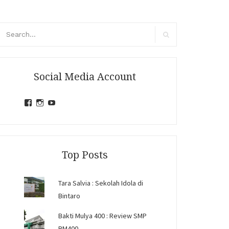
arch
r:
Search
Social Media Account
View
View
View
jihandavincka’s
jihandavincka’s
27juZfjRI4F1q6Z0yFco6g’s
profile
profile
profile
on
on
on
Facebook
Instagram
YouTube
Top Posts
Tara Salvia : Sekolah Idola di
Bintaro
Bakti Mulya 400 : Review SMP
BM400