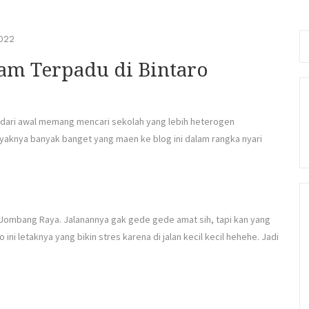
Se
022
fo
lam Terpadu di Bintaro
a dari awal memang mencari sekolah yang lebih heterogen
kayaknya banyak banget yang maen ke blog ini dalam rangka nyari
an Jombang Raya. Jalanannya gak gede gede amat sih, tapi kan yang
ini letaknya yang bikin stres karena di jalan kecil kecil hehehe. Jadi