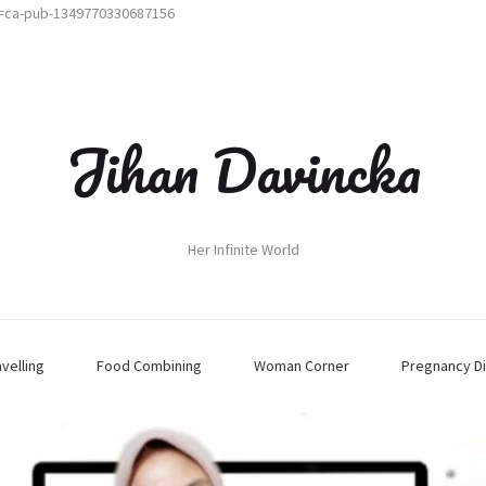
t=ca-pub-1349770330687156
Jihan Davincka
Her Infinite World
avelling
Food Combining
Woman Corner
Pregnancy Di