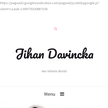
https://pagead2.googlesyndication.com/pagead/js/adsbygoogle.js?
client=ca-pub-1349770330687156
Jihan Davincka
Her Infinite World
Menu