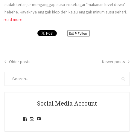
sudah terlanjur menganggap susu ini sebagai “makanan level dewa”
hehehe. Kayaknya enggak klop deh kalau enggak minum susu sehari.
read more
Follow
Posts
Older posts
Newer posts
navigation
Search
for:
Search
Social Media Account
View
View
View
jihandavincka’s
jihandavincka’s
27juZfjRI4F1q6Z0yFco6g’s
profile
profile
profile
on
on
on