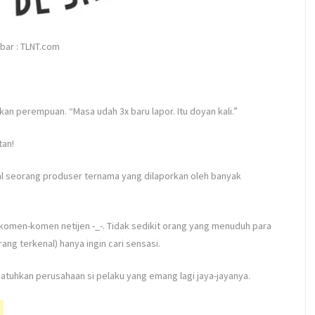
ar : TLNT.com
n perempuan. “Masa udah 3x baru lapor. Itu doyan kali.”
tan!
oal seorang produser ternama yang dilaporkan oleh banyak
k komen-komen netijen
-_-
. Tidak sedikit orang yang menuduh para
ang terkenal) hanya ingin cari sensasi.
jatuhkan perusahaan si pelaku yang emang lagi jaya-jayanya.