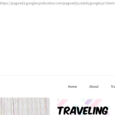
https://pagead2.googlesyndication.com/pagead/js/adsbygoogle.js?clien
Home
About
Tr