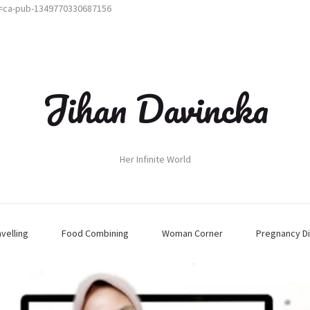
t=ca-pub-1349770330687156
Jihan Davincka
Her Infinite World
avelling
Food Combining
Woman Corner
Pregnancy Di