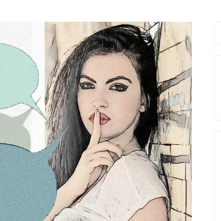
Se
fo