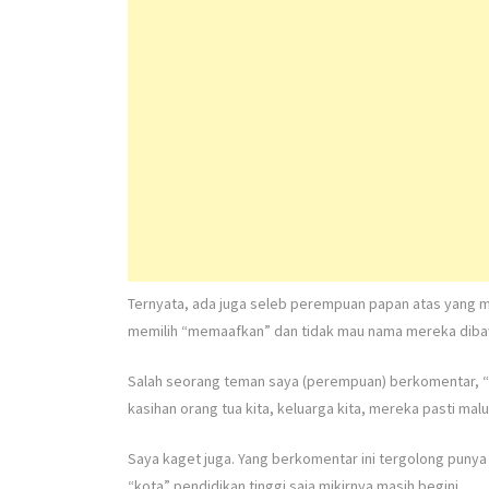
Ternyata, ada juga seleb perempuan papan atas yang 
memilih “memaafkan” dan tidak mau nama mereka diba
Salah seorang teman saya (perempuan) berkomentar, “K
kasihan orang tua kita, keluarga kita, mereka pasti malu
Saya kaget juga. Yang berkomentar ini tergolong punya
“kota” pendidikan tinggi saja mikirnya masih begini.