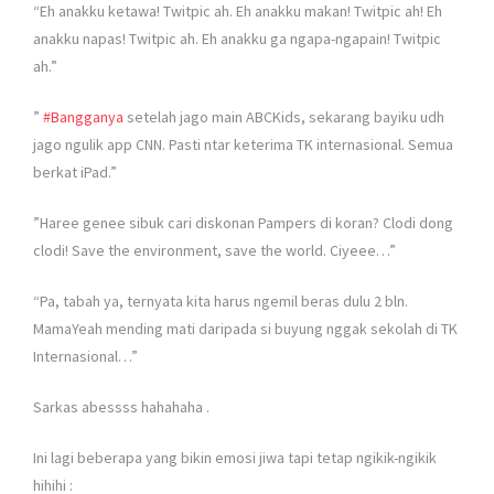
“Eh anakku ketawa! Twitpic ah. Eh anakku makan! Twitpic ah! Eh
anakku napas! Twitpic ah. Eh anakku ga ngapa-ngapain! Twitpic
ah.”
”
#
Bangganya
setelah jago main ABCKids, sekarang bayiku udh
jago ngulik app CNN. Pasti ntar keterima TK internasional. Semua
berkat iPad.”
”Haree genee sibuk cari diskonan Pampers di koran? Clodi dong
clodi! Save the environment, save the world. Ciyeee…”
“Pa, tabah ya, ternyata kita harus ngemil beras dulu 2 bln.
MamaYeah mending mati daripada si buyung nggak sekolah di TK
Internasional…”
Sarkas abessss hahahaha
.
Ini lagi beberapa yang bikin emosi jiwa tapi tetap ngikik-ngikik
hihihi :