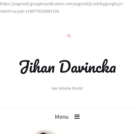
https://pagead2.googlesyndication.com/pagead/js/adsbygoogle.js?
client=ca-pub-1349770330687156
Jihan Davincka
Her Infinite World
Menu