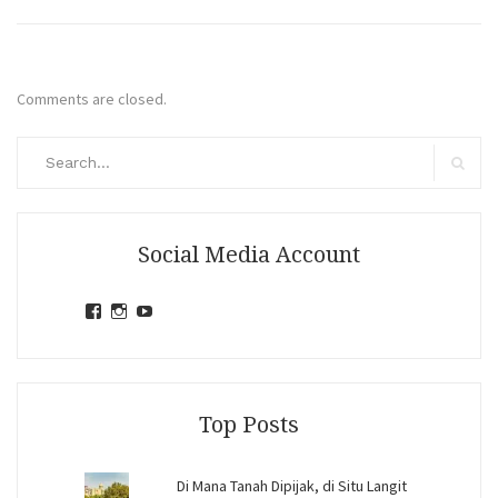
Comments are closed.
Search
for:
Search
Social Media Account
View
View
View
jihandavincka’s
jihandavincka’s
27juZfjRI4F1q6Z0yFco6g’s
profile
profile
profile
on
on
on
Facebook
Instagram
YouTube
Top Posts
Di Mana Tanah Dipijak, di Situ Langit