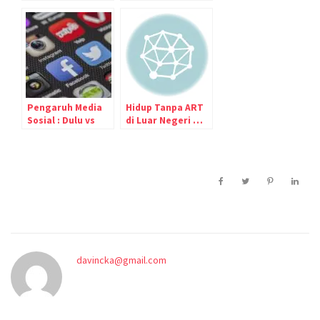
Millennial
(NOT)!
Generation ;)
Pengaruh Media
Hidup Tanpa ART
Sosial : Dulu vs
di Luar Negeri …
Sekarang?
Hebatkah?
davincka@gmail.com