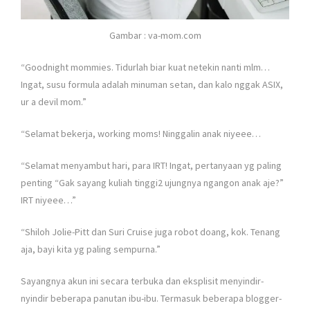
Gambar : va-mom.com
“Goodnight mommies. Tidurlah biar kuat netekin nanti mlm…
Ingat, susu formula adalah minuman setan, dan kalo nggak ASIX,
ur a devil mom.”
“Selamat bekerja, working moms! Ninggalin anak niyeee…
“Selamat menyambut hari, para IRT! Ingat, pertanyaan yg paling
penting “Gak sayang kuliah tinggi2 ujungnya ngangon anak aje?”
IRT niyeee…”
“Shiloh Jolie-Pitt dan Suri Cruise juga robot doang, kok. Tenang
aja, bayi kita yg paling sempurna.”
Sayangnya akun ini secara terbuka dan eksplisit menyindir-
nyindir beberapa panutan ibu-ibu. Termasuk beberapa blogger-