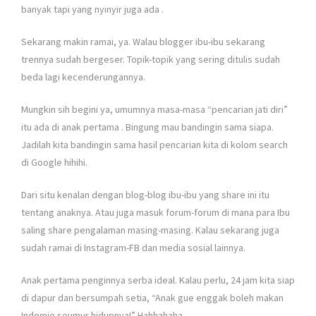
banyak tapi yang nyinyir juga ada
.
Sekarang makin ramai, ya. Walau blogger ibu-ibu sekarang
trennya sudah bergeser. Topik-topik yang sering ditulis sudah
beda lagi kecenderungannya.
Mungkin sih begini ya, umumnya masa-masa “pencarian jati diri”
itu ada di anak pertama
. Bingung mau bandingin sama siapa.
Jadilah kita bandingin sama hasil pencarian kita di kolom search
di Google hihihi.
Dari situ kenalan dengan blog-blog ibu-ibu yang share ini itu
tentang anaknya. Atau juga masuk forum-forum di mana para Ibu
saling share pengalaman masing-masing. Kalau sekarang juga
sudah ramai di Instagram-FB dan media sosial lainnya.
Anak pertama penginnya serba ideal. Kalau perlu, 24 jam kita siap
di dapur dan bersumpah setia, “Anak gue enggak boleh makan
Indomie seumur hidupnya!” Hahhahaha.