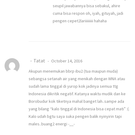
seupil jawabannya bisa sebakul, ahire
cuma bisa respon oh, iyah, gituyah, jadi
pengen cepet2lariiiiiiiii hahaha
Tatat
October 14, 2016
Akupun menemukan bbrp ibu2 (tua maupun muda)
sebangsa setanah air yang menikah dengan WNA atau
sudah lama tinggal di yurop kok jadinya semua ttg
Indonesia dikritik negatif. Katanya waktu mudik dan ke
Borobudur kok tiketnya mahal banget lah..sampe ada
yang bilang “kalo tinggal di Indonesia bisa cepat mati” :(.
Kalo udah bgtu saya suka pengen balik nyinyirin tapi
males..buang2 energi -__-