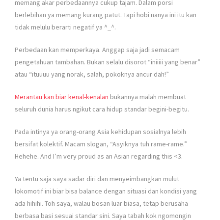
memang akar perbedaannya cukup tajam. Dalam porsi
berlebihan ya memang kurang patut. Tapi hobi nanya ini itu kan
tidak melulu berarti negatif ya ^_^.
Perbedaan kan memperkaya. Anggap saja jadi semacam
pengetahuan tambahan. Bukan selalu disorot “iniiiii yang benar”
atau “ituuuu yang norak, salah, pokoknya ancur dah!”
Merantau kan biar kenal-kenalan
bukannya malah membuat
seluruh dunia harus ngikut cara hidup standar begini-begitu.
Pada intinya ya orang-orang Asia kehidupan sosialnya lebih
bersifat kolektif. Macam slogan, “Asyiknya tuh rame-rame.”
Hehehe. And I’m very proud as an Asian regarding this <3.
Ya tentu saja saya sadar diri dan menyeimbangkan mulut
lokomotif ini biar bisa balance dengan situasi dan kondisi yang
ada hihihi. Toh saya, walau bosan luar biasa, tetap berusaha
berbasa basi sesuai standar sini. Saya tabah kok ngomongin