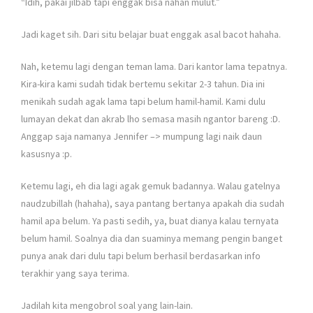
“Idih, pakai jilbab tapi enggak bisa nahan mulut.”
Jadi kaget sih. Dari situ belajar buat enggak asal bacot hahaha.
Nah, ketemu lagi dengan teman lama. Dari kantor lama tepatnya.
Kira-kira kami sudah tidak bertemu sekitar 2-3 tahun. Dia ini
menikah sudah agak lama tapi belum hamil-hamil. Kami dulu
lumayan dekat dan akrab lho semasa masih ngantor bareng :D.
Anggap saja namanya Jennifer –> mumpung lagi naik daun
kasusnya :p.
Ketemu lagi, eh dia lagi agak gemuk badannya. Walau gatelnya
naudzubillah (hahaha), saya pantang bertanya apakah dia sudah
hamil apa belum. Ya pasti sedih, ya, buat dianya kalau ternyata
belum hamil. Soalnya dia dan suaminya memang pengin banget
punya anak dari dulu tapi belum berhasil berdasarkan info
terakhir yang saya terima.
Jadilah kita mengobrol soal yang lain-lain.