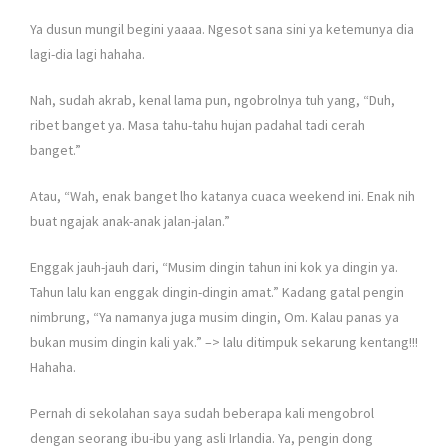
Ya dusun mungil begini yaaaa. Ngesot sana sini ya ketemunya dia
lagi-dia lagi hahaha.
Nah, sudah akrab, kenal lama pun, ngobrolnya tuh yang, “Duh,
ribet banget ya. Masa tahu-tahu hujan padahal tadi cerah
banget.”
Atau, “Wah, enak banget lho katanya cuaca weekend ini. Enak nih
buat ngajak anak-anak jalan-jalan.”
Enggak jauh-jauh dari, “Musim dingin tahun ini kok ya dingin ya.
Tahun lalu kan enggak dingin-dingin amat.” Kadang gatal pengin
nimbrung, “Ya namanya juga musim dingin, Om. Kalau panas ya
bukan musim dingin kali yak.” –> lalu ditimpuk sekarung kentang!!!
Hahaha.
Pernah di sekolahan saya sudah beberapa kali mengobrol
dengan seorang ibu-ibu yang asli Irlandia. Ya, pengin dong