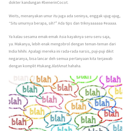
dokter kandungan #benerinCocot.
Weits, menanyakan umur itu juga ada seninya, enggak ujug-ujug,
“Situ umurnya berapa, sih?” Ada tips dan triknyaaaaaa #eaaaa.
Ya kalau sesama emak-emak Asia kayaknya seru-seru saja,
ya. Makanya, lebih enak mengobrol dengan teman-teman dari
India hihihi. Apalagi mereka ini rada-rada narsis, puji-puji dikit
negaranya, bisa lancar deh semua pertanyaan kita terjawab
dengan komplit #tukangJilatAmat hahaha.