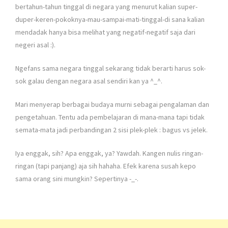
bertahun-tahun tinggal di negara yang menurut kalian super-
duper-keren-pokoknya-mau-sampai-mati-tinggal-di sana kalian
mendadak hanya bisa melihat yang negatif-negatif saja dari
negeri asal :).
Ngefans sama negara tinggal sekarang tidak berarti harus sok-
sok galau dengan negara asal sendiri kan ya ^_^.
Mari menyerap berbagai budaya murni sebagai pengalaman dan
pengetahuan. Tentu ada pembelajaran di mana-mana tapi tidak
semata-mata jadi perbandingan 2 sisi plek-plek : bagus vs jelek.
Iya enggak, sih? Apa enggak, ya? Yawdah. Kangen nulis ringan-
ringan (tapi panjang) aja sih hahaha. Efek karena susah kepo
sama orang sini mungkin? Sepertinya -_-.