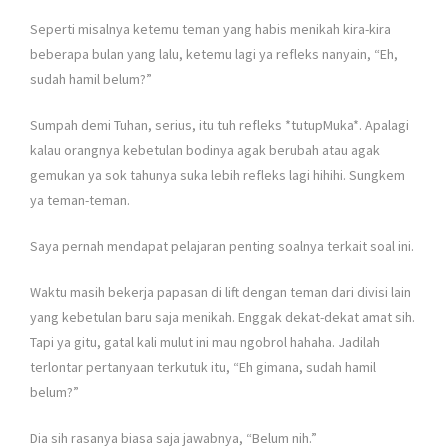
Seperti misalnya ketemu teman yang habis menikah kira-kira
beberapa bulan yang lalu, ketemu lagi ya refleks nanyain, “Eh,
sudah hamil belum?”
Sumpah demi Tuhan, serius, itu tuh refleks *tutupMuka*. Apalagi
kalau orangnya kebetulan bodinya agak berubah atau agak
gemukan ya sok tahunya suka lebih refleks lagi hihihi. Sungkem
ya teman-teman.
Saya pernah mendapat pelajaran penting soalnya terkait soal ini.
Waktu masih bekerja papasan di lift dengan teman dari divisi lain
yang kebetulan baru saja menikah. Enggak dekat-dekat amat sih.
Tapi ya gitu, gatal kali mulut ini mau ngobrol hahaha. Jadilah
terlontar pertanyaan terkutuk itu, “Eh gimana, sudah hamil
belum?”
Dia sih rasanya biasa saja jawabnya, “Belum nih.”