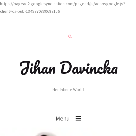
https://pagead2.googlesyndication.com/pagead/js/adsbygoogle.js?
client=ca-pub-1349770330687156
Jihan Davincka
Her Infinite World
Menu