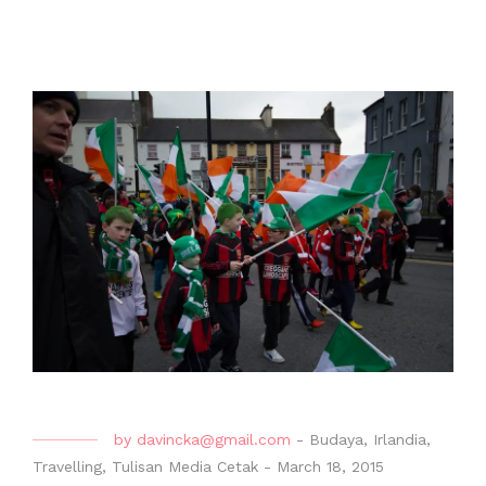
by
davincka@gmail.com
-
Budaya
,
Irlandia
,
Travelling
,
Tulisan Media Cetak
-
March 18, 2015