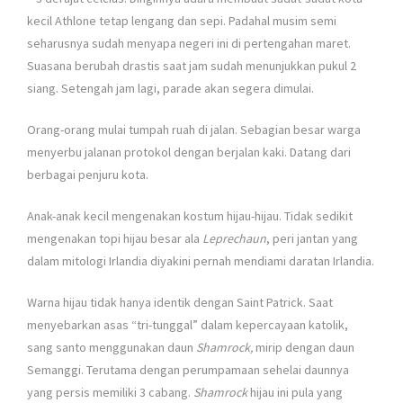
kecil Athlone tetap lengang dan sepi. Padahal musim semi
seharusnya sudah menyapa negeri ini di pertengahan maret.
Suasana berubah drastis saat jam sudah menunjukkan pukul 2
siang. Setengah jam lagi, parade akan segera dimulai.
Orang-orang mulai tumpah ruah di jalan. Sebagian besar warga
menyerbu jalanan protokol dengan berjalan kaki. Datang dari
berbagai penjuru kota.
Anak-anak kecil mengenakan kostum hijau-hijau. Tidak sedikit
mengenakan topi hijau besar ala
Leprechaun
, peri jantan yang
dalam mitologi Irlandia diyakini pernah mendiami daratan Irlandia.
Warna hijau tidak hanya identik dengan Saint Patrick. Saat
menyebarkan asas “tri-tunggal” dalam kepercayaan katolik,
sang santo menggunakan daun
Shamrock,
mirip dengan daun
Semanggi. Terutama dengan perumpamaan sehelai daunnya
yang persis memiliki 3 cabang.
Shamrock
hijau ini pula yang