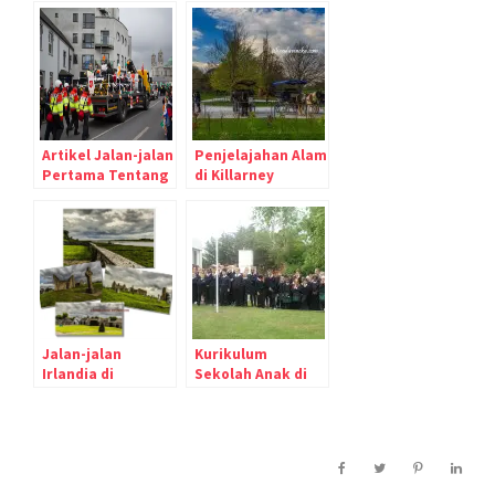
Artikel Jalan-jalan
Penjelajahan Alam
Pertama Tentang
di Killarney
Athlone
National Park
Irlandia
Jalan-jalan
Kurikulum
Irlandia di
Sekolah Anak di
Clonmacnoise
Irlandia