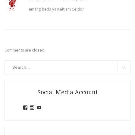
emang beda ya Kelt sm Celtic?
Comments are closed.
Search
for:
Search
Social Media Account
View
View
View
jihandavincka’s
jihandavincka’s
27juZfjRI4F1q6Z0yFco6g’s
profile
profile
profile
on
on
on
Facebook
Instagram
YouTube