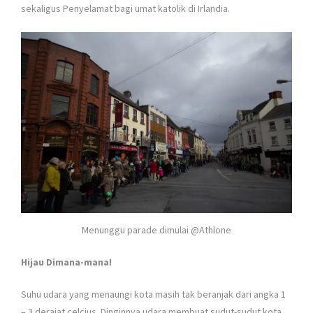
sekaligus Penyelamat bagi umat katolik di Irlandia.
Menunggu parade dimulai @Athlone
Hijau Dimana-mana!
Suhu udara yang menaungi kota masih tak beranjak dari angka 1
– 3 derajat celcius. Dinginnya udara membuat sudut-sudut kota