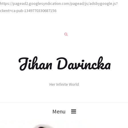
https://pagead2.googlesyndication.com/pagead/js/adsbygoogle.js?
client=ca-pub-1349770330687156
Jihan Davincka
Her Infinite World
Menu