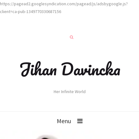
https://pagead2.googlesyndication.com/pagead/js/adsbygoogle.js?
client=ca-pub-1349770330687156
Jihan Davincka
Her Infinite World
Menu