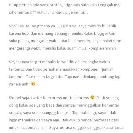
tutup pernah ada yang protes, “Ngapain nulis kalau enggak mau
dikomentarin?” Huhuhuhu. Kudu piye iniiiiiiii…
Soal KUNBAL ya gimana ya… Jujur saja, saya menulis itu lebih
karena hobi dan memang senang menulis. Kalau blogger lain
suka pusing mengatur waktu biar bisa menulis, saya malah repot
mengurangi waktu menulis kalau suami mulai komplen hihihihi
.
Saya punya target menulis tersendiri dalam jangka waktu
tertentu. Dan tidak pernah memasukkan komponen “jumlah
komentar” ke dalam target itu
. Tapi nanti dibilang sombong lagi
ya *alamak*
.
Simpel saja. I write to express not to impress
. Pasti senang
dong kalau ada yang baca dan sampai meninggalkan komentar
segala, saya senaaaanggg banget
. Tapi balik lagi, saya tidak
ingin memaksa dan saya anu…tak cukup pandai berbassa basi
untuk hal semacam ini. Saya merasa enggak sanggup kalau harus