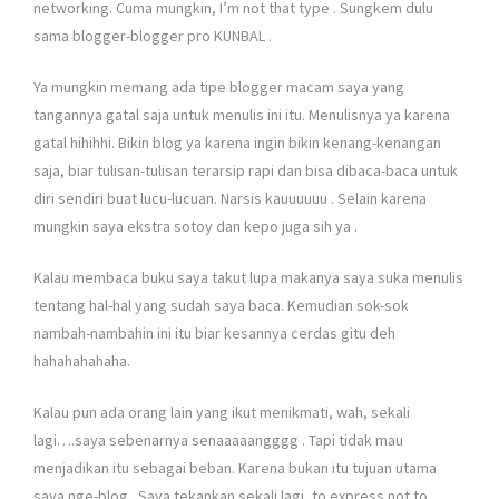
networking. Cuma mungkin, I’m not that type
. Sungkem dulu
sama blogger-blogger pro KUNBAL
.
Ya mungkin memang ada tipe blogger macam saya yang
tangannya gatal saja untuk menulis ini itu. Menulisnya ya karena
gatal hihihhi. Bikin blog ya karena ingin bikin kenang-kenangan
saja, biar tulisan-tulisan terarsip rapi dan bisa dibaca-baca untuk
diri sendiri buat lucu-lucuan. Narsis kauuuuuu
. Selain karena
mungkin saya ekstra sotoy dan kepo juga sih ya
.
Kalau membaca buku saya takut lupa makanya saya suka menulis
tentang hal-hal yang sudah saya baca. Kemudian sok-sok
nambah-nambahin ini itu biar kesannya cerdas gitu deh
hahahahahaha.
Kalau pun ada orang lain yang ikut menikmati, wah, sekali
lagi….saya sebenarnya senaaaaangggg
. Tapi tidak mau
menjadikan itu sebagai beban. Karena bukan itu tujuan utama
saya nge-blog
. Saya tekankan sekali lagi, to express not to