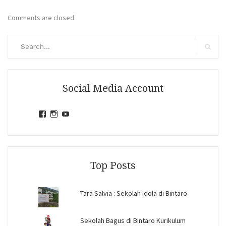
Comments are closed.
Search
for:
Search
Social Media Account
View
View
View
jihandavincka’s
jihandavincka’s
27juZfjRI4F1q6Z0yFco6g’s
profile
profile
profile
on
on
on
Facebook
Instagram
YouTube
Top Posts
Tara Salvia : Sekolah Idola di Bintaro
Sekolah Bagus di Bintaro Kurikulum