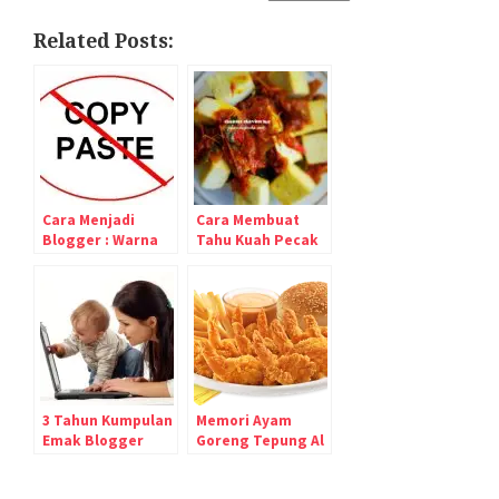
Related Posts:
Cara Menjadi
Cara Membuat
Blogger : Warna
Tahu Kuah Pecak
Warni Dunia
yang Pedas dan
Blogger :D
Enak
3 Tahun Kumpulan
Memori Ayam
Emak Blogger
Goreng Tepung Al
#K3BSauyunan
Baik Makkah