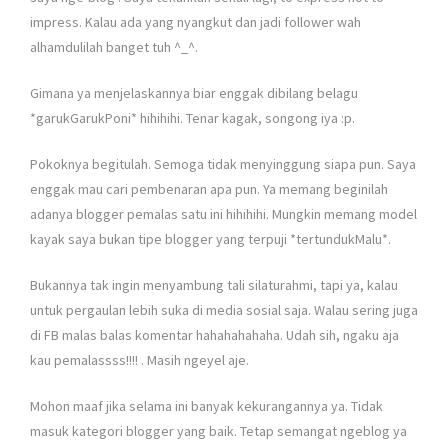
impress. Kalau ada yang nyangkut dan jadi follower wah
alhamdulilah banget tuh ^_^
.
Gimana ya menjelaskannya biar enggak dibilang belagu
*garukGarukPoni* hihihihi. Tenar kagak, songong iya :p
.
Pokoknya begitulah. Semoga tidak menyinggung siapa pun. Saya
enggak mau cari pembenaran apa pun. Ya memang beginilah
adanya blogger pemalas satu ini hihihihi. Mungkin memang model
kayak saya bukan tipe blogger yang terpuji *tertundukMalu*.
Bukannya tak ingin menyambung tali silaturahmi, tapi ya, kalau
untuk pergaulan lebih suka di media sosial saja. Walau sering juga
di FB malas balas komentar hahahahahaha. Udah sih, ngaku aja
kau pemalassss!!!!
. Masih ngeyel aje.
Mohon maaf jika selama ini banyak kekurangannya ya. Tidak
masuk kategori blogger yang baik. Tetap semangat ngeblog ya