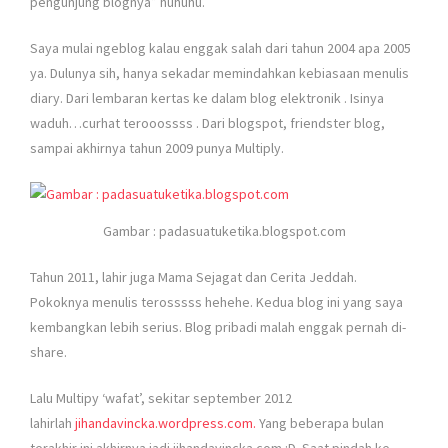
pengunjung blognya” huhuhu.
Saya mulai ngeblog kalau enggak salah dari tahun 2004 apa 2005
ya. Dulunya sih, hanya sekadar memindahkan kebiasaan menulis
diary. Dari lembaran kertas ke dalam blog elektronik
. Isinya
waduh…curhat terooossss
. Dari blogspot, friendster blog,
sampai akhirnya tahun 2009 punya Multiply.
Gambar : padasuatuketika.blogspot.com
Tahun 2011, lahir juga Mama Sejagat dan Cerita Jeddah.
Pokoknya menulis terosssss hehehe. Kedua blog ini yang saya
kembangkan lebih serius. Blog pribadi malah enggak pernah di-
share.
Lalu Multipy ‘wafat’, sekitar september 2012
lahirlah
jihandavincka.wordpress.com.
Yang beberapa bulan
terakhir ini akhirnya jadi jihandavincka.com :D. Saat pindah ke