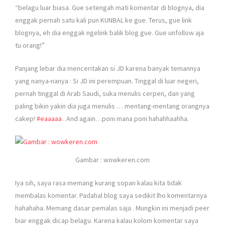
“belagu luar biasa. Gue setengah mati komentar di blognya, dia
enggak pernah satu kali pun KUNBAL ke gue. Terus, gue link
blognya, eh dia enggak ngelink balik blog gue. Gue unfollow aja
tu orang!”
Panjang lebar dia menceritakan si JD karena banyak temannya
yang nanya-nanya : Si JD ini perempuan. Tinggal di luar negeri,
pernah tinggal di Arab Saudi, suka menulis cerpen, dan yang
paling bikin yakin dia juga menulis … mentang-mentang orangnya
cakep!
‪#‎
eaaaaa‬
. And again…poni mana poni hahahhaahha.
Gambar : wowkeren.com
Iya sih, saya rasa memang kurang sopan kalau kita tidak
membalas komentar. Padahal blog saya sedikit lho komentarnya
hahahaha. Memang dasar pemalas saja
. Mungkin ini menjadi peer
biar enggak dicap belagu. Karena kalau kolom komentar saya