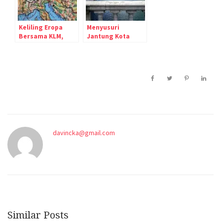
Keliling Eropa
Menyusuri
Bersama KLM,
Jantung Kota
Kota Cantik Apa
Dublin Irlandia
Saja Yang
Disinggahinya?
davincka@gmail.com
Similar Posts