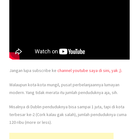
Jangan lupa subscribe ke
channel youtube saya di sini, yak ;).
Walaupun kota-kota mungil, pusat perbelanjaannya lumayan
modern. Yang tidak merata itu jumlah penduduknya aja, sih.
Misalnya di Dublin penduduknya bisa sampai 1 juta, tapi di kota
terbesar ke-2 (Cork kalau gak salah), jumlah penduduknya cuma
120 ribu (more or less).