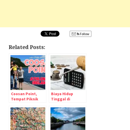
Follow
Related Posts:
Coosan Point,
Biaya Hidup
Tempat Piknik
Tinggal di
Andalan di Kota
Republik Irlandia
Athlone – Irlandia
(Kota Athlone,
Westmeath)