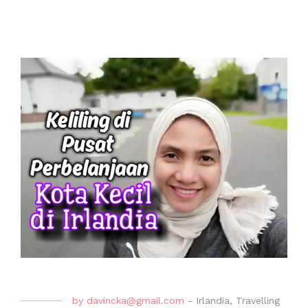
by
davincka@gmail.com
-
Irlandia
,
Travelling