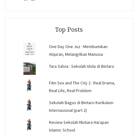
jihandavincka’s
jihandavincka’s
27juZfjRI4F1q6Z0yFco6g’s
profile
profile
profile
on
on
on
Facebook
Instagram
YouTube
Top Posts
One Day One Juz : Membumikan
Alquran, Melangitkan Manusia
Tara Salvia : Sekolah Idola di Bintaro
Film Sex and The City 2 : Real Drama,
Real Life, Real Problem
Sekolah Bagus di Bintaro Kurikulum
Internasional (part 2)
Review Sekolah Mutiara Harapan
Islamic School