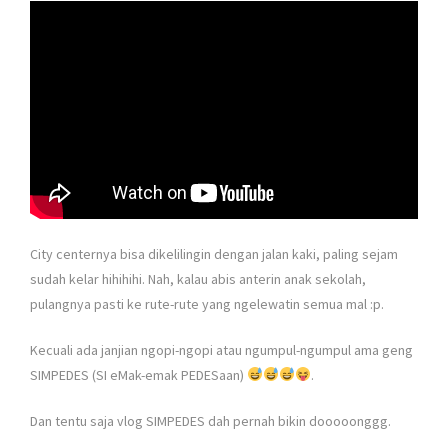
City centernya bisa dikelilingin dengan jalan kaki, paling sejam
sudah kelar hihihihi. Nah, kalau abis anterin anak sekolah,
pulangnya pasti ke rute-rute yang ngelewatin semua mal :p.
Kecuali ada janjian ngopi-ngopi atau ngumpul-ngumpul ama geng
SIMPEDES (SI eMak-emak PEDESaan)
.
Dan tentu saja vlog SIMPEDES dah pernah bikin dooooonggg.