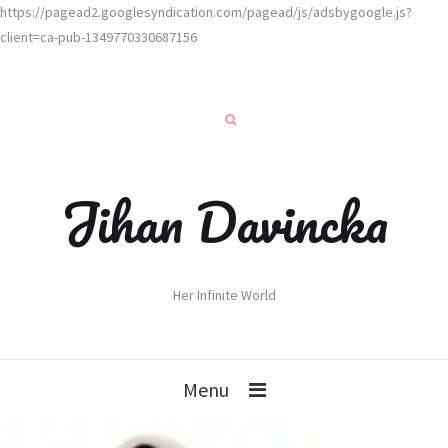
https://pagead2.googlesyndication.com/pagead/js/adsbygoogle.js?
client=ca-pub-1349770330687156
Jihan Davincka
Her Infinite World
Menu