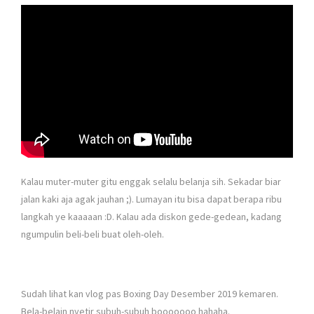
Kalau muter-muter gitu enggak selalu belanja sih. Sekadar biar
jalan kaki aja agak jauhan ;). Lumayan itu bisa dapat berapa ribu
langkah ye kaaaaan :D. Kalau ada diskon gede-gedean, kadang
ngumpulin beli-beli buat oleh-oleh.
Sudah lihat kan vlog pas Boxing Day Desember 2019 kemaren.
Bela-belain nyetir subuh-subuh booooooo hahaha.