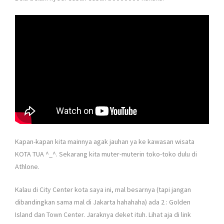
Kapan-kapan kita mainnya agak jauhan ya ke kawasan wisata
KOTA TUA ^_^. Sekarang kita muter-muterin toko-toko dulu di
Athlone.
Kalau di City Center kota saya ini, mal besarnya (tapi jangan
dibandingkan sama mal di Jakarta hahahaha) ada 2 : Golden
Island dan Town Center. Jaraknya deket ituh. Lihat aja di link