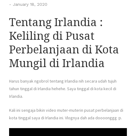
-
January 18, 2020
Tentang Irlandia :
Keliling di Pusat
Perbelanjaan di Kota
Mungil di Irlandia
Harus banyak ngobrol tentang Irlandia nih secara udah tujuh
tahun tinggal di Irlandia hehehe. Saya tinggal di kota kecil di
Irlandia.
Kali ini sengaja bikin video muter-muterin pusat perbelanjaan di
kota tinggal saya di Irlandia ini. Vlognya dah ada doooonggg :p.