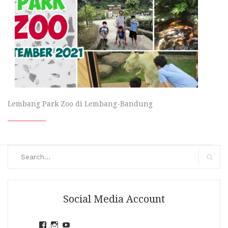
Lembang Park Zoo di Lembang-Bandung
Search
for:
Search
Social Media Account
View
View
View