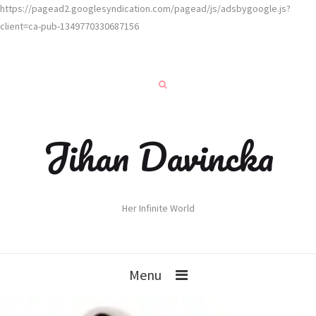
https://pagead2.googlesyndication.com/pagead/js/adsbygoogle.js?
client=ca-pub-1349770330687156
Jihan Davincka
Her Infinite World
Menu