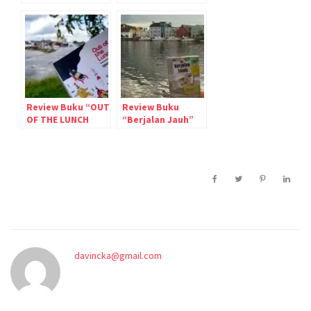
Buku yang Tak
Akan Pernah
Tamat Dibaca
Review Buku “OUT
Review Buku
OF THE LUNCH
“Berjalan Jauh”
BOX” : It’s All
(Penulis : Fauzan
About The Third
Mukrim)
Option
davincka@gmail.com