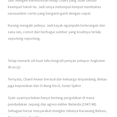
tadi. Mungkin karena kisah hidup Chairil yang tidak seutuh
keempat tokoh itu. Jadi isinya melompat-lompat membahas
narasumber cerita yang berganti-ganti dengan cepat.
Kurang mengalir jadinya. Jadi kayak ngumpulin keterangan dari
sana sini, comot dari berbagai sumber yang kisahnya terlalu
sepotong-sepotong.
Tetap menarik sih buat tahu biografi penyair pelopor Angkatan
45 ini (y).
Ternyata, Chairil Anwar berasal dari keluarga terpandang. Beliau
juga keponakan dari Si Bung Kecil, Sutan Sjahrir.
Syair-syairnya bukan hanya tentang pergolakan di masa
pendudukan Jepang dan agresi militer Belanda (1947/48).
Sebagian besar masyarakat mungkin tahunya Karawang Bekasi,