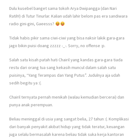
Dulu kusebel banget sama tokoh Arya Dwipangga (dan Nari
Ratih!) di Tutur Tinurlar. Kalian udah lahir belom pas era sandiwara
radio gini-gini, Gaeesss?
Tidak habis pikir sama ciwi-ciwi yang bisa naksir lakik gara-gara
jago bikin puisi doang zzzzz -_-. Sorry, no offense :p.
Salah satu kisah patah hati Chairil yang kandas gara-gara tiada
restu dari orang tua sang kekasih muncul dalam salah satu
puisinya, “Yang Terampas dan Yang Putus”. Judulnya aja udah
sedih begitu ya :(.
Chairil ternyata pernah menikah (walau kemudian bercerai) dan
punya anak perempuan.
Beliau meninggal di usia yang sangat belia, 27 tahun :(. Komplikasi
dari banyak penyakit akibat hidup yang tidak teratur, keuangan
juga selalu bermasalah karena beliau tidak suka kerja kantoran