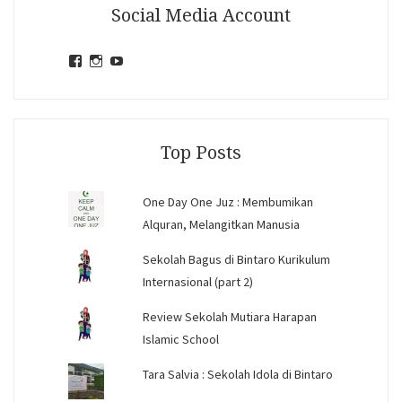
Social Media Account
View
View
View
jihandavincka’s
jihandavincka’s
27juZfjRI4F1q6Z0yFco6g’s
profile
profile
profile
on
on
on
Facebook
Instagram
YouTube
Top Posts
One Day One Juz : Membumikan
Alquran, Melangitkan Manusia
Sekolah Bagus di Bintaro Kurikulum
Internasional (part 2)
Review Sekolah Mutiara Harapan
Islamic School
Tara Salvia : Sekolah Idola di Bintaro