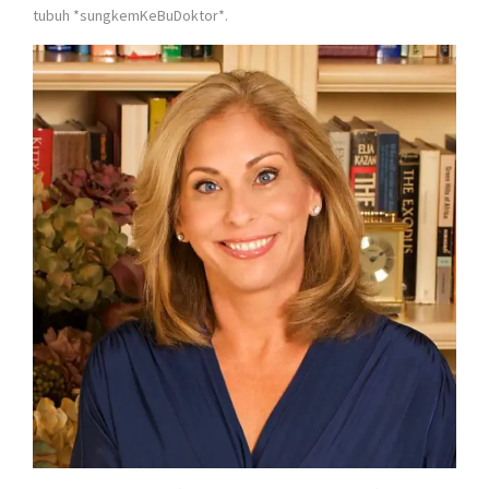
tubuh *sungkemKeBuDoktor*.