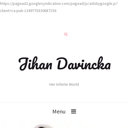
https://pagead2.googlesyndication.com/pagead/js/adsbygoogle.js?
client=ca-pub-1349770330687156
Jihan Davincka
Her Infinite World
Menu