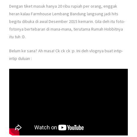
Dengan tiket masuk hanya 20 ribu rupiah per orang, enggak
heran kalau Farmhouse Lembang Bandung langsung jadi hits
begitu dibuka di awal Desember 2015 kemarin. Gila deh itu foto-
fotonya bertebaran di mana-mana, terutama Rumah Hobbitnya
itu tuh :D.
Belum ke sana? Ah masa! Ck ck ck :p. Ini deh vlognya buat intip-
intip duluan :