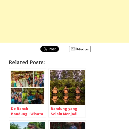
Follow
Related Posts:
De Ranch
Bandung yang
Bandung : Wisata
Selalu Menjadi
Keluarga Murah-
Lautan Wisatawan
Meriah-Seru di
dari Ibukota