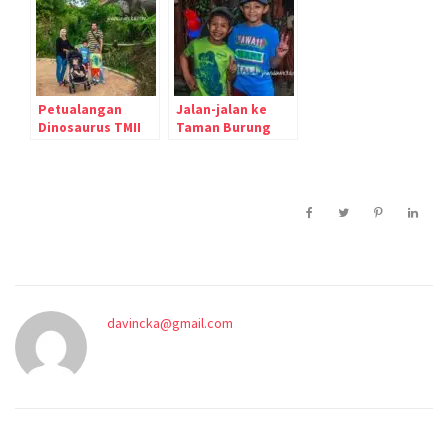
Lembang
Bandung :D
Petualangan
Jalan-jalan ke
Dinosaurus TMII
Taman Burung
Jakarta yang Seru
TMII Jakarta
dan Heboh
davincka@gmail.com