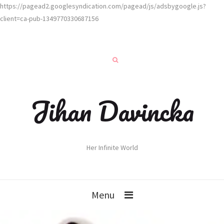
https://pagead2.googlesyndication.com/pagead/js/adsbygoogle.js?
client=ca-pub-1349770330687156
Jihan Davincka
Her Infinite World
Menu