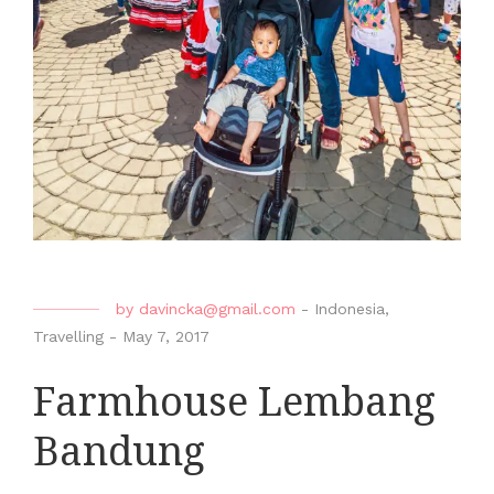
by
davincka@gmail.com
-
Indonesia
,
Travelling
-
May 7, 2017
Farmhouse Lembang
Bandung