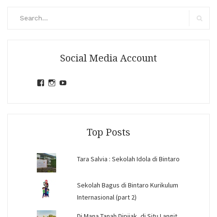
Search
for:
Search
Social Media Account
View
View
View
jihandavincka’s
jihandavincka’s
27juZfjRI4F1q6Z0yFco6g’s
profile
profile
profile
on
on
on
Facebook
Instagram
YouTube
Top Posts
Tara Salvia : Sekolah Idola di Bintaro
Sekolah Bagus di Bintaro Kurikulum
Internasional (part 2)
Di Mana Tanah Dipijak, di Situ Langit