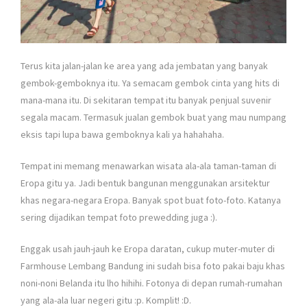
Terus kita jalan-jalan ke area yang ada jembatan yang banyak
gembok-gemboknya itu. Ya semacam gembok cinta yang hits di
mana-mana itu. Di sekitaran tempat itu banyak penjual suvenir
segala macam. Termasuk jualan gembok buat yang mau numpang
eksis tapi lupa bawa gemboknya kali ya hahahaha.
Tempat ini memang menawarkan wisata ala-ala taman-taman di
Eropa gitu ya. Jadi bentuk bangunan menggunakan arsitektur
khas negara-negara Eropa. Banyak spot buat foto-foto. Katanya
sering dijadikan tempat foto prewedding juga :).
Enggak usah jauh-jauh ke Eropa daratan, cukup muter-muter di
Farmhouse Lembang Bandung ini sudah bisa foto pakai baju khas
noni-noni Belanda itu lho hihihi. Fotonya di depan rumah-rumahan
yang ala-ala luar negeri gitu :p. Komplit! :D.