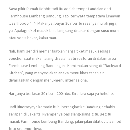
Saya pikir Rumah Hobbit tadi itu adalah tempat andalan dari
Farmhouse Lembang Bandung. Tapi ternyata tempatnya lumayan
luas lhoooo ^_^. Makanya, bayar 20 ribu itu rasanya murah juga,
ya. Apalagi tiket masuk bisa langsung ditukar dengan susu murni
atau sosis bakar, kalau mau.
Nah, kami sendiri memanfaatkan harga tiket masuk sebagai
voucher saat makan siang di salah satu restoran di dalam area
Farmhouse Lembang Bandung ini. Kami makan siang di “Backyard
Kitchen”, yang menyediakan aneka menu khas tanah air
divariasikan dengan menu-menu internasional.
Harganya berkisar 30 ribu – 200 ribu. Kira-kira saja ya hehehe.
Jadi itinerarynya kemarin ituh, berangkat ke Bandung sehabis
sarapan di Jakarta. Nyampenya pas siang-siang gitu. Begitu
masuk Farmhouse Lembang Bandung, jalan-jalan dikit dulu sambil
foto sesempetnya.