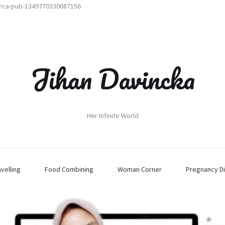
t=ca-pub-1349770330687156
Jihan Davincka
Her Infinite World
avelling
Food Combining
Woman Corner
Pregnancy Di