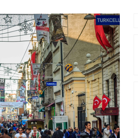
Se
fo