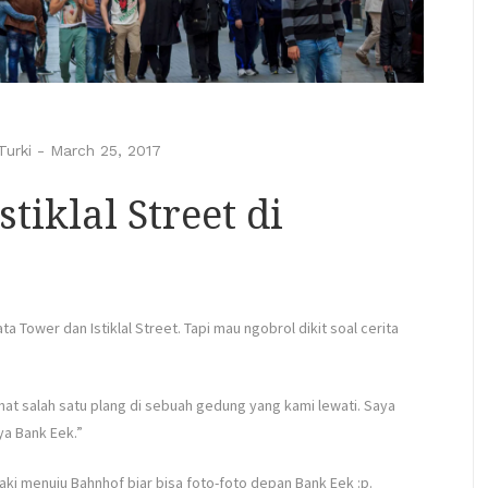
Turki
-
March 25, 2017
tiklal Street di
ta Tower dan Istiklal Street. Tapi mau ngobrol dikit soal cerita
ihat salah satu plang di sebuah gedung yang kami lewati. Saya
ya Bank Eek.”
kaki menuju Bahnhof biar bisa foto-foto depan Bank Eek
:p
.