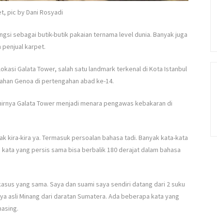
eet, pic by Dani Rosyadi
ungsi sebagai butik-butik pakaian ternama level dunia. Banyak juga
 penjual karpet.
kasi Galata Tower, salah satu landmark terkenal di Kota Istanbul
ntahan Genoa di pertengahan abad ke-14.
hirnya Galata Tower menjadi menara pengawas kebakaran di
k kira-kira ya. Termasuk persoalan bahasa tadi. Banyak kata-kata
ta kata yang persis sama bisa berbalik 180 derajat dalam bahasa
asus yang sama. Saya dan suami saya sendiri datang dari 2 suku
aya asli Minang dari daratan Sumatera. Ada beberapa kata yang
asing.