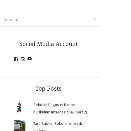
arch
r:
Search
Social Media Account
View
View
View
jihandavincka’s
jihandavincka’s
27juZfjRI4F1q6Z0yFco6g’s
profile
profile
profile
on
on
on
Facebook
Instagram
YouTube
Top Posts
Sekolah Bagus di Bintaro
Kurikulum Internasional (part 2)
Tara Salvia : Sekolah Idola di
Bintaro