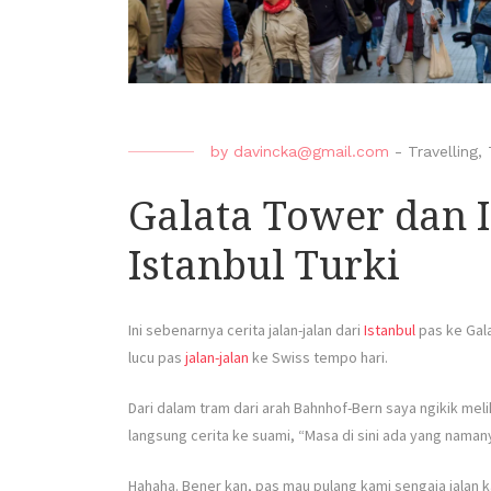
by
davincka@gmail.com
-
Travelling
,
Galata Tower dan Is
Istanbul Turki
Ini sebenarnya cerita jalan-jalan dari
Istanbul
pas ke Gala
lucu pas
jalan-jalan
ke Swiss tempo hari.
Dari dalam tram dari arah Bahnhof-Bern saya ngikik mel
langsung cerita ke suami, “Masa di sini ada yang naman
Hahaha. Bener kan, pas mau pulang kami sengaja jalan 