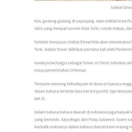
Istiklal Str
Kini, gedung-gedung di sepanjang Jalan
Istiklal
ini berf
toko yang menjual suvenir khas Turki, rumah makan, dan
Setelah menyusuri
Istiklal Street
kita akan menemukan lo
Turki. Galata Tower didirikan pertama kali oleh Pemeri
Awalnya berfungsi sebagai Tower of Christ sebelum ak
masa pemerintahan Ottoman.
Ternyata memang kebudayaan di dunia ini luasnya engga
dalam bahasa tertentu bisa berarti positif, tapi ternya
lain :D.
Dalam bahasa-bahasa daerah di Indonesia juga banyak k
yang berbeda. Saya Bugis dari Pulau Sulawesi. Suami s
berbalik maknanya dalam bahasa daerah kami masing-m