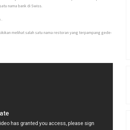
 satu nama bank di Swiss.
n
.
ekikikan melihat salah satu nama restoran yang terpampang gede-