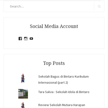
Search
for:
Search
Social Media Account
View
View
View
jihandavincka’s
jihandavincka’s
27juZfjRI4F1q6Z0yFco6g’s
profile
profile
profile
on
on
on
Facebook
Instagram
YouTube
Top Posts
Sekolah Bagus di Bintaro Kurikulum
Internasional (part 2)
Tara Salvia : Sekolah Idola di Bintaro
Review Sekolah Mutiara Harapan