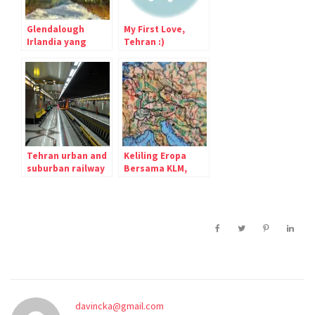
Glendalough
My First Love,
Irlandia yang
Tehran :)
Indah : Perbukitan
diantara Dua
Danau
Tehran urban and
Keliling Eropa
suburban railway
Bersama KLM,
(metro)
Kota Cantik Apa
Saja Yang
Disinggahinya?
davincka@gmail.com