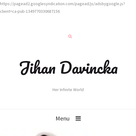
https://pagead2.googlesyndication.com/pagead/js/adsbygoogle.js?
client=ca-pub-1349770330687156
Jihan Davincka
Her Infinite World
Menu