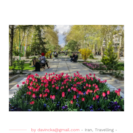
by
davincka@gmail.com
-
Iran
,
Travelling
-