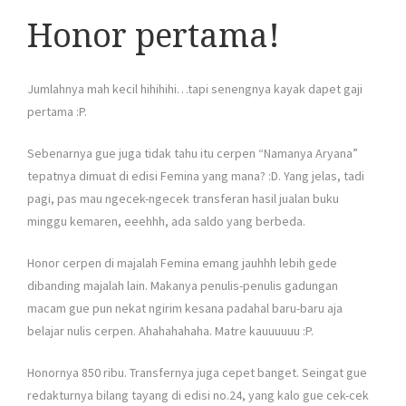
Honor pertama!
Jumlahnya mah kecil hihihihi…tapi senengnya kayak dapet gaji
pertama :P.
Sebenarnya gue juga tidak tahu itu cerpen “Namanya Aryana”
tepatnya dimuat di edisi Femina yang mana? :D. Yang jelas, tadi
pagi, pas mau ngecek-ngecek transferan hasil jualan buku
minggu kemaren, eeehhh, ada saldo yang berbeda.
Honor cerpen di majalah Femina emang jauhhh lebih gede
dibanding majalah lain. Makanya penulis-penulis gadungan
macam gue pun nekat ngirim kesana padahal baru-baru aja
belajar nulis cerpen. Ahahahahaha. Matre kauuuuuu :P.
Honornya 850 ribu. Transfernya juga cepet banget. Seingat gue
redakturnya bilang tayang di edisi no.24, yang kalo gue cek-cek