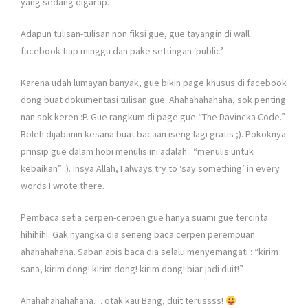
yang sedang digarap.
Adapun tulisan-tulisan non fiksi gue, gue tayangin di wall
facebook tiap minggu dan pake settingan ‘public’.
Karena udah lumayan banyak, gue bikin page khusus di facebook
dong buat dokumentasi tulisan gue. Ahahahahahaha, sok penting
nan sok keren :P. Gue rangkum di page gue “The Davincka Code.”
Boleh dijabanin kesana buat bacaan iseng lagi gratis ;). Pokoknya
prinsip gue dalam hobi menulis ini adalah : “menulis untuk
kebaikan” :). Insya Allah, I always try to ‘say something’ in every
words I wrote there.
Pembaca setia cerpen-cerpen gue hanya suami gue tercinta
hihihihi. Gak nyangka dia seneng baca cerpen perempuan
ahahahahaha. Saban abis baca dia selalu menyemangati : “kirim
sana, kirim dong! kirim dong! kirim dong! biar jadi duit!”
Ahahahahahahaha… otak kau Bang, duit terussss!