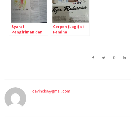
Syarat
Cerpen (Lagi) di
Pengiriman dan
Femina
Contoh Cerpen ke
Femina dan
Kartini
davincka@gmail.com