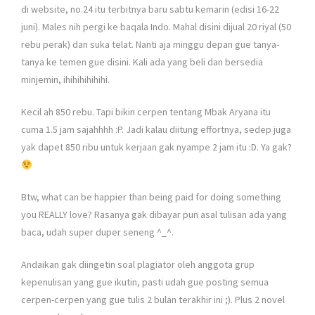
di website, no.24 itu terbitnya baru sabtu kemarin (edisi 16-22
juni). Males nih pergi ke baqala Indo. Mahal disini dijual 20 riyal (50
rebu perak) dan suka telat. Nanti aja minggu depan gue tanya-
tanya ke temen gue disini. Kali ada yang beli dan bersedia
minjemin, ihihihihihihi.
Kecil ah 850 rebu. Tapi bikin cerpen tentang Mbak Aryana itu
cuma 1.5 jam sajahhhh :P. Jadi kalau diitung effortnya, sedep juga
yak dapet 850 ribu untuk kerjaan gak nyampe 2 jam itu :D. Ya gak?
Btw, what can be happier than being paid for doing something
you REALLY love? Rasanya gak dibayar pun asal tulisan ada yang
baca, udah super duper seneng ^_^.
Andaikan gak diingetin soal plagiator oleh anggota grup
kepenulisan yang gue ikutin, pasti udah gue posting semua
cerpen-cerpen yang gue tulis 2 bulan terakhir ini ;). Plus 2 novel