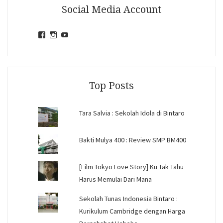
Social Media Account
View
View
View
jihandavincka’s
jihandavincka’s
27juZfjRI4F1q6Z0yFco6g’s
profile
profile
profile
on
on
on
Facebook
Instagram
YouTube
Top Posts
Tara Salvia : Sekolah Idola di Bintaro
Bakti Mulya 400 : Review SMP BM400
[Film Tokyo Love Story] Ku Tak Tahu
Harus Memulai Dari Mana
Sekolah Tunas Indonesia Bintaro :
Kurikulum Cambridge dengan Harga