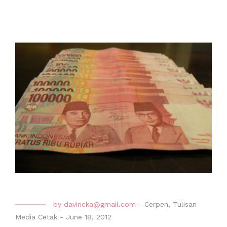
by
davincka@gmail.com
-
Cerpen
,
Tulisan
Media Cetak
-
June 18, 2012