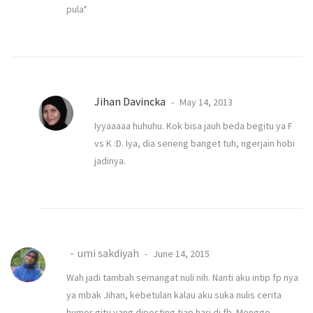
pula*
Jihan Davincka
May 14, 2013
Iyyaaaaa huhuhu. Kok bisa jauh beda begitu ya F
vs K :D. Iya, dia seneng banget tuh, ngerjain hobi
jadinya.
umi sakdiyah
June 14, 2015
Wah jadi tambah semangat nuli nih. Nanti aku intip fp nya
ya mbak Jihan, kebetulan kalau aku suka nulis cerita
humor gitu yang diposting tiap hari di fb. Monggo