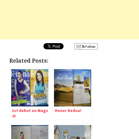
Follow
Related Posts:
1st debut on Magz
Honor Kedua!
:P.