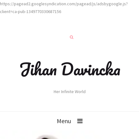
https://pagead2.googlesyndication.com/pagead/js/adsbygoogle.js?
client=ca-pub-1349770330687156
Jihan Davincka
Her Infinite World
Menu