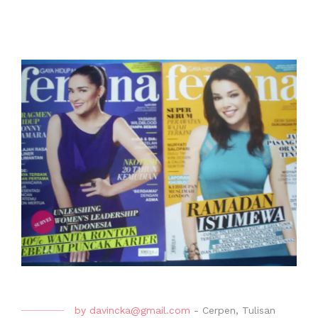
by
davincka@gmail.com
-
Cerpen
,
Tulisan