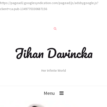
https://pagead2.googlesyndication.com/pagead/js/adsbygoogle.js?
client=ca-pub-1349770330687156
Jihan Davincka
Her Infinite World
Menu