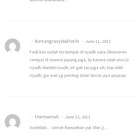
bintangrasyidalfatih
June 11, 2012
Fadil kan sudah terdampar di riyadh sana :Dkemaren
sempat di tawarin jepang juga, tp karena udah urus2x
riyadh diambil riyadh, eh gak tau juga sih, knp milih
riyadh, gw mah yg penting dolar lancar jaya qeqeqe
themamah
June 13, 2012
Asiiiikkkk… Umrah Ramadhan yuk Shin ;)…