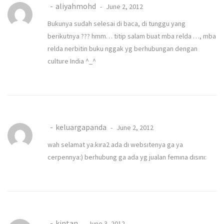
aliyahmohd
June 2, 2012
Bukunya sudah selesai di baca, di tunggu yang
berikutnya ??? hmm… titip salam buat mba relda …, mba
relda nerbitin buku nggak yg berhubungan dengan
culture India ^_^
keluargapanda
June 2, 2012
wah selamat ya.kıra2 ada dı websıtenya ga ya
cerpennya:) berhubung ga ada yg jualan femına dısını:
kintan
June 3, 2012