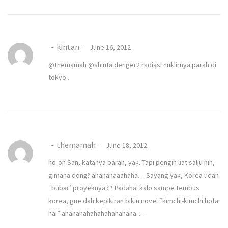
kintan
June 16, 2012
@themamah @shinta denger2 radiasi nuklirnya parah di
tokyo..
themamah
June 18, 2012
ho-oh San, katanya parah, yak. Tapi pengin liat salju nih,
gimana dong? ahahahaaahaha… Sayang yak, Korea udah
‘ bubar’ proyeknya :P. Padahal kalo sampe tembus
korea, gue dah kepikiran bikin novel “kimchi-kimchi hota
hai” ahahahahahahahahahaha….