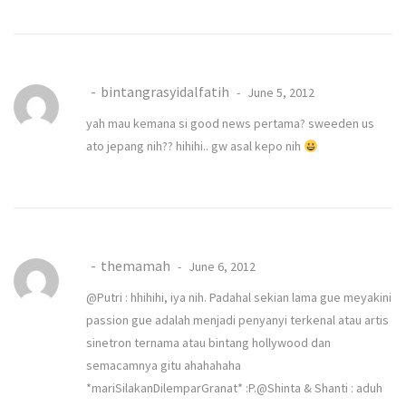
bintangrasyidalfatih
June 5, 2012
yah mau kemana si good news pertama? sweeden us
ato jepang nih?? hihihi.. gw asal kepo nih
themamah
June 6, 2012
@Putri : hhihihi, iya nih. Padahal sekian lama gue meyakini
passion gue adalah menjadi penyanyi terkenal atau artis
sinetron ternama atau bintang hollywood dan
semacamnya gitu ahahahaha
*mariSilakanDilemparGranat* :P.@Shinta & Shanti : aduh