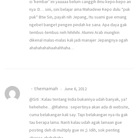
si ‘kembar’ ini yaaaaa belum canggih ilmu kepo-kepo an
nya :D… sini, sini belajar ama Mahadewi Kepo dulu *puk
puk* Btw Sin, payah nih Jepang, Itu suami gue emang
ngebet banget pengen pindah ke sana. Apa daya gak
tembus-tembus neh hihihihi. Alumni Arab mungkin
dikenal malas-malas kali jadi manajer Jepangnya ogah
ahahahahahaahahhaha…
themamah
June 6, 2012
@Siti : Kalau tentang India bukannya udah banyak, ya?
hehehehe…@Rahma : sepertinya akan ada di website,
cuma belakangan kali say. Tapi belakangan nya itu gak
tau berapa lama. Nanti kalau udah agak lamaan gue
posting deh di multiply gue ini ;). Idih, sok penting
abesss ahahahaha…