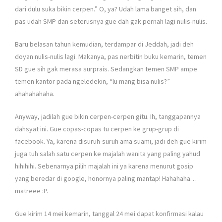
dari dulu suka bikin cerpen.” O, ya? Udah lama banget sih, dan
pas udah SMP dan seterusnya gue dah gak pernah lagi nulis-nulis.
Baru belasan tahun kemudian, terdampar di Jeddah, jadi deh
doyan nulis-nulis lagi. Makanya, pas nerbitin buku kemarin, temen
SD gue sih gak merasa surprais. Sedangkan temen SMP ampe
temen kantor pada ngeledekin, “lu mang bisa nulis?”
ahahahahaha.
Anyway, jadilah gue bikin cerpen-cerpen gitu. Ih, tanggapannya
dahsyat ini. Gue copas-copas tu cerpen ke grup-grup di
facebook. Ya, karena disuruh-suruh ama suami, jadi deh gue kirim
juga tuh salah satu cerpen ke majalah wanita yang paling yahud
hihihihi. Sebenarnya pilih majalah ini ya karena menurut gosip
yang beredar di google, honornya paling mantap! Hahahaha…
matreee :P.
Gue kirim 14 mei kemarin, tanggal 24 mei dapat konfirmasi kalau