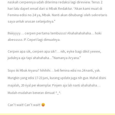
naskah cerpennya udah diterima redaksi lagi direview. Terus 2
hari lalu dapet email dari si Mbak Redaktur. “Akan kami muat di
Femina edisi no.24 ya, Mbak. Nanti akan dihubungi oleh sekretaris
saya untuk urusan selanjutnya.”
Ihiiiiyyyy… cerpen pertama tembusss! Ahahahahahaha… hoki
abesssss :P. Cepet lagi dimuatnya.
Cerpen apa sik, cerpen apa sik?… nih, eyke bagi dikit yeeee,
judulnya aja tapi ahahahaha…”Namanya Aryana.”
Sopo iki Mbak Aryana? hihihihi… beli femina edisi no.24 nanti, yak.
Mungkin yang edisi 17-23 juni, kurang update juga nih gue. Mahal disini
majalah, 20 riyal per eksemplar. Pinjem aja lah nanti ahahahaha…
Mudah-mudahan beneran dimuat ^_^.
Can’t wait! Can’t wait!