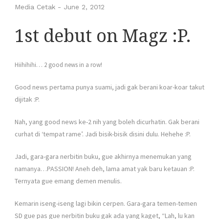
Media Cetak
-
June 2, 2012
1st debut on Magz :P.
Hiihihihi… 2 good news in a row!
Good news pertama punya suami, jadi gak berani koar-koar takut
dijitak :P.
Nah, yang good news ke-2 nih yang boleh dicurhatin. Gak berani
curhat di ‘tempat rame’. Jadi bisik-bisik disini dulu. Hehehe :P.
Jadi, gara-gara nerbitin buku, gue akhirnya menemukan yang
namanya…PASSION! Aneh deh, lama amat yak baru ketauan :P.
Ternyata gue emang demen menulis.
Kemarin iseng-iseng lagi bikin cerpen. Gara-gara temen-temen
SD gue pas gue nerbitin buku gak ada yang kaget, “Lah, lu kan