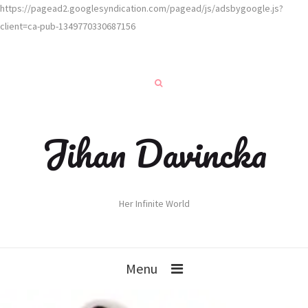
https://pagead2.googlesyndication.com/pagead/js/adsbygoogle.js?
client=ca-pub-1349770330687156
Jihan Davincka
Her Infinite World
Menu