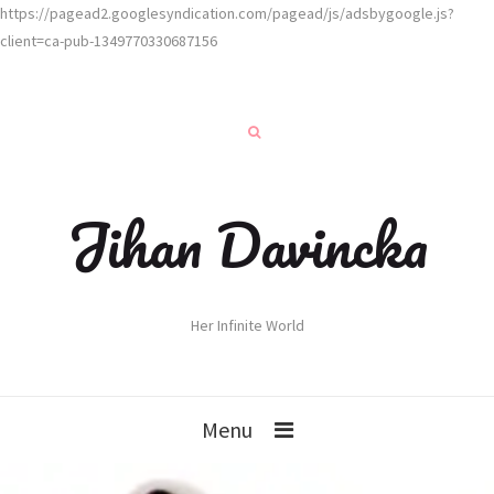
https://pagead2.googlesyndication.com/pagead/js/adsbygoogle.js?
client=ca-pub-1349770330687156
Jihan Davincka
Her Infinite World
Menu