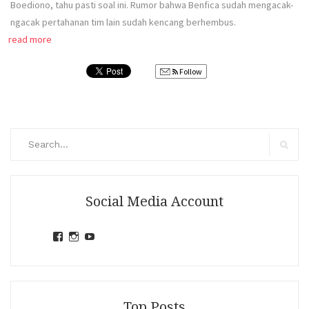
Boediono, tahu pasti soal ini. Rumor bahwa Benfica sudah mengacak-
ngacak pertahanan tim lain sudah kencang berhembus.
read more
Follow
Search
for:
Search
Social Media Account
View
View
View
jihandavincka’s
jihandavincka’s
27juZfjRI4F1q6Z0yFco6g’s
profile
profile
profile
on
on
on
Facebook
Instagram
YouTube
Top Posts