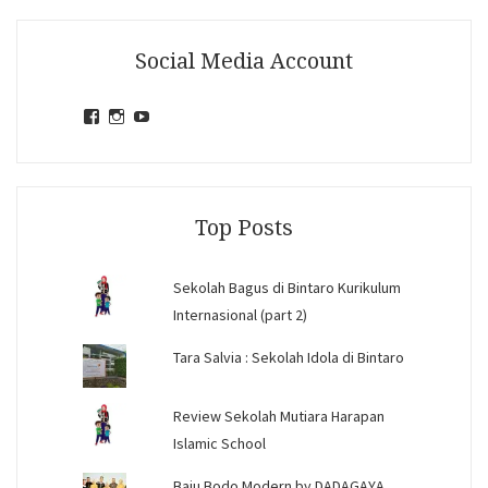
Social Media Account
View
View
View
jihandavincka’s
jihandavincka’s
27juZfjRI4F1q6Z0yFco6g’s
profile
profile
profile
on
on
on
Facebook
Instagram
YouTube
Top Posts
Sekolah Bagus di Bintaro Kurikulum
Internasional (part 2)
Tara Salvia : Sekolah Idola di Bintaro
Review Sekolah Mutiara Harapan
Islamic School
Baju Bodo Modern by DADAGAYA